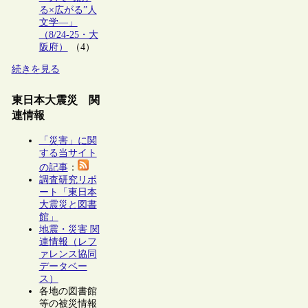
る×広がる”人
文学―」
（8/24-25・大
阪府）
（4）
続きを見る
東日本大震災 関
連情報
「災害」に関
する当サイト
の記事
：
調査研究リポ
ート「東日本
大震災と図書
館」
地震・災害 関
連情報（レフ
ァレンス協同
データベー
ス）
各地の図書館
等の被災情報