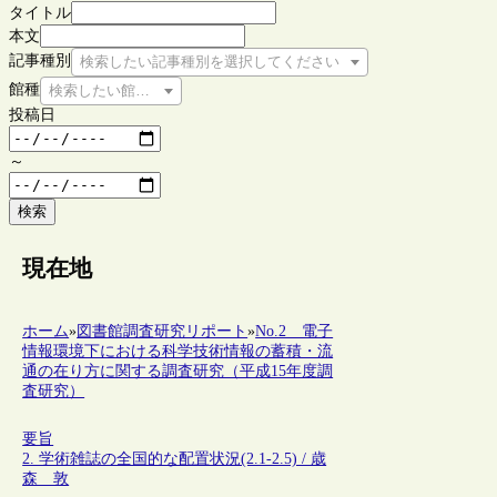
タイトル
本文
記事種別
検索したい記事種別を選択してください
館種
検索したい館種を選択してください
投稿日
～
検索
現在地
ホーム
»
図書館調査研究リポート
»
No.2 電子
情報環境下における科学技術情報の蓄積・流
通の在り方に関する調査研究（平成15年度調
査研究）
要旨
2. 学術雑誌の全国的な配置状況(2.1-2.5) / 歳
森 敦