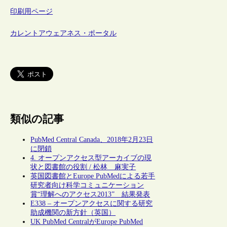
印刷用ページ
カレントアウェアネス・ポータル
類似の記事
PubMed Central Canada、2018年2月23日
に閉鎖
4. オープンアクセス型アーカイブの現
状と図書館の役割 / 松林 麻実子
英国図書館とEurope PubMedによる若手
研究者向け科学コミュニケーション
賞“理解へのアクセス2013” 結果発表
E338 – オープンアクセスに関する研究
助成機関の新方針（英国）
UK PubMed CentralがEurope PubMed