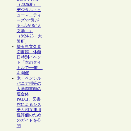
（2026夏）―
デジタル・ヒ
ューマニティ
ーズで“繋が
る×広がる”人
文学―」
（8/24-25・大
阪府）
埼玉県立久喜
図書館、休館
日特別イベン
ト「本のタイ
トルで一句!」
を開催
米・ペンシル
バニア州等の
大学図書館の
連合体
PALCI、図書
館によるシス
テム相互運用
性評価のため
のガイドを公
開