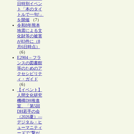
日特別イベン
ト「本のタイ
トルで一句!」
を開催
（7）
令和8年熊本
地震による文
化財等の被害
が83件に（8
月6日時点）
（6）
E2904 – フラ
ンスの図書館
等のためのア
クセシビリテ
ィ・ガイド
（6）
【イベント】
人間文化研究
機構DH推進
室、「第5回
DH若手の会
（2026夏）―
デジタル・ヒ
ューマニティ
ーズで“繋が