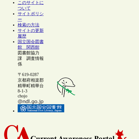
このサイトに
ついて
サイトポリシ
ー
検索の方法
サイトの更新
履歴
国立国会図書
館 関西館
図書館協力
課 調査情報
係
〒619-0287
京都府相楽郡
精華町精華台
8-1-3
chojo