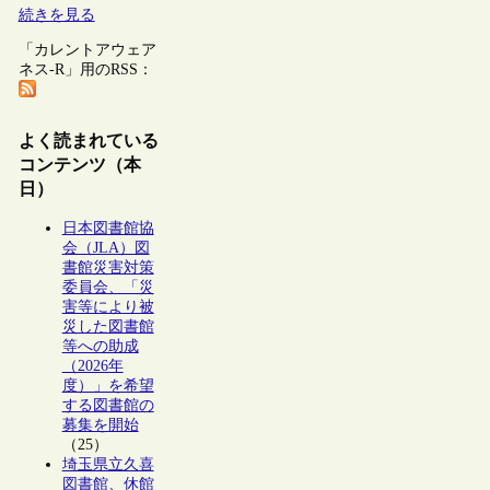
続きを見る
「カレントアウェア
ネス-R」用のRSS：
よく読まれている
コンテンツ（本
日）
日本図書館協
会（JLA）図
書館災害対策
委員会、「災
害等により被
災した図書館
等への助成
（2026年
度）」を希望
する図書館の
募集を開始
（25）
埼玉県立久喜
図書館、休館