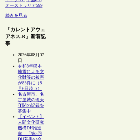
オーストラリア
599
続きを見る
「カレントアウェ
アネス-R」新着記
事
2026年08月07
日
令和8年熊本
地震による文
化財等の被害
が83件に（8
月6日時点）
名古屋市、名
古屋城の現天
守閣の記録を
募集中
【イベント】
人間文化研究
機構DH推進
室、「第5回
DH若手の会