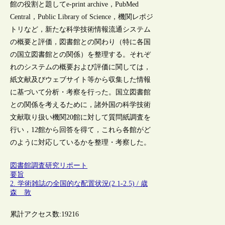
館の役割と題してe-print archive，PubMed
Central，Public Library of Science，機関レポジ
トリなど，新たな科学技術情報流通システム
の概要と評価，図書館との関わり（特に各国
の国立図書館との関係）を整理する。それぞ
れのシステムの概要および評価に関しては，
紙文献及びウェブサイト等から収集した情報
に基づいて分析・考察を行った。国立図書館
との関係を考えるために，諸外国の科学技術
文献取り扱い機関20館に対して質問紙調査を
行い，12館から回答を得て，これら各館がど
のように対応しているかを整理・考察した。
図書館調査研究リポート
要旨
2. 学術雑誌の全国的な配置状況(2.1-2.5) / 歳
森 敦
累計アクセス数:
19216