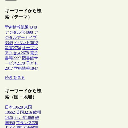
キーワードから検
索（テーマ）
学術情報流通
4348
デジタル化
4098
デ
ジタルアーカイブ
3349
イベント
3012
災害
2754
オープン
アクセス
2678
電子
書籍
2227
図書館サ
ービス
2178
子ども
2017
学術情報
1947
続きを見る
キーワードから検
索（国・地域）
日本
19628
米国
10662
英国
3216
欧州
1426
カナダ
1069
韓
国
950
フランス
720
ドイツ
681
中国
638