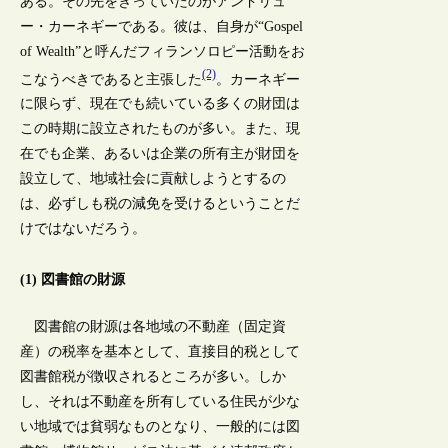
ある。その先をきっていたのがアンドリュ
ー・カーネギーである。彼は、自身が“Gospel
of Wealth”と呼んだフィランソロピー活動をお
(2)
こなうべきであると主張した
。カーネギー
に限らず、現在でも続いている多くの財団は
この時期に設立されたものが多い。また、現
在でも企業、あるいは企業の所有主が財団を
設立して、地域社会に貢献しようとするの
は、必ずしも税の減免を受けるということだ
けではないだろう。
(1) 図書館の財源
図書館の財源は各地域の不動産（固定資
産）の税率を基本として、直接目的税として
図書館税が徴収されるところが多い。しか
し、それは不動産を所有している住民が少な
い地域では貧弱なものとなり、一般的には図