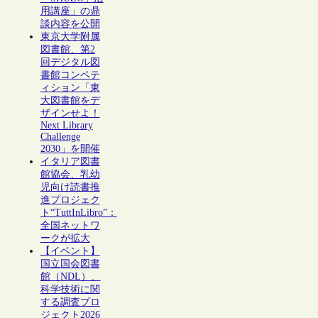
用講座」の鼎
談内容を公開
東京大学附属
図書館、第2
回デジタル図
書館コンペテ
ィション「東
大図書館をデ
ザインせよ！
Next Library
Challenge
2030」を開催
イタリア図書
館協会、乳幼
児向け読書推
進プロジェク
ト“TuttInLibro”：
全国ネットワ
ークが拡大
【イベント】
国立国会図書
館（NDL）、
科学技術に関
する調査プロ
ジェクト2026