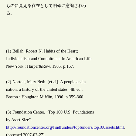
ものに見える存在として明確に意識されう
る。
(1) Bellah, Robert N. Habits of the Heart;
Individualism and Commitment in American Life.
New York : Harper&Row, 1985, p.167.
(2) Norton, Mary Beth. [et al]. A people and a
nation: a history of the united states. 4th ed.,
Boston : Houghton Mifflin, 1996. p.359-360.
(3) Foundation Center. “Top 100 U.S. Foundations
by Asset Size”.
http://foundationcenter.org/findfunders/topfunders/top100assets.html
,
(accessed 2007-02-27).