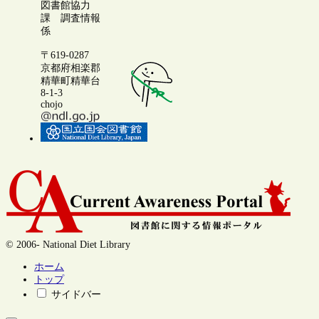
図書館協力
課 調査情報
係
〒619-0287
京都府相楽郡
精華町精華台
8-1-3
chojo
© 2006- National Diet Library
ホーム
トップ
サイドバー