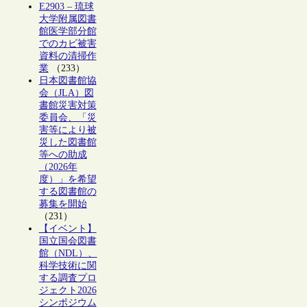
E2903 – 琉球
大学附属図書
館医学部分館
でのカビ被害
資料の清掃作
業
（233）
日本図書館協
会（JLA）図
書館災害対策
委員会、「災
害等により被
災した図書館
等への助成
（2026年
度）」を希望
する図書館の
募集を開始
（231）
【イベント】
国立国会図書
館（NDL）、
科学技術に関
する調査プロ
ジェクト2026
シンポジウム