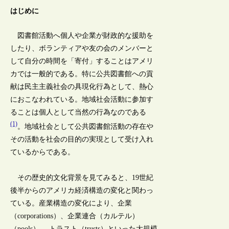
はじめに
図書館活動へ個人や企業が財政的な援助を
したり、ボランティアや友の会のメンバーと
して自分の時間を「寄付」することはアメリ
カでは一般的である。特に公共図書館への貢
献は民主主義社会の具現化行為として、熱心
におこなわれている。地域社会活動に参加す
ることは個人として当然の行為なのである
(1)
。地域社会として公共図書館活動の存在や
その活動を社会の目的の実現として受け入れ
ているからである。
その歴史的文化背景を見てみると、19世紀
後半からのアメリカ経済構造の変化と関わっ
ている。産業構造の変化により、企業
（corporations）、企業連合（カルテル）
（pools）、 トラスト（trusts）といった大規模