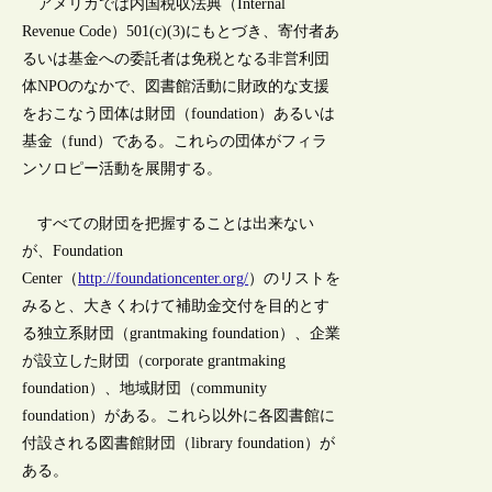
アメリカでは内国税収法典（Internal
Revenue Code）501(c)(3)にもとづき、寄付者あ
るいは基金への委託者は免税となる非営利団
体NPOのなかで、図書館活動に財政的な支援
をおこなう団体は財団（foundation）あるいは
基金（fund）である。これらの団体がフィラ
ンソロピー活動を展開する。
すべての財団を把握することは出来ない
が、Foundation
Center（
http://foundationcenter.org/
）のリストを
みると、大きくわけて補助金交付を目的とす
る独立系財団（grantmaking foundation）、企業
が設立した財団（corporate grantmaking
foundation）、地域財団（community
foundation）がある。これら以外に各図書館に
付設される図書館財団（library foundation）が
ある。