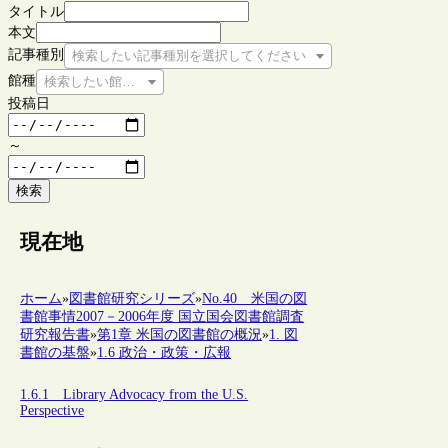
タイトル
本文
記事種別
検索したい記事種別を選択してください
館種
検索したい館種を選択してください
投稿日
～
検索
現在地
ホーム
»
図書館研究シリーズ
»
No.40 米国の図
書館事情2007－2006年度 国立国会図書館調査
研究報告書
»
第1章 米国の図書館の概況
»
1. 図
書館の基盤
»
1.6 政治・政策・広報
1.6.1 Library Advocacy from the U.S.
Perspective