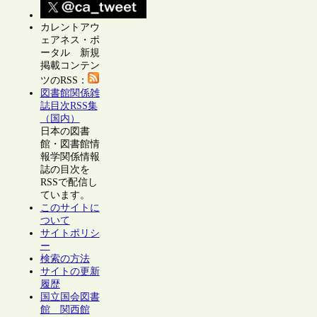
カレントアウ
ェアネス・ポ
ータル 新規
掲載コンテン
ツのRSS：
図書館関係雑
誌目次RSS集
（国内）
日本の図書
館・図書館情
報学関係情報
誌の目次を
RSSで配信し
ています。
このサイトに
ついて
サイトポリシ
ー
検索の方法
サイトの更新
履歴
国立国会図書
館 関西館