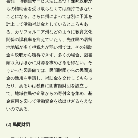
書館・博物館サービス法に基づく連邦政府か
らの補助金を受け取らなくては維持できない
ことになる。さらに州によっては別に予算を
計上して活動補助金としているところもあ
る。カリフォルニア州などのように教育文化
関係の課税率を抑えていたり、先住民の居留
地地域が多く担税力が弱い州では、その補助
金を税収から獲得できず、多くの場合、図書
館収入はほかに財源を求めざるを得ない。そ
ういった図書館では、民間財団からの民間資
金の活用を申請し、補助金を交付してもらっ
たり、あるいは独自に図書館財団を設立し
て、地域住民や企業からの寄付金を集め、基
金運用を図って活動資金を捻出せざるをえな
いのである。
(2) 民間財団