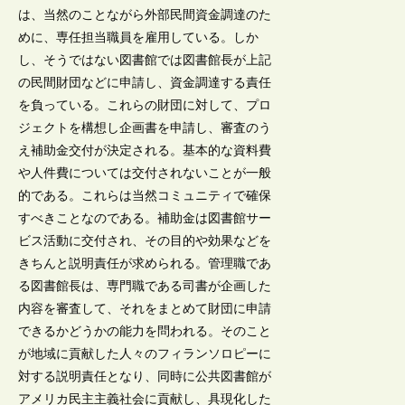
は、当然のことながら外部民間資金調達のた
めに、専任担当職員を雇用している。しか
し、そうではない図書館では図書館長が上記
の民間財団などに申請し、資金調達する責任
を負っている。これらの財団に対して、プロ
ジェクトを構想し企画書を申請し、審査のう
え補助金交付が決定される。基本的な資料費
や人件費については交付されないことが一般
的である。これらは当然コミュニティで確保
すべきことなのである。補助金は図書館サー
ビス活動に交付され、その目的や効果などを
きちんと説明責任が求められる。管理職であ
る図書館長は、専門職である司書が企画した
内容を審査して、それをまとめて財団に申請
できるかどうかの能力を問われる。そのこと
が地域に貢献した人々のフィランソロピーに
対する説明責任となり、同時に公共図書館が
アメリカ民主主義社会に貢献し、具現化した