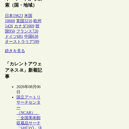
索（国・地域）
日本
19623
米国
10660
英国
3216
欧州
1426
カナダ
1069
韓
国
950
フランス
720
ドイツ
681
中国
638
オーストラリア
599
続きを見る
「カレントアウェ
アネス-R」新着記
事
2026年08月06
日
国立アートリ
サーチセンタ
ー
（NCAR）、
「全国美術館
収蔵品サーチ
「SHŪZŌ」活