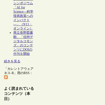
シンポジウム
「AI for
Science―科学
技術政策への
インパクト
―」（9/11・
オンライン）
県立長野図書
館、「信州デ
ジタルコモン
ズ」のコンテ
ンツにDOIの
付与を開始
続きを見る
「カレントアウェア
ネス-R」用のRSS：
よく読まれている
コンテンツ（本
日）