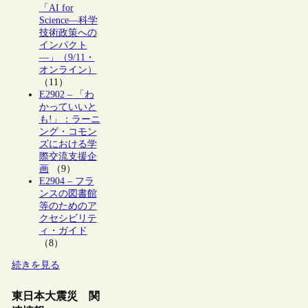
「AI for
Science―科学
技術政策への
インパクト
―」（9/11・
オンライン）
（11）
E2902 – 「わ
かっていいと
も!」：ラーニ
ング・コモン
ズにおける学
際交流支援企
画
（9）
E2904 – フラ
ンスの図書館
等のためのア
クセシビリテ
ィ・ガイド
（8）
続きを見る
東日本大震災 関