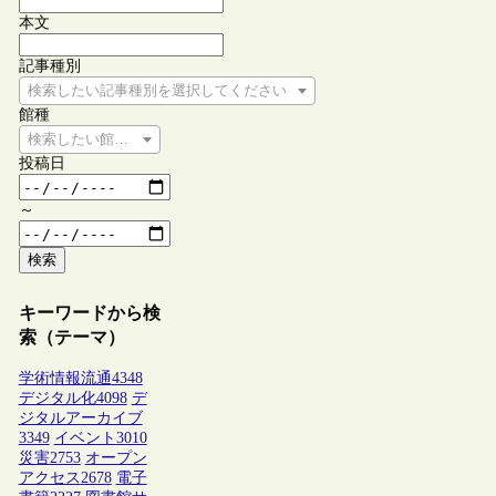
本文
記事種別
検索したい記事種別を選択してください
館種
検索したい館種を選択してください
投稿日
～
検索
キーワードから検
索（テーマ）
学術情報流通
4348
デジタル化
4098
デ
ジタルアーカイブ
3349
イベント
3010
災害
2753
オープン
アクセス
2678
電子