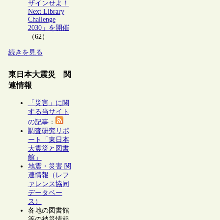
ザインせよ！
Next Library
Challenge
2030」を開催
（62）
続きを見る
東日本大震災 関
連情報
「災害」に関
する当サイト
の記事
：
調査研究リポ
ート「東日本
大震災と図書
館」
地震・災害 関
連情報（レフ
ァレンス協同
データベー
ス）
各地の図書館
等の被災情報