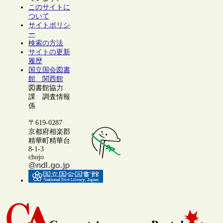
このサイトに
ついて
サイトポリシ
ー
検索の方法
サイトの更新
履歴
国立国会図書
館 関西館
図書館協力
課 調査情報
係
〒619-0287
京都府相楽郡
精華町精華台
8-1-3
chojo