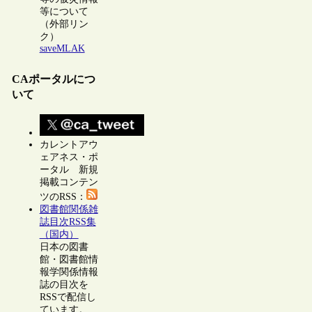
等について
（外部リン
ク）
saveMLAK
CAポータルにつ
いて
カレントアウ
ェアネス・ポ
ータル 新規
掲載コンテン
ツのRSS：
図書館関係雑
誌目次RSS集
（国内）
日本の図書
館・図書館情
報学関係情報
誌の目次を
RSSで配信し
ています。