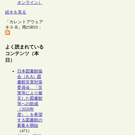
オンライン）
続きを見る
「カレントアウェア
ネス-R」用のRSS：
よく読まれている
コンテンツ（本
日）
日本図書館協
会（JLA）図
書館災害対策
委員会、「災
害等により被
災した図書館
等への助成
（2026年
度）」を希望
する図書館の
募集を開始
（471）