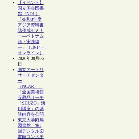
【イベント】
国立国会図書
館（NDL）
「令和8年度
アジア資料書
誌作成セミナ
ー―ベトナム
語・実践編
―」（10/14・
オンライン）
2026年08月06
日
国立アートリ
サーチセンタ
ー
（NCAR）、
「全国美術館
収蔵品サーチ
「SHŪZŌ」活
用講座」の鼎
談内容を公開
東京大学附属
図書館、第2
回デジタル図
書館コンペテ