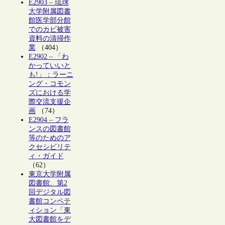
E2903 – 琉球
大学附属図書
館医学部分館
でのカビ被害
資料の清掃作
業
（404）
E2902 – 「わ
かっていいと
も!」：ラーニ
ング・コモン
ズにおける学
際交流支援企
画
（74）
E2904 – フラ
ンスの図書館
等のためのア
クセシビリテ
ィ・ガイド
（62）
東京大学附属
図書館、第2
回デジタル図
書館コンペテ
ィション「東
大図書館をデ