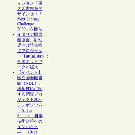
ィション「東
大図書館をデ
ザインせよ！
Next Library
Challenge
2030」を開催
イタリア図書
館協会、乳幼
児向け読書推
進プロジェク
ト“TuttInLibro”：
全国ネットワ
ークが拡大
【イベント】
国立国会図書
館（NDL）、
科学技術に関
する調査プロ
ジェクト2026
シンポジウム
「AI for
Science―科学
技術政策への
インパクト
―」（9/11・