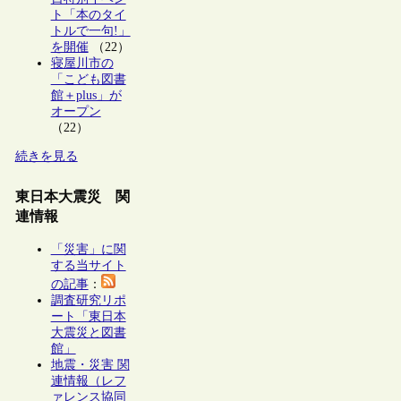
ト「本のタイ
トルで一句!」
を開催
（22）
寝屋川市の
「こども図書
館＋plus」が
オープン
（22）
続きを見る
東日本大震災 関
連情報
「災害」に関
する当サイト
の記事
：
調査研究リポ
ート「東日本
大震災と図書
館」
地震・災害 関
連情報（レフ
ァレンス協同