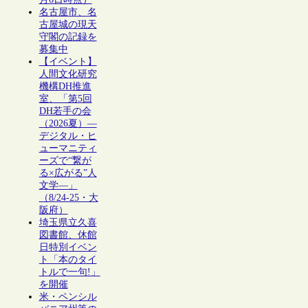
名古屋市、名
古屋城の現天
守閣の記録を
募集中
【イベント】
人間文化研究
機構DH推進
室、「第5回
DH若手の会
（2026夏）―
デジタル・ヒ
ューマニティ
ーズで“繋が
る×広がる”人
文学―」
（8/24-25・大
阪府）
埼玉県立久喜
図書館、休館
日特別イベン
ト「本のタイ
トルで一句!」
を開催
米・ペンシル