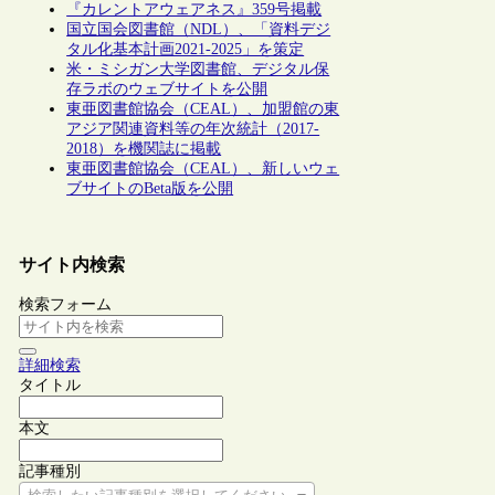
『カレントアウェアネス』359号掲載
国立国会図書館（NDL）、「資料デジ
タル化基本計画2021-2025」を策定
米・ミシガン大学図書館、デジタル保
存ラボのウェブサイトを公開
東亜図書館協会（CEAL）、加盟館の東
アジア関連資料等の年次統計（2017-
2018）を機関誌に掲載
東亜図書館協会（CEAL）、新しいウェ
ブサイトのBeta版を公開
サイト内検索
検索フォーム
詳細検索
タイトル
本文
記事種別