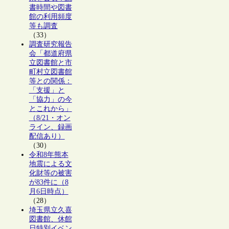
書時間や図書
館の利用頻度
等も調査
（33）
調査研究報告
会「都道府県
立図書館と市
町村立図書館
等との関係：
「支援」と
「協力」の今
とこれから」
（8/21・オン
ライン、録画
配信あり）
（30）
令和8年熊本
地震による文
化財等の被害
が83件に（8
月6日時点）
（28）
埼玉県立久喜
図書館、休館
日特別イベン