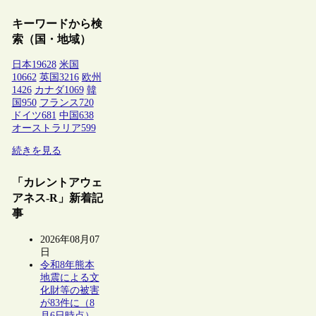
キーワードから検
索（国・地域）
日本
19628
米国
10662
英国
3216
欧州
1426
カナダ
1069
韓
国
950
フランス
720
ドイツ
681
中国
638
オーストラリア
599
続きを見る
「カレントアウェ
アネス-R」新着記
事
2026年08月07
日
令和8年熊本
地震による文
化財等の被害
が83件に（8
月6日時点）