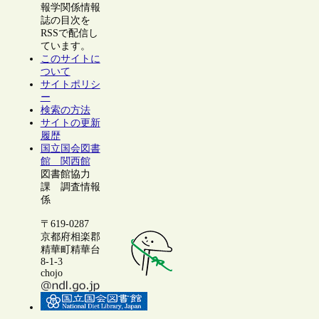
報学関係情報
誌の目次を
RSSで配信し
ています。
このサイトに
ついて
サイトポリシ
ー
検索の方法
サイトの更新
履歴
国立国会図書
館 関西館
図書館協力
課 調査情報
係
〒619-0287
京都府相楽郡
精華町精華台
8-1-3
chojo