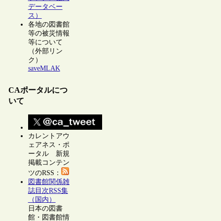
データベー
ス）
各地の図書館
等の被災情報
等について
（外部リン
ク）
saveMLAK
CAポータルにつ
いて
カレントアウ
ェアネス・ポ
ータル 新規
掲載コンテン
ツのRSS：
図書館関係雑
誌目次RSS集
（国内）
日本の図書
館・図書館情