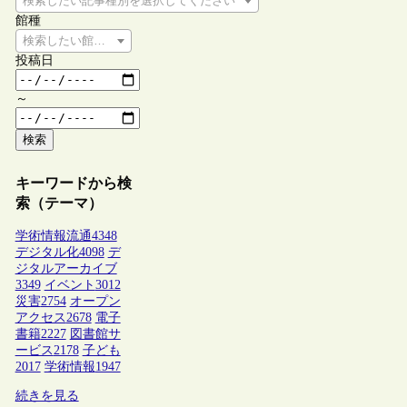
検索したい記事種別を選択してください
館種
検索したい館種を選択してください
投稿日
～
検索
キーワードから検
索（テーマ）
学術情報流通
4348
デジタル化
4098
デ
ジタルアーカイブ
3349
イベント
3012
災害
2754
オープン
アクセス
2678
電子
書籍
2227
図書館サ
ービス
2178
子ども
2017
学術情報
1947
続きを見る