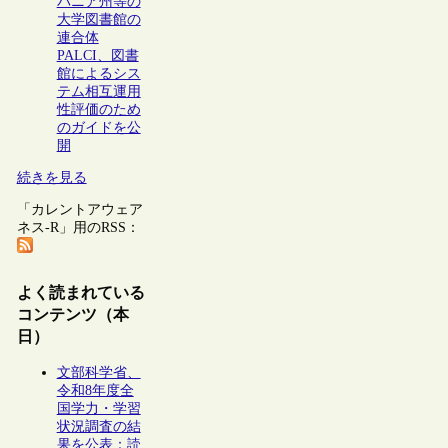
バニア州等の
大学図書館の
連合体
PALCI、図書
館によるシス
テム相互運用
性評価のため
のガイドを公
開
続きを見る
「カレントアウェア
ネス-R」用のRSS：
よく読まれている
コンテンツ（本
日）
文部科学省、
令和8年度全
国学力・学習
状況調査の結
果を公表：読