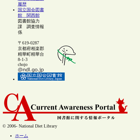
履歴
国立国会図書
館 関西館
図書館協力
課 調査情報
係
〒619-0287
京都府相楽郡
精華町精華台
8-1-3
chojo
© 2006- National Diet Library
ホーム