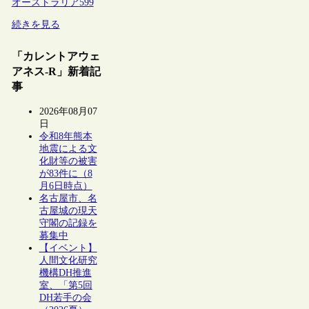
オーストラリア
599
続きを見る
「カレントアウェ
アネス-R」新着記
事
2026年08月07
日
令和8年熊本
地震による文
化財等の被害
が83件に（8
月6日時点）
名古屋市、名
古屋城の現天
守閣の記録を
募集中
【イベント】
人間文化研究
機構DH推進
室、「第5回
DH若手の会