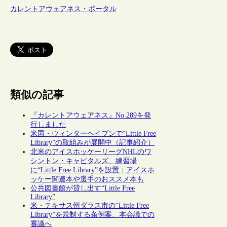
カレントアウェアネス・ポータル
類似の記事
『カレントアウェアネス』No.289を発
行しました
米国・ウィンターヘイブンで“Little Free
Library”の取組みが展開中（記事紹介）
北米のアイスホッケーリーグNHLのワ
シントン・キャピタルズ、練習場
に“Little Free Library”を設置：アイスホ
ッケー関連本や選手のおススメ本も
公共図書館が貸し出す“Little Free
Library”
米・テキサス州ダラス市の“Little Free
Library”を規制する条例案、本会議での
審議へ