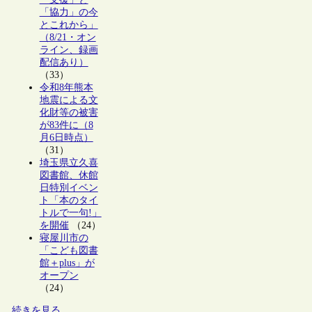
「協力」の今
とこれから」
（8/21・オン
ライン、録画
配信あり）
（33）
令和8年熊本
地震による文
化財等の被害
が83件に（8
月6日時点）
（31）
埼玉県立久喜
図書館、休館
日特別イベン
ト「本のタイ
トルで一句!」
を開催
（24）
寝屋川市の
「こども図書
館＋plus」が
オープン
（24）
続きを見る