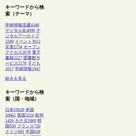
キーワードから検
索（テーマ）
学術情報流通
4348
デジタル化
4098
デ
ジタルアーカイブ
3349
イベント
3012
災害
2754
オープン
アクセス
2678
電子
書籍
2227
図書館サ
ービス
2178
子ども
2017
学術情報
1947
続きを見る
キーワードから検
索（国・地域）
日本
19628
米国
10662
英国
3216
欧州
1426
カナダ
1069
韓
国
950
フランス
720
ドイツ
681
中国
638