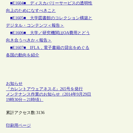
■E1604■ ディスカバリーサービスの透明性
向上のためになすべきこと
■E1605■ 大学図書館のコレクション構築と
デジタル・コンテンツ＜報告＞
■E1606■ 大学／研究機関はOA費用とどう
向き合うべきか＜報告＞
■E1607■ IFLA，電子書籍の貸出をめぐる
各国の動向を紹介
お知らせ
『カレントアウェアネス-E』265号を発行
メンテナンス作業のお知らせ（2014年9月29日
19時30分～21時頃）
累計アクセス数:
3136
印刷用ページ