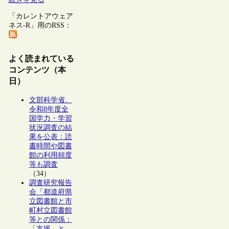
「カレントアウェア
ネス-R」用のRSS：
よく読まれている
コンテンツ（本
日）
文部科学省、
令和8年度全
国学力・学習
状況調査の結
果を公表：読
書時間や図書
館の利用頻度
等も調査
（34）
調査研究報告
会「都道府県
立図書館と市
町村立図書館
等との関係：
「支援」と