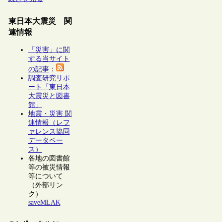
東日本大震災 関
連情報
「災害」に関
する当サイト
の記事
：
調査研究リポ
ート「東日本
大震災と図書
館」
地震・災害 関
連情報（レフ
ァレンス協同
データベー
ス）
各地の図書館
等の被災情報
等について
（外部リン
ク）
saveMLAK