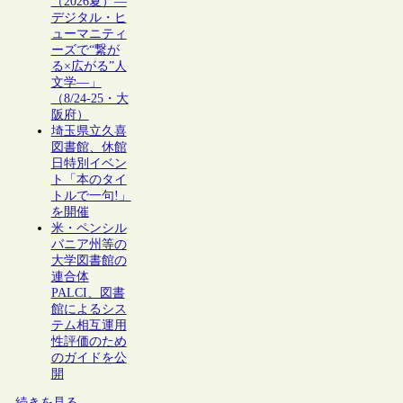
（2026夏）―
デジタル・ヒ
ューマニティ
ーズで“繋が
る×広がる”人
文学―」
（8/24-25・大
阪府）
埼玉県立久喜
図書館、休館
日特別イベン
ト「本のタイ
トルで一句!」
を開催
米・ペンシル
バニア州等の
大学図書館の
連合体
PALCI、図書
館によるシス
テム相互運用
性評価のため
のガイドを公
開
続きを見る