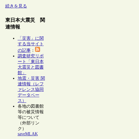
続きを見る
東日本大震災 関
連情報
「災害」に関
する当サイト
の記事
：
調査研究リポ
ート「東日本
大震災と図書
館」
地震・災害 関
連情報（レフ
ァレンス協同
データベー
ス）
各地の図書館
等の被災情報
等について
（外部リン
ク）
saveMLAK