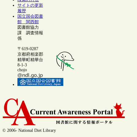
サイトの更新
履歴
国立国会図書
館 関西館
図書館協力
課 調査情報
係
〒619-0287
京都府相楽郡
精華町精華台
8-1-3
chojo
© 2006- National Diet Library