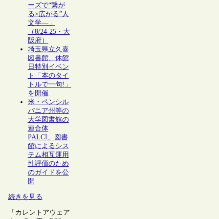
ーズで“繋が
る×広がる”人
文学―」
（8/24-25・大
阪府）
埼玉県立久喜
図書館、休館
日特別イベン
ト「本のタイ
トルで一句!」
を開催
米・ペンシル
バニア州等の
大学図書館の
連合体
PALCI、図書
館によるシス
テム相互運用
性評価のため
のガイドを公
開
続きを見る
「カレントアウェア