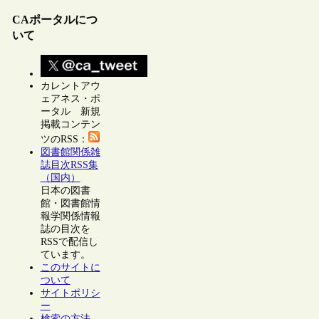
CAポータルにつ
いて
カレントアウ
ェアネス・ポ
ータル 新規
掲載コンテン
ツのRSS：
図書館関係雑
誌目次RSS集
（国内）
日本の図書
館・図書館情
報学関係情報
誌の目次を
RSSで配信し
ています。
このサイトに
ついて
サイトポリシ
ー
検索の方法