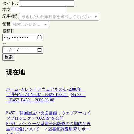
タイトル
本文
記事種別
検索したい記事種別を選択してください
館種
検索したい館種を選択してください
投稿日
～
検索
現在地
ホーム
»
カレントアウェアネス-E
»
2006年
（通号No.74-No.97：E427-E587）
»
No.78
（E453-E459） 2006.03.08
E457 – 韓国国立中央図書館，ウェブアーカイ
ブプロジェクト”OASIS”を公開
E459 – パッケージ系電子出版物の長期的な再
生可能性について ＜図書館調査研究リポー