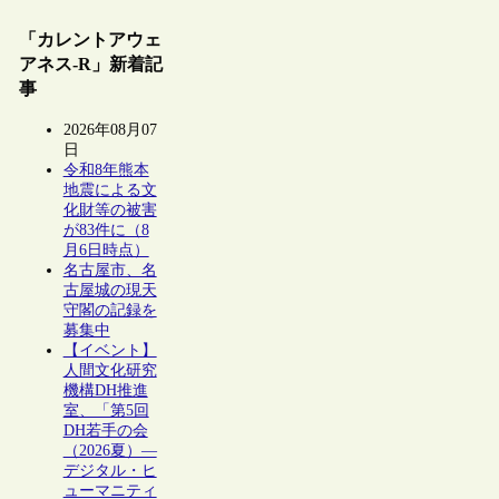
「カレントアウェ
アネス-R」新着記
事
2026年08月07
日
令和8年熊本
地震による文
化財等の被害
が83件に（8
月6日時点）
名古屋市、名
古屋城の現天
守閣の記録を
募集中
【イベント】
人間文化研究
機構DH推進
室、「第5回
DH若手の会
（2026夏）―
デジタル・ヒ
ューマニティ