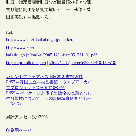
制度，指定管理者制度など図書館の様々な運
営形態に関する研究文献レビュー（執筆・柴
田正美氏）を掲載する。
Ref:
http://www.kisei-kaikaku.go.jp/market/
http://www.kisei-
kaikaku.go.jp/market/2005/1221/item051221_01.pdf
http://itpro.nikkeibp.co.jp/free/NGT/govtech/20050418/159518/
カレントアウェアネス-E
日本
図書館経営
E457 – 韓国国立中央図書館，ウェブアーカイ
ブプロジェクト”OASIS”を公開
E459 – パッケージ系電子出版物の長期的な再
生可能性について ＜図書館調査研究リポー
トNo.6＞
累計アクセス数:
13693
印刷用ページ