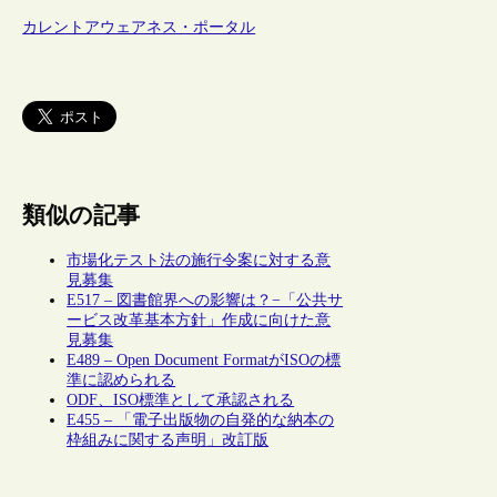
カレントアウェアネス・ポータル
類似の記事
市場化テスト法の施行令案に対する意
見募集
E517 – 図書館界への影響は？−「公共サ
ービス改革基本方針」作成に向けた意
見募集
E489 – Open Document FormatがISOの標
準に認められる
ODF、ISO標準として承認される
E455 – 「電子出版物の自発的な納本の
枠組みに関する声明」改訂版