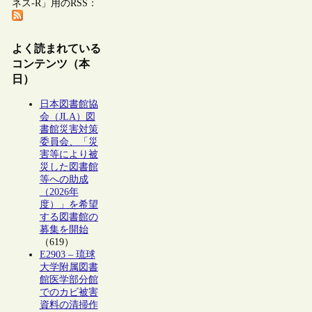
ネス-R」用のRSS：
よく読まれている
コンテンツ（本
日）
日本図書館協
会（JLA）図
書館災害対策
委員会、「災
害等により被
災した図書館
等への助成
（2026年
度）」を希望
する図書館の
募集を開始
（619）
E2903 – 琉球
大学附属図書
館医学部分館
でのカビ被害
資料の清掃作