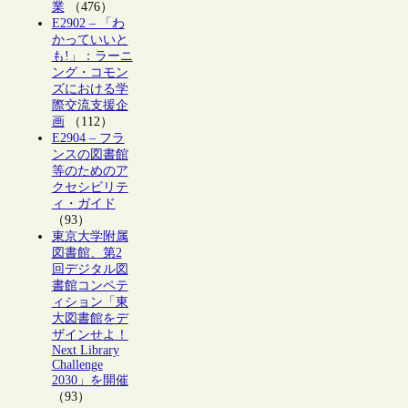
業
（476）
E2902 – 「わ
かっていいと
も!」：ラーニ
ング・コモン
ズにおける学
際交流支援企
画
（112）
E2904 – フラ
ンスの図書館
等のためのア
クセシビリテ
ィ・ガイド
（93）
東京大学附属
図書館、第2
回デジタル図
書館コンペテ
ィション「東
大図書館をデ
ザインせよ！
Next Library
Challenge
2030」を開催
（93）