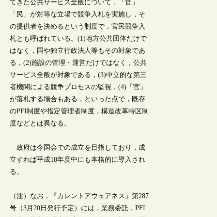
てきた公共サービス全般について，「官」
「民」が対等な立場で競争入札を実施し，そ
の提供者を決めるという制度で，官民競争入
札とも呼ばれている。(1)地方公共団体だけで
はなく，国や独立行政法人等もその対象であ
る，(2)施設の管理・運営だけではなく，公共
サービス全般が対象である，(3)中立的な第三
者機関による競争プロセスの監視，(4)「官」
が落札する場合もある，といった点で，既存
のPFI制度や指定管理者制度，構造改革特区制
度などとは異なる。
政府は今国会での成立を目指しており，成
立すれば平成18年度中にも本格的に導入され
る。
（注）なお，『カレントアウェアネス』第287
号（3月20日発行予定）には，業務委託，PFI