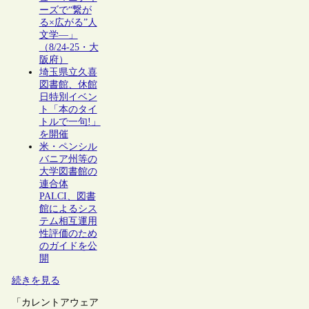
ーズで“繋が
る×広がる”人
文学―」
（8/24-25・大
阪府）
埼玉県立久喜
図書館、休館
日特別イベン
ト「本のタイ
トルで一句!」
を開催
米・ペンシル
バニア州等の
大学図書館の
連合体
PALCI、図書
館によるシス
テム相互運用
性評価のため
のガイドを公
開
続きを見る
「カレントアウェア