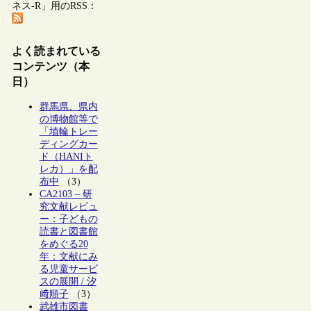
ネス-R」用のRSS：
よく読まれている
コンテンツ（本
日）
群馬県、県内
の博物館等で
「埴輪トレー
ディングカー
ド（HANIト
レカ）」を配
布中
（3）
CA2103 – 研
究文献レビュ
ー：子どもの
読書と図書館
をめぐる20
年：文献にみ
る児童サービ
スの展開 / 汐
﨑順子
（3）
武雄市図書