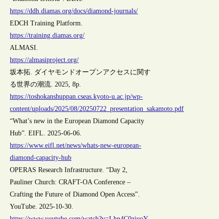
https://ddh.diamas.org/docs/diamond-journals/
EDCH Training Platform.
https://training.diamas.org/
ALMASI.
https://almasiproject.org/
坂本拓. ダイヤモンドオープンアクセスに関す
る世界の潮流. 2025, 8p.
https://toshokanshuppan.cseas.kyoto-u.ac.jp/wp-
content/uploads/2025/08/20250722_presentation_sakamoto.pdf
“What’s new in the European Diamond Capacity
Hub”. EIFL. 2025-06-06.
https://www.eifl.net/news/whats-new-european-
diamond-capacity-hub
OPERAS Research Infrastructure. “Day 2,
Pauliner Church: CRAFT-OA Conference –
Crafting the Future of Diamond Open Access”.
YouTube. 2025-10-30.
https://www.youtube.com/watch?v=Lhn4C0zjuoY