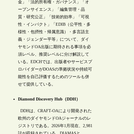
金」「法的所有権・ガバナンス」「オ
ープンサイエンス」「編集管理・品
質・研究公正」「技術的効率」「可視
性・インパクト」「EDIB（公平性・多
様性・包摂性・帰属意識）・多言語主
義・ジェンダー平等」について、ダイ
ヤモンドOA出版に期待される事項を必
須レベル、推奨レベルに分け解説して
いる。EDCHでは、出版者やサービスプ
ロバイダーがDOASの準拠状況や持続可
能性を自己評価するためのツールも併
せて提供している。
Diamond Discovery Hub（DDH）
DDHは、CRAFT-OAにより開発された
欧州のダイヤモンドOAジャーナルのレ
ジストリである。2026年1月現在、2,981
誌が収録されている。DIAMASと