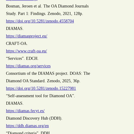
Bosman, Jeroen et al. The OA Diamond Journals
Study. Part 1: Findings. Zenodo, 2021, 128p.
https://doi.org/10.5281/zenodo.4558704
DIAMAS.
https://diamasproject.eu/
CRAFT-OA.
https://www.craft-oa.eu/
“Services”. EDCH.
https://diamas.org/services
Consortium of the DIAMAS project. DOAS: The
Diamond OA Standard. Zenodo, 2025, 36p.
https://doi.org/10.5281/zenodo.15227981
“Self-assessment tool for Diamond OA”.
DIAMAS.
https://diamas.fecyt.es/
Diamond Discovery Hub (DDH).
https://ddh.diamas.org/en
“Diamond criteria”. DDH.