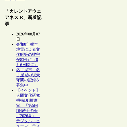
「カレントアウェ
アネス-R」新着記
事
2026年08月07
日
令和8年熊本
地震による文
化財等の被害
が83件に（8
月6日時点）
名古屋市、名
古屋城の現天
守閣の記録を
募集中
【イベント】
人間文化研究
機構DH推進
室、「第5回
DH若手の会
（2026夏）―
デジタル・ヒ
ューマニティ