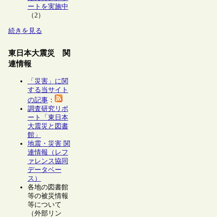
ートを実施中
（2）
続きを見る
東日本大震災 関
連情報
「災害」に関
する当サイト
の記事
：
調査研究リポ
ート「東日本
大震災と図書
館」
地震・災害 関
連情報（レフ
ァレンス協同
データベー
ス）
各地の図書館
等の被災情報
等について
（外部リン