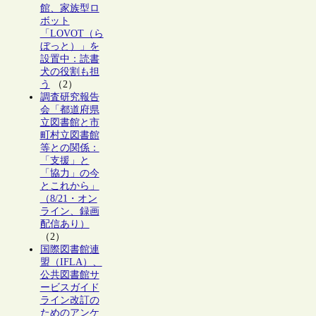
館、家族型ロ
ボット
「LOVOT（ら
ぼっと）」を
設置中：読書
犬の役割も担
う
（2）
調査研究報告
会「都道府県
立図書館と市
町村立図書館
等との関係：
「支援」と
「協力」の今
とこれから」
（8/21・オン
ライン、録画
配信あり）
（2）
国際図書館連
盟（IFLA）、
公共図書館サ
ービスガイド
ライン改訂の
ためのアンケ