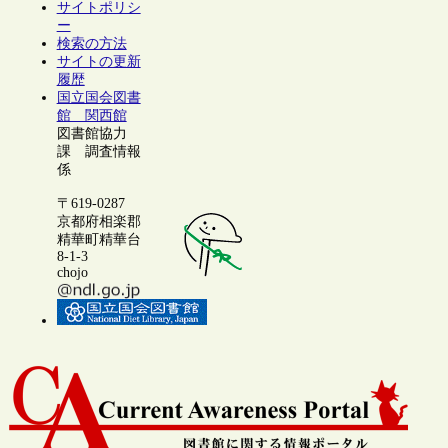
サイトポリシ
ー
検索の方法
サイトの更新
履歴
国立国会図書
館 関西館
図書館協力
課 調査情報
係
〒619-0287
京都府相楽郡
精華町精華台
8-1-3
chojo