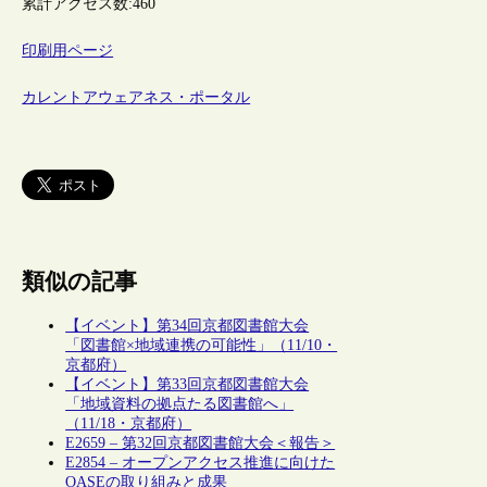
累計アクセス数:
460
印刷用ページ
カレントアウェアネス・ポータル
類似の記事
【イベント】第34回京都図書館大会
「図書館×地域連携の可能性」（11/10・
京都府）
【イベント】第33回京都図書館大会
「地域資料の拠点たる図書館へ」
（11/18・京都府）
E2659 – 第32回京都図書館大会＜報告＞
E2854 – オープンアクセス推進に向けた
OASEの取り組みと成果