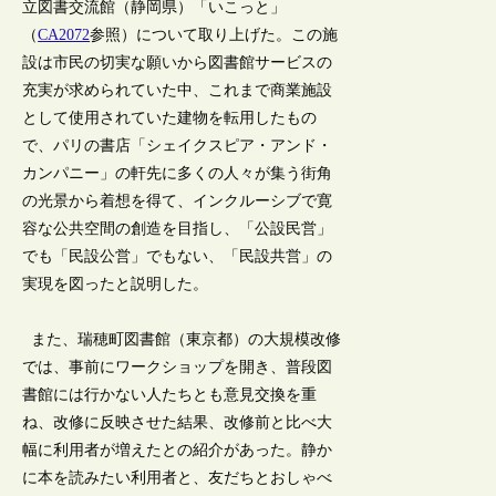
立図書交流館（静岡県）「いこっと」
（
CA2072
参照）について取り上げた。この施
設は市民の切実な願いから図書館サービスの
充実が求められていた中、これまで商業施設
として使用されていた建物を転用したもの
で、パリの書店「シェイクスピア・アンド・
カンパニー」の軒先に多くの人々が集う街角
の光景から着想を得て、インクルーシブで寛
容な公共空間の創造を目指し、「公設民営」
でも「民設公営」でもない、「民設共営」の
実現を図ったと説明した。
また、瑞穂町図書館（東京都）の大規模改修
では、事前にワークショップを開き、普段図
書館には行かない人たちとも意見交換を重
ね、改修に反映させた結果、改修前と比べ大
幅に利用者が増えたとの紹介があった。静か
に本を読みたい利用者と、友だちとおしゃべ