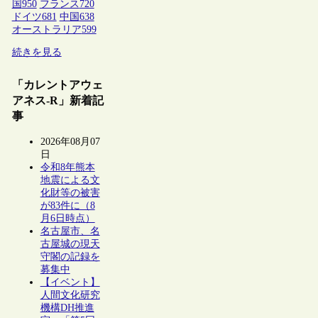
国
950
フランス
720
ドイツ
681
中国
638
オーストラリア
599
続きを見る
「カレントアウェ
アネス-R」新着記
事
2026年08月07
日
令和8年熊本
地震による文
化財等の被害
が83件に（8
月6日時点）
名古屋市、名
古屋城の現天
守閣の記録を
募集中
【イベント】
人間文化研究
機構DH推進