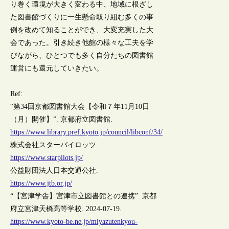
り巻く環境が大きく変わる中、地域に根ざし
た図書館づくりに一生懸命取り組む多くの事
例を改めて知ることができ、大変充実した大
会であった。引き続き他館の様々な工夫を学
びながら、ひとつでも多く自分たちの図書館
運営にも還元していきたい。
Ref:
“第34回京都図書館大会【令和７年11月10日
（月）開催】”. 京都府立図書館.
https://www.library.pref.kyoto.jp/council/libconf/34/
株式会社スターパイロッツ.
https://www.starpilots.jp/
公益財団法人日本交通公社.
https://www.jtb.or.jp/
“【宮津学舎】宮津市立図書館との連携”. 京都
府立宮津天橋高等学校. 2024-07-19.
https://www.kyoto-be.ne.jp/miyazutenkyou-