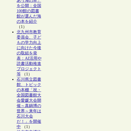
あう海の本」
を公開：全国
100館の図書
館が選んだ海
の本を紹介
（1）
北九州市教育
委員会、子ど
もの学力向上
に向けた今後
の取組を発
表：AI活用や
読書活動推進
プロジェクト
等
（1）
石川県立図書
館、トピック
の本棚「祝・
全国図書館大
会愛媛大会開
催～真鍋博の
世界～来年は
石川大会
だ！」を開催
中
（1）