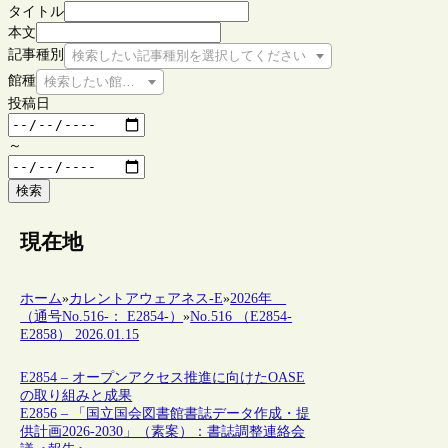
タイトル
本文
記事種別
検索したい記事種別を選択してください
館種
検索したい館種を選択してください
投稿日
～
検索
現在地
ホーム
»
カレントアウェアネス-E
»
2026年
（通号No.516-： E2854-）
»
No.516 （E2854-
E2858） 2026.01.15
E2854 – オープンアクセス推進に向けたOASE
の取り組みと成果
E2856 – 「国立国会図書館書誌データ作成・提
供計画2026-2030」（素案）：書誌調整連絡会