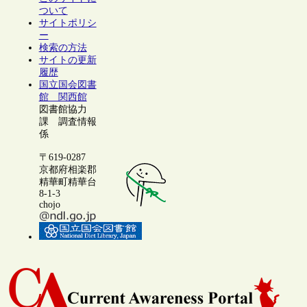
ついて
サイトポリシ
ー
検索の方法
サイトの更新
履歴
国立国会図書
館 関西館
図書館協力
課 調査情報
係
〒619-0287
京都府相楽郡
精華町精華台
8-1-3
chojo