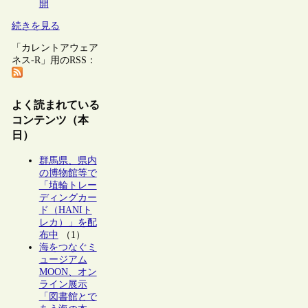
開
続きを見る
「カレントアウェア
ネス-R」用のRSS：
よく読まれている
コンテンツ（本
日）
群馬県、県内
の博物館等で
「埴輪トレー
ディングカー
ド（HANIト
レカ）」を配
布中
（1）
海をつなぐミ
ュージアム
MOON、オン
ライン展示
「図書館とで