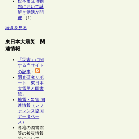
松本市立博物
館において謎
解き婚活が開
催
（1）
続きを見る
東日本大震災 関
連情報
「災害」に関
する当サイト
の記事
：
調査研究リポ
ート「東日本
大震災と図書
館」
地震・災害 関
連情報（レフ
ァレンス協同
データベー
ス）
各地の図書館
等の被災情報
等について