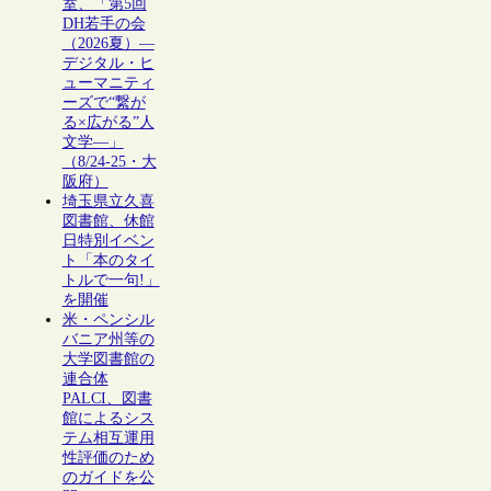
室、「第5回
DH若手の会
（2026夏）―
デジタル・ヒ
ューマニティ
ーズで“繋が
る×広がる”人
文学―」
（8/24-25・大
阪府）
埼玉県立久喜
図書館、休館
日特別イベン
ト「本のタイ
トルで一句!」
を開催
米・ペンシル
バニア州等の
大学図書館の
連合体
PALCI、図書
館によるシス
テム相互運用
性評価のため
のガイドを公