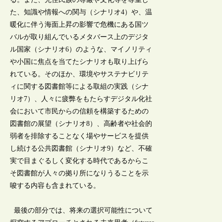
た、知識や情報への関与（シナリオ4）や、温
暖化に伴う海面上昇の影響で危機にある国ツ
バルが取り組んでいるメタバース上のデジタ
ル国家（シナリオ6）のような、マイノリティ
や小国に焦点を当てたシナリオも取り上げら
れている。そのほか、環境やサステナビリテ
ィに関する図書館等による取組の実践（シナ
リオ7）、人々に疲弊をもたらすデジタル化社
会において市民からの信頼を構築するための
図書館の展望（シナリオ8）、高齢者や社会的
弱者を排除することなく場やサービスを提供
し続ける公共図書館（シナリオ9）など、不確
実で目まぐるしく変化する時代であるからこ
そ図書館が人々の拠り所になりうることを示
唆する内容も含まれている。
最後の部分では、将来の選択可能性について