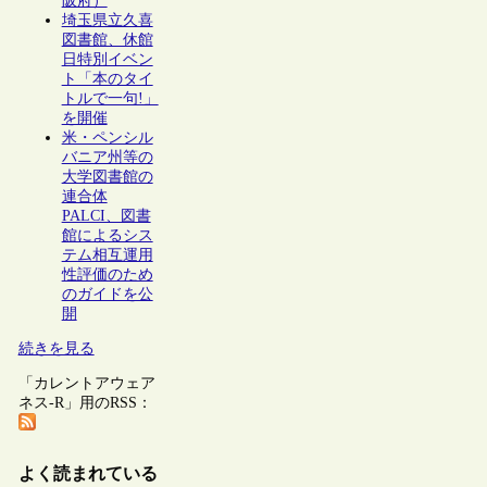
阪府）
埼玉県立久喜
図書館、休館
日特別イベン
ト「本のタイ
トルで一句!」
を開催
米・ペンシル
バニア州等の
大学図書館の
連合体
PALCI、図書
館によるシス
テム相互運用
性評価のため
のガイドを公
開
続きを見る
「カレントアウェア
ネス-R」用のRSS：
よく読まれている