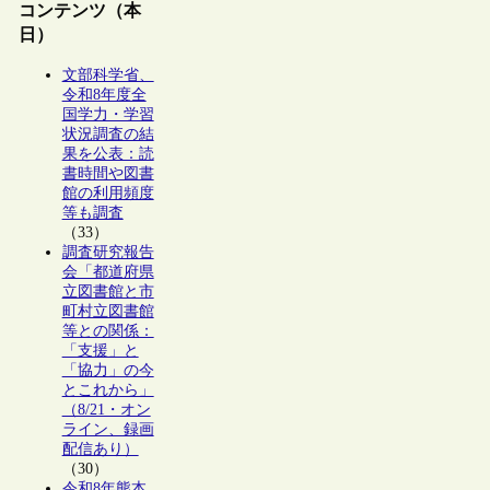
コンテンツ（本
日）
文部科学省、
令和8年度全
国学力・学習
状況調査の結
果を公表：読
書時間や図書
館の利用頻度
等も調査
（33）
調査研究報告
会「都道府県
立図書館と市
町村立図書館
等との関係：
「支援」と
「協力」の今
とこれから」
（8/21・オン
ライン、録画
配信あり）
（30）
令和8年熊本