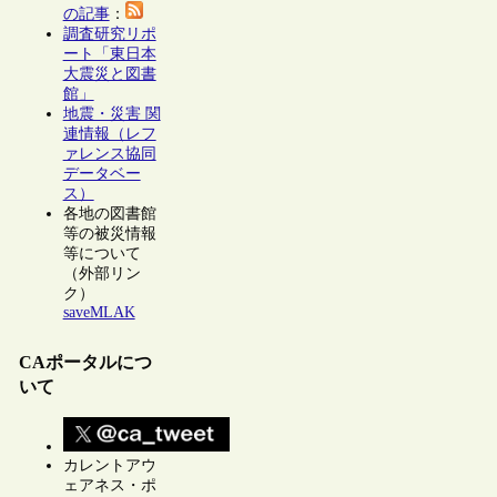
の記事
：
調査研究リポ
ート「東日本
大震災と図書
館」
地震・災害 関
連情報（レフ
ァレンス協同
データベー
ス）
各地の図書館
等の被災情報
等について
（外部リン
ク）
saveMLAK
CAポータルにつ
いて
カレントアウ
ェアネス・ポ