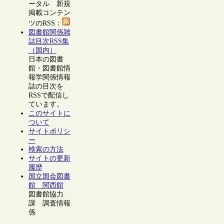
ータル 新規
掲載コンテン
ツのRSS：
図書館関係雑
誌目次RSS集
（国内）
日本の図書
館・図書館情
報学関係情報
誌の目次を
RSSで配信し
ています。
このサイトに
ついて
サイトポリシ
ー
検索の方法
サイトの更新
履歴
国立国会図書
館 関西館
図書館協力
課 調査情報
係