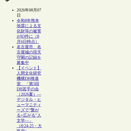
2026年08月07
日
令和8年熊本
地震による文
化財等の被害
が83件に（8
月6日時点）
名古屋市、名
古屋城の現天
守閣の記録を
募集中
【イベント】
人間文化研究
機構DH推進
室、「第5回
DH若手の会
（2026夏）―
デジタル・ヒ
ューマニティ
ーズで“繋が
る×広がる”人
文学―」
（8/24-25・大