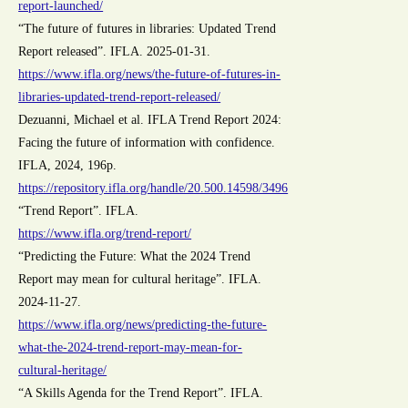
report-launched/
“The future of futures in libraries: Updated Trend
Report released”. IFLA. 2025-01-31.
https://www.ifla.org/news/the-future-of-futures-in-
libraries-updated-trend-report-released/
Dezuanni, Michael et al. IFLA Trend Report 2024:
Facing the future of information with confidence.
IFLA, 2024, 196p.
https://repository.ifla.org/handle/20.500.14598/3496
“Trend Report”. IFLA.
https://www.ifla.org/trend-report/
“Predicting the Future: What the 2024 Trend
Report may mean for cultural heritage”. IFLA.
2024-11-27.
https://www.ifla.org/news/predicting-the-future-
what-the-2024-trend-report-may-mean-for-
cultural-heritage/
“A Skills Agenda for the Trend Report”. IFLA.