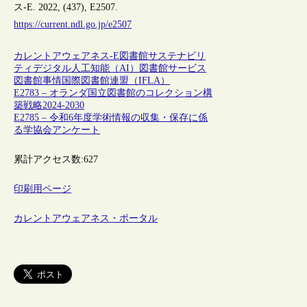
ス-E. 2022, (437), E2507.
https://current.ndl.go.jp/e2507
カレントアウェアネス-E
図書館
サステナビリ
ティ
デジタル
人工知能（AI）
図書館サービス
図書館事情
国際図書館連盟（IFLA）
E2783 – オランダ国立図書館のコレクション構
築戦略2024-2030
E2785 – 令和6年度学術情報の収集・保存に係
る学協会アンケート
累計アクセス数:
627
印刷用ページ
カレントアウェアネス・ポータル