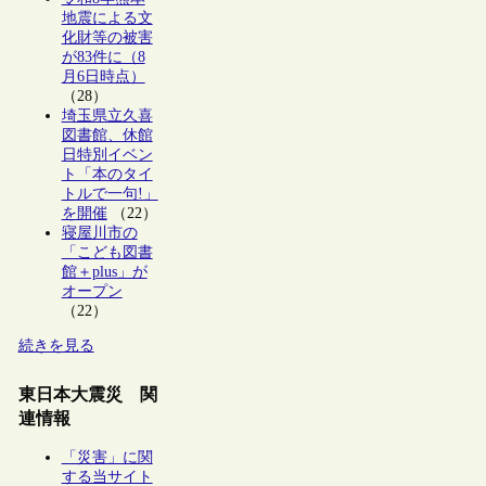
地震による文
化財等の被害
が83件に（8
月6日時点）
（28）
埼玉県立久喜
図書館、休館
日特別イベン
ト「本のタイ
トルで一句!」
を開催
（22）
寝屋川市の
「こども図書
館＋plus」が
オープン
（22）
続きを見る
東日本大震災 関
連情報
「災害」に関
する当サイト