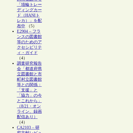
「埴輪トレー
ディングカー
ド（HANIト
レカ）」を配
布中
（5）
E2904 – フラ
ンスの図書館
等のためのア
クセシビリテ
ィ・ガイド
（4）
調査研究報告
会「都道府県
立図書館と市
町村立図書館
等との関係：
「支援」と
「協力」の今
とこれから」
（8/21・オン
ライン、録画
配信あり）
（4）
CA2103 – 研
究文献レビュ