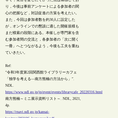
り，今後は事前アンケートによる参加者の関
心の把握など，対話促進の方策を考えたい。
また，今回は参加者数を約30人に設定した
が，オンラインでの懇談に適した開催規模も
まだ模索の段階にある。本催しが専門家を含
む参加者間の交流と，各参加者の「次に開く
一冊」へとつながるよう，今後も工夫を重ね
ていきたい。
Ref:
“令和3年度第2回関西館ライブラリーカフェ
「独学を考える―南方熊楠の方法から」”.
NDL.
https://www.ndl.go.jp/jp/event/events/librarycafe_20220316.html
南方熊楠～ミニ展示資料リスト～. NDL, 2021,
4p.
https://rnavi.ndl.go.jp/kansai-