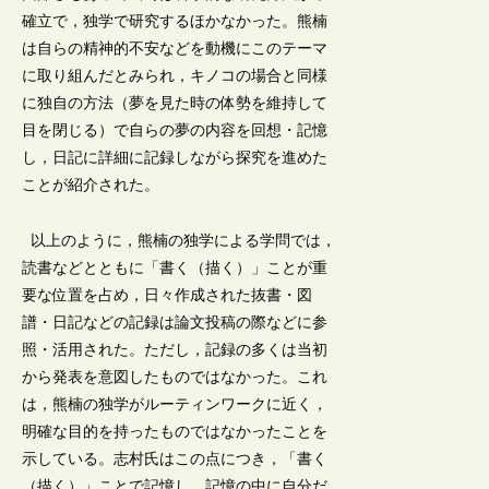
確立で，独学で研究するほかなかった。熊楠
は自らの精神的不安などを動機にこのテーマ
に取り組んだとみられ，キノコの場合と同様
に独自の方法（夢を見た時の体勢を維持して
目を閉じる）で自らの夢の内容を回想・記憶
し，日記に詳細に記録しながら探究を進めた
ことが紹介された。
以上のように，熊楠の独学による学問では，
読書などとともに「書く（描く）」ことが重
要な位置を占め，日々作成された抜書・図
譜・日記などの記録は論文投稿の際などに参
照・活用された。ただし，記録の多くは当初
から発表を意図したものではなかった。これ
は，熊楠の独学がルーティンワークに近く，
明確な目的を持ったものではなかったことを
示している。志村氏はこの点につき，「書く
（描く）」ことで記憶し，記憶の中に自分だ