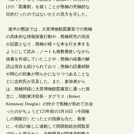
けの「図書館」を築くことが熊楠の究極的な
目的だったのではないかとの見方を示した。
後半の懇談では，大英博物館図書室での熊楠
の具体的な情報探索行動や，熊楠研究の現況
が話題となり，熊楠が様々な本を行き来する
ようにして読み，ノートも複数冊使いながら
抜書を作成していたことや，熊楠の抜書の解
読は現在も続けられており，熊楠の読書経験
や関心の対象が明らかになりつつあることな
どに志村氏が言及した。また，参加者から
は，熊楠同様に大英博物館図書室に通った孫
文に，同館東洋部長・ダグラス（Robert
Kennaway Douglas）の仲介で熊楠が初めて出会
ったのがちょうど125年前の3月16日（今回催
しの開催日）だったとの指摘も出た。最後
に，今回の催しに連動して関西館総合閲覧室
で行った展示から，当館職員が関連資料数点