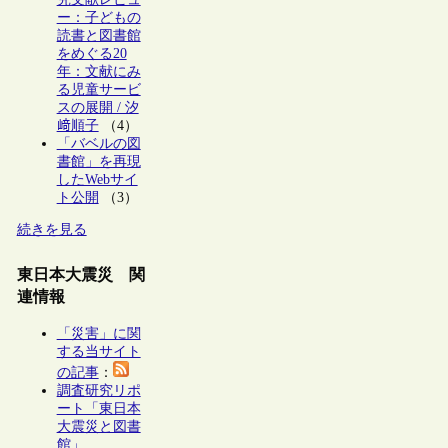
ー：子どもの
読書と図書館
をめぐる20
年：文献にみ
る児童サービ
スの展開 / 汐
﨑順子
（4）
「バベルの図
書館」を再現
したWebサイ
ト公開
（3）
続きを見る
東日本大震災 関
連情報
「災害」に関
する当サイト
の記事
：
調査研究リポ
ート「東日本
大震災と図書
館」