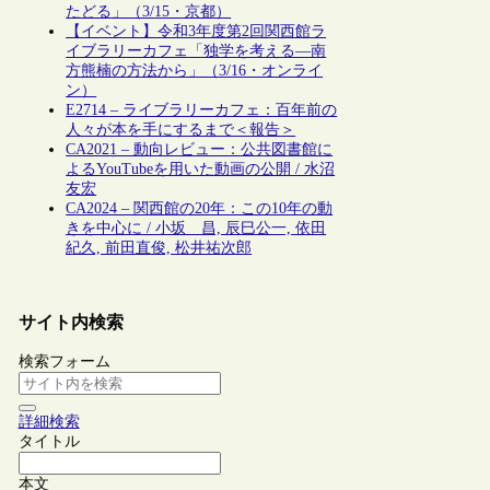
たどる」（3/15・京都）
【イベント】令和3年度第2回関西館ラ
イブラリーカフェ「独学を考える―南
方熊楠の方法から」（3/16・オンライ
ン）
E2714 – ライブラリーカフェ：百年前の
人々が本を手にするまで＜報告＞
CA2021 – 動向レビュー：公共図書館に
よるYouTubeを用いた動画の公開 / 水沼
友宏
CA2024 – 関西館の20年：この10年の動
きを中心に / 小坂 昌, 辰巳公一, 依田
紀久, 前田直俊, 松井祐次郎
サイト内検索
検索フォーム
詳細検索
タイトル
本文