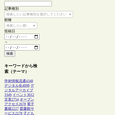
記事種別
検索したい記事種別を選択してください
館種
検索したい館種を選択してください
投稿日
～
検索
キーワードから検
索（テーマ）
学術情報流通
4348
デジタル化
4098
デ
ジタルアーカイブ
3349
イベント
3012
災害
2754
オープン
アクセス
2678
電子
書籍
2227
図書館サ
ービス
2178
子ども