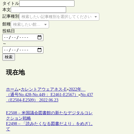
タイトル
本文
記事種別
検索したい記事種別を選択してください
館種
検索したい館種を選択してください
投稿日
～
検索
現在地
ホーム
»
カレントアウェアネス-E
»
2022年
（通号No.428-No.449： E2461-E2567）
»
No.437
（E2504-E2509） 2022.06.23
E2508 – 米国議会図書館の新たなデジタルコレ
クション戦略
E2498 – 「読みたくなる図書だより」をめざし
て