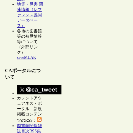
地震・災害 関
連情報（レフ
ァレンス協同
データベー
ス）
各地の図書館
等の被災情報
等について
（外部リン
ク）
saveMLAK
CAポータルにつ
いて
カレントアウ
ェアネス・ポ
ータル 新規
掲載コンテン
ツのRSS：
図書館関係雑
誌目次RSS集