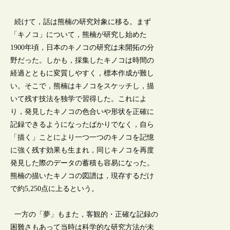
続けて，話は熊楠の研究対象に移る。まず
「キノコ」について，熊楠が研究し始めた
1900年頃，日本のキノコの研究は未開拓の分
野だった。しかも，採集したキノコは時間の
経過とともに変質しやすく，標本作成が難し
い。そこで，熊楠はキノコをスケッチし，描
いて残す技法を独学で習得した。これによ
り，発見したキノコの色合いや形状を正確に
記録できるようになったばかりでなく，自ら
「描く」ことにより一つ一つのキノコを記憶
に強く残す効果も生まれ，同じキノコを再度
発見した際のデータの蓄積も容易になった。
熊楠の描いたキノコの図譜は，現存するだけ
で約5,250点に上るという。
一方の「夢」もまた，客観的・正確な記録の
困難さもあって当時は科学的な研究方法が未