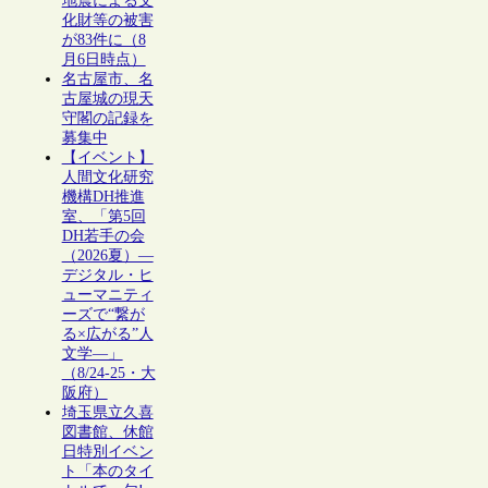
地震による文
化財等の被害
が83件に（8
月6日時点）
名古屋市、名
古屋城の現天
守閣の記録を
募集中
【イベント】
人間文化研究
機構DH推進
室、「第5回
DH若手の会
（2026夏）―
デジタル・ヒ
ューマニティ
ーズで“繋が
る×広がる”人
文学―」
（8/24-25・大
阪府）
埼玉県立久喜
図書館、休館
日特別イベン
ト「本のタイ