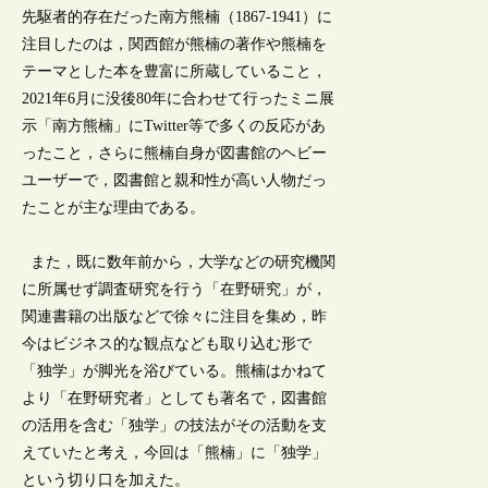
先駆者的存在だった南方熊楠（1867-1941）に
注目したのは，関西館が熊楠の著作や熊楠を
テーマとした本を豊富に所蔵していること，
2021年6月に没後80年に合わせて行ったミニ展
示「南方熊楠」にTwitter等で多くの反応があ
ったこと，さらに熊楠自身が図書館のヘビー
ユーザーで，図書館と親和性が高い人物だっ
たことが主な理由である。
また，既に数年前から，大学などの研究機関
に所属せず調査研究を行う「在野研究」が，
関連書籍の出版などで徐々に注目を集め，昨
今はビジネス的な観点なども取り込む形で
「独学」が脚光を浴びている。熊楠はかねて
より「在野研究者」としても著名で，図書館
の活用を含む「独学」の技法がその活動を支
えていたと考え，今回は「熊楠」に「独学」
という切り口を加えた。