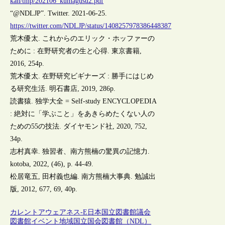
kan/tmp/202106_kumagusu2.pdf
“@NDLJP”. Twitter. 2021-06-25.
https://twitter.com/NDLJP/status/1408257978386448387
荒木優太. これからのエリック・ホッファーの
ために : 在野研究者の生と心得. 東京書籍,
2016, 254p.
荒木優太. 在野研究ビギナーズ : 勝手にはじめ
る研究生活. 明石書店, 2019, 286p.
読書猿. 独学大全 = Self-study ENCYCLOPEDIA
: 絶対に「学ぶこと」をあきらめたくない人の
ための55の技法. ダイヤモンド社, 2020, 752,
34p.
志村真幸. 独習者、南方熊楠の驚異の記憶力.
kotoba, 2022, (46), p. 44-49.
松居竜五, 田村義也編. 南方熊楠大事典. 勉誠出
版, 2012, 677, 69, 40p.
カレントアウェアネス-E
日本
国立図書館
議会
図書館
イベント
地域
国立国会図書館（NDL）