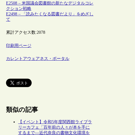
E2508 – 米国議会図書館の新たなデジタルコレ
クション戦略
E2498 – 「読みたくなる図書だより」をめざし
て
累計アクセス数:
2078
印刷用ページ
カレントアウェアネス・ポータル
類似の記事
【イベント】令和5年度関西館ライブラ
リーカフェ「百年前の人々が本を手に
するまで―近代奈良の書物文化環境を