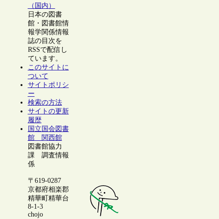
（国内）
日本の図書
館・図書館情
報学関係情報
誌の目次を
RSSで配信し
ています。
このサイトに
ついて
サイトポリシ
ー
検索の方法
サイトの更新
履歴
国立国会図書
館 関西館
図書館協力
課 調査情報
係
〒619-0287
京都府相楽郡
精華町精華台
8-1-3
chojo