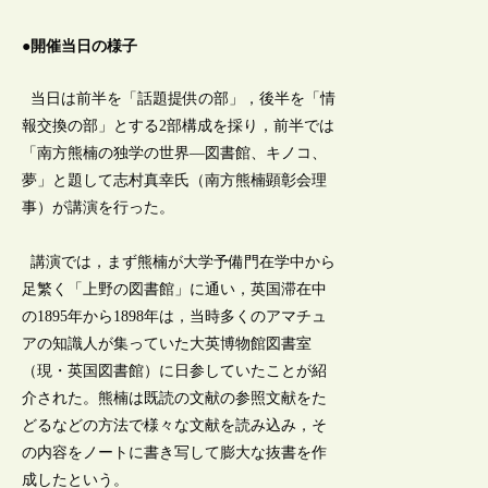
●開催当日の様子
当日は前半を「話題提供の部」，後半を「情
報交換の部」とする2部構成を採り，前半では
「南方熊楠の独学の世界―図書館、キノコ、
夢」と題して志村真幸氏（南方熊楠顕彰会理
事）が講演を行った。
講演では，まず熊楠が大学予備門在学中から
足繁く「上野の図書館」に通い，英国滞在中
の1895年から1898年は，当時多くのアマチュ
アの知識人が集っていた大英博物館図書室
（現・英国図書館）に日参していたことが紹
介された。熊楠は既読の文献の参照文献をた
どるなどの方法で様々な文献を読み込み，そ
の内容をノートに書き写して膨大な抜書を作
成したという。