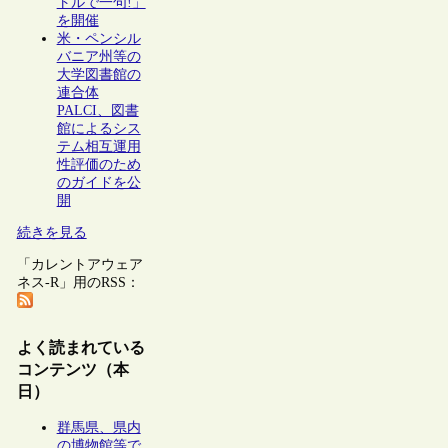
トルで一句!」
を開催
米・ペンシル
バニア州等の
大学図書館の
連合体
PALCI、図書
館によるシス
テム相互運用
性評価のため
のガイドを公
開
続きを見る
「カレントアウェア
ネス-R」用のRSS：
よく読まれている
コンテンツ（本
日）
群馬県、県内
の博物館等で