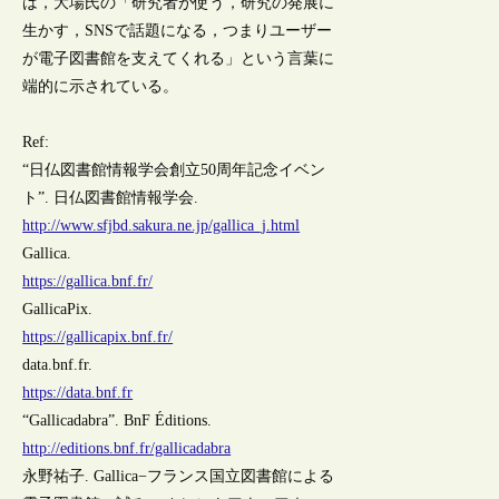
は，大場氏の「研究者が使う，研究の発展に
生かす，SNSで話題になる，つまりユーザー
が電子図書館を支えてくれる」という言葉に
端的に示されている。
Ref:
“日仏図書館情報学会創立50周年記念イベン
ト”. 日仏図書館情報学会.
http://www.sfjbd.sakura.ne.jp/gallica_j.html
Gallica.
https://gallica.bnf.fr/
GallicaPix.
https://gallicapix.bnf.fr/
data.bnf.fr.
https://data.bnf.fr
“Gallicadabra”. BnF Éditions.
http://editions.bnf.fr/gallicadabra
永野祐子. Gallica−フランス国立図書館による