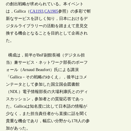
の創出戦略が求められている。本イベント
は，Gallica（
CA1193
,
CA1905
参照）の多彩で斬
新なサービスを詳しく知り，日本におけるデ
ジタルライブラリーの活動を踏まえて意見交
換する機会となることを目的として企画され
た。
構成は，前半がBnF副館長補（デジタル担
当）兼サービス・ネットワーク部長のボーフ
ォール（Arnaud Beaufort）氏による講演
「Gallica－その戦略のゆくえ」，後半はコメ
ンテータとして参加した国立国会図書館
（NDL）電子情報部長の大場利康氏とのディ
スカッション，参加者との質疑応答であっ
た。Gallicaは知名度に比して日本語の情報が
少なく，また担当責任者から直接に話を聞く
貴重な機会であり，幅広い分野から178人の参
加があった。