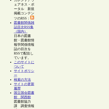
カレントアウ
ェアネス・ポ
ータル 新規
掲載コンテン
ツのRSS：
図書館関係雑
誌目次RSS集
（国内）
日本の図書
館・図書館情
報学関係情報
誌の目次を
RSSで配信し
ています。
このサイトに
ついて
サイトポリシ
ー
検索の方法
サイトの更新
履歴
国立国会図書
館 関西館
図書館協力
課 調査情報