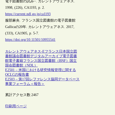
電子図書館の試み−. カレントアウェアネス.
1998, (226), CA1193, p. 2.
https://current.ndl.go.jp/ca1193
服部麻央. フランス国立図書館の電子図書館
Gallicaの20年. カレントアウェアネス. 2017,
(333), CA1905, p. 5-7.
https://doi.org/10.11501/10955541
カレントアウェアネス-E
フランス
日本
国立図
書館
議会図書館
デジタルアーカイブ
電子図書
館
電子書籍
フランス国立図書館（BNF）
国立
国会図書館（NDL）
E2501 – 米国における研究情報管理に関する
OCLCの報告書
E2503 – 第17回レファレンス協同データベース
事業フォーラム＜報告＞
累計アクセス数:
2467
印刷用ページ