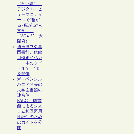
（2026夏）―
デジタル・ヒ
ューマニティ
ーズで“繋が
る×広がる”人
文学―」
（8/24-25・大
阪府）
埼玉県立久喜
図書館、休館
日特別イベン
ト「本のタイ
トルで一句!」
を開催
米・ペンシル
バニア州等の
大学図書館の
連合体
PALCI、図書
館によるシス
テム相互運用
性評価のため
のガイドを公
開