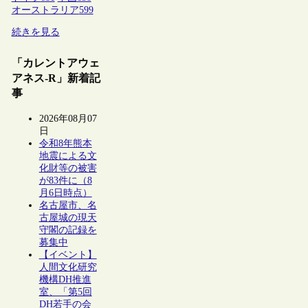
オーストラリア
599
続きを見る
「カレントアウェ
アネス-R」新着記
事
2026年08月07
日
令和8年熊本
地震による文
化財等の被害
が83件に（8
月6日時点）
名古屋市、名
古屋城の現天
守閣の記録を
募集中
【イベント】
人間文化研究
機構DH推進
室、「第5回
DH若手の会