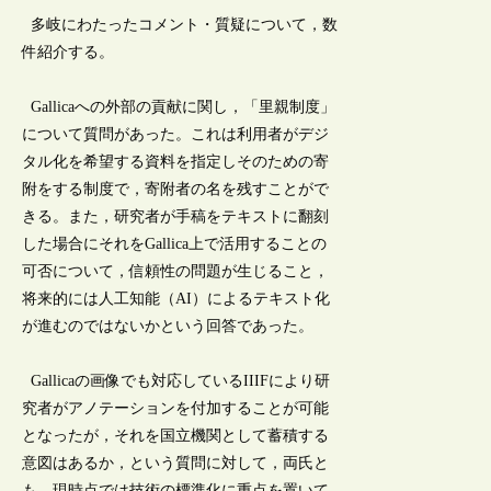
多岐にわたったコメント・質疑について，数
件紹介する。
Gallicaへの外部の貢献に関し，「里親制度」
について質問があった。これは利用者がデジ
タル化を希望する資料を指定しそのための寄
附をする制度で，寄附者の名を残すことがで
きる。また，研究者が手稿をテキストに翻刻
した場合にそれをGallica上で活用することの
可否について，信頼性の問題が生じること，
将来的には人工知能（AI）によるテキスト化
が進むのではないかという回答であった。
Gallicaの画像でも対応しているIIIFにより研
究者がアノテーションを付加することが可能
となったが，それを国立機関として蓄積する
意図はあるか，という質問に対して，両氏と
も，現時点では技術の標準化に重点を置いて