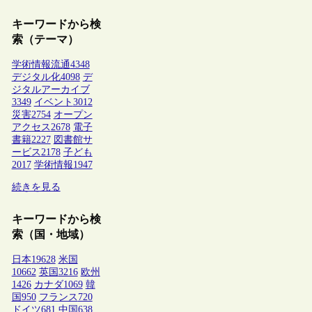
キーワードから検
索（テーマ）
学術情報流通
4348
デジタル化
4098
デ
ジタルアーカイブ
3349
イベント
3012
災害
2754
オープン
アクセス
2678
電子
書籍
2227
図書館サ
ービス
2178
子ども
2017
学術情報
1947
続きを見る
キーワードから検
索（国・地域）
日本
19628
米国
10662
英国
3216
欧州
1426
カナダ
1069
韓
国
950
フランス
720
ドイツ
681
中国
638