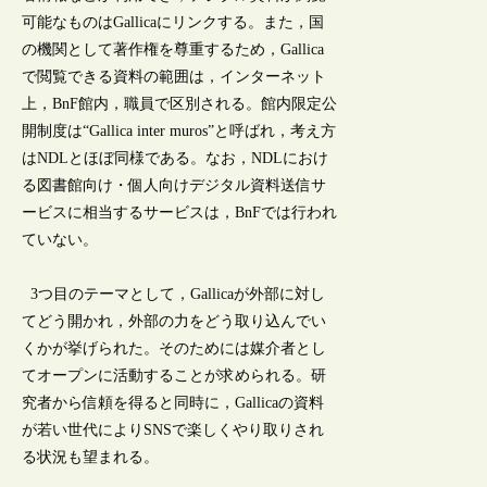
可能なものはGallicaにリンクする。また，国
の機関として著作権を尊重するため，Gallica
で閲覧できる資料の範囲は，インターネット
上，BnF館内，職員で区別される。館内限定公
開制度は“Gallica inter muros”と呼ばれ，考え方
はNDLとほぼ同様である。なお，NDLにおけ
る図書館向け・個人向けデジタル資料送信サ
ービスに相当するサービスは，BnFでは行われ
ていない。
3つ目のテーマとして，Gallicaが外部に対し
てどう開かれ，外部の力をどう取り込んでい
くかが挙げられた。そのためには媒介者とし
てオープンに活動することが求められる。研
究者から信頼を得ると同時に，Gallicaの資料
が若い世代によりSNSで楽しくやり取りされ
る状況も望まれる。