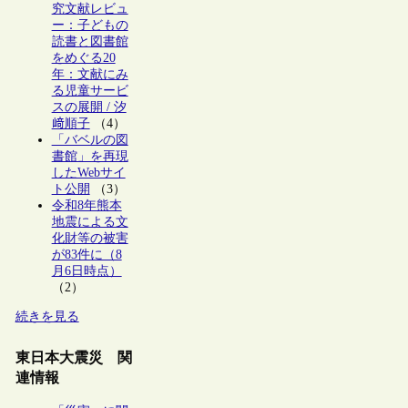
究文献レビュ
ー：子どもの
読書と図書館
をめぐる20
年：文献にみ
る児童サービ
スの展開 / 汐
﨑順子
（4）
「バベルの図
書館」を再現
したWebサイ
ト公開
（3）
令和8年熊本
地震による文
化財等の被害
が83件に（8
月6日時点）
（2）
続きを見る
東日本大震災 関
連情報