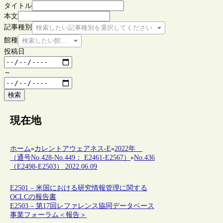
タイトル
本文
記事種別
検索したい記事種別を選択してください
館種
検索したい館種を選択してください
投稿日
～
検索
現在地
ホーム
»
カレントアウェアネス-E
»
2022年
（通号No.428-No.449： E2461-E2567）
»
No.436
（E2498-E2503） 2022.06.09
E2501 – 米国における研究情報管理に関する
OCLCの報告書
E2503 – 第17回レファレンス協同データベース
事業フォーラム＜報告＞