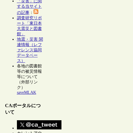
「災害」に関
する当サイト
の記事
：
調査研究リポ
ート「東日本
大震災と図書
館」
地震・災害 関
連情報（レフ
ァレンス協同
データベー
ス）
各地の図書館
等の被災情報
等について
（外部リン
ク）
saveMLAK
CAポータルにつ
いて