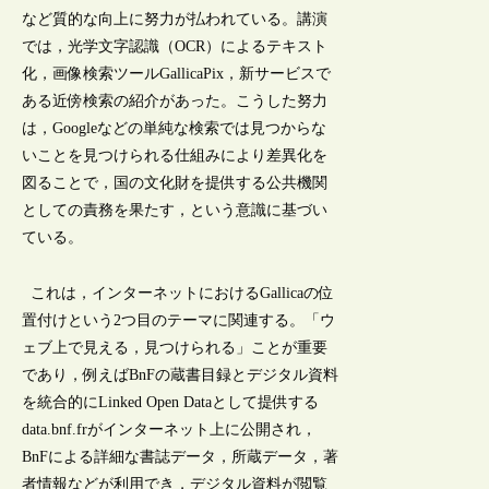
など質的な向上に努力が払われている。講演
では，光学文字認識（OCR）によるテキスト
化，画像検索ツールGallicaPix，新サービスで
ある近傍検索の紹介があった。こうした努力
は，Googleなどの単純な検索では見つからな
いことを見つけられる仕組みにより差異化を
図ることで，国の文化財を提供する公共機関
としての責務を果たす，という意識に基づい
ている。
これは，インターネットにおけるGallicaの位
置付けという2つ目のテーマに関連する。「ウ
ェブ上で見える，見つけられる」ことが重要
であり，例えばBnFの蔵書目録とデジタル資料
を統合的にLinked Open Dataとして提供する
data.bnf.frがインターネット上に公開され，
BnFによる詳細な書誌データ，所蔵データ，著
者情報などが利用でき，デジタル資料が閲覧