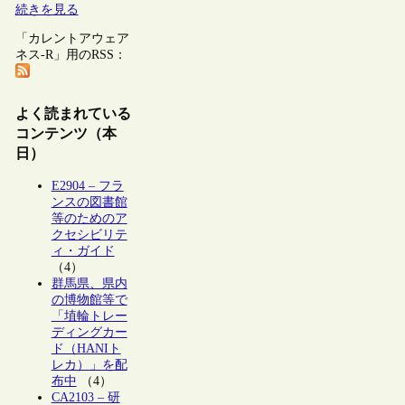
続きを見る
「カレントアウェア
ネス-R」用のRSS：
よく読まれている
コンテンツ（本
日）
E2904 – フラ
ンスの図書館
等のためのア
クセシビリテ
ィ・ガイド
（4）
群馬県、県内
の博物館等で
「埴輪トレー
ディングカー
ド（HANIト
レカ）」を配
布中
（4）
CA2103 – 研