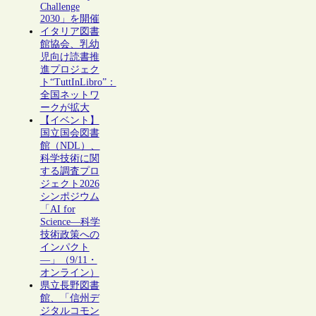
Challenge
2030」を開催
イタリア図書
館協会、乳幼
児向け読書推
進プロジェク
ト“TuttInLibro”：
全国ネットワ
ークが拡大
【イベント】
国立国会図書
館（NDL）、
科学技術に関
する調査プロ
ジェクト2026
シンポジウム
「AI for
Science―科学
技術政策への
インパクト
―」（9/11・
オンライン）
県立長野図書
館、「信州デ
ジタルコモン