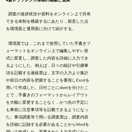
●新レファレンス体制の構築と成果
調査の進捗状況や資料をオンライン上で共有
できる体制を構築するにあたり，留意した点
を環境面と運用面に分けて紹介する。
環境面では，これまで使用していた手書きフ
ォーマットをオンライン上で編集しやすい形
式に変更し，調査した内容を詳細に入力でき
るようにした。例えば，日々の統計や引継事
項を記載する連絡票は，文字の入力より集計
や前日の内容を把握することを重視しExcelを
用いて作成した。日付ごとにsheetを分けたこ
とで，手書きのフォーマットからレイアウト
を大幅に変更することなく，かつ先の予定に
も事前に注意事項等を記載できるようになっ
た。事項調査等で用いる調査票は，調査内容
を詳細に記録する必要があることからWordを
用いて作成した。手書きから入力方式になっ