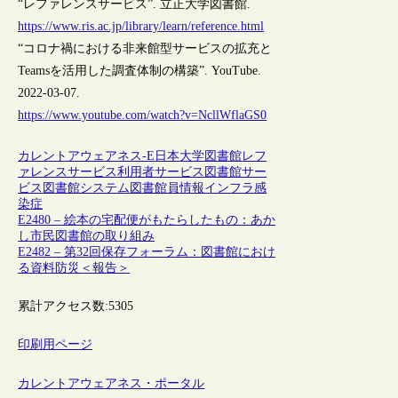
“レファレンスサービス”. 立正大学図書館.
https://www.ris.ac.jp/library/learn/reference.html
“コロナ禍における非来館型サービスの拡充と
Teamsを活用した調査体制の構築”. YouTube.
2022-03-07.
https://www.youtube.com/watch?v=NcllWflaGS0
カレントアウェアネス-E
日本
大学図書館
レフ
ァレンスサービス
利用者サービス
図書館サー
ビス
図書館システム
図書館員
情報インフラ
感
染症
E2480 – 絵本の宅配便がもたらしたもの：あか
し市民図書館の取り組み
E2482 – 第32回保存フォーラム：図書館におけ
る資料防災＜報告＞
累計アクセス数:
5305
印刷用ページ
カレントアウェアネス・ポータル