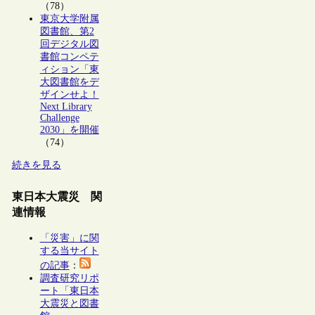
（78）
東京大学附属
図書館、第2
回デジタル図
書館コンペテ
ィション「東
大図書館をデ
ザインせよ！
Next Library
Challenge
2030」を開催
（74）
続きを見る
東日本大震災 関
連情報
「災害」に関
する当サイト
の記事
：
調査研究リポ
ート「東日本
大震災と図書