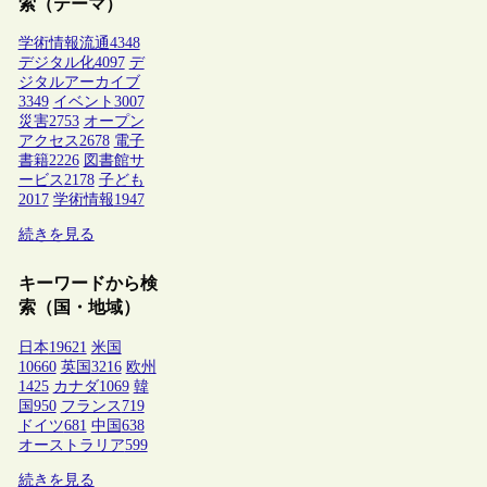
索（テーマ）
学術情報流通
4348
デジタル化
4097
デ
ジタルアーカイブ
3349
イベント
3007
災害
2753
オープン
アクセス
2678
電子
書籍
2226
図書館サ
ービス
2178
子ども
2017
学術情報
1947
続きを見る
キーワードから検
索（国・地域）
日本
19621
米国
10660
英国
3216
欧州
1425
カナダ
1069
韓
国
950
フランス
719
ドイツ
681
中国
638
オーストラリア
599
続きを見る