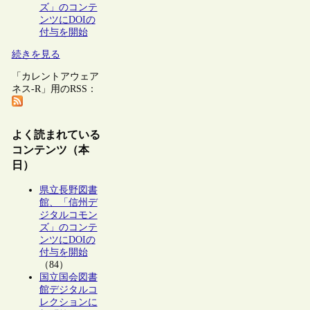
ズ」のコンテ
ンツにDOIの
付与を開始
続きを見る
「カレントアウェア
ネス-R」用のRSS：
よく読まれている
コンテンツ（本
日）
県立長野図書
館、「信州デ
ジタルコモン
ズ」のコンテ
ンツにDOIの
付与を開始
（84）
国立国会図書
館デジタルコ
レクションに