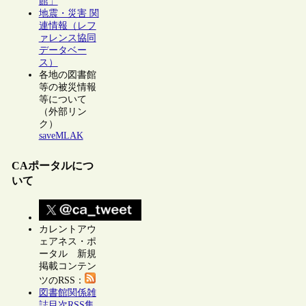
館」
地震・災害 関
連情報（レフ
ァレンス協同
データベー
ス）
各地の図書館
等の被災情報
等について
（外部リン
ク）
saveMLAK
CAポータルにつ
いて
カレントアウ
ェアネス・ポ
ータル 新規
掲載コンテン
ツのRSS：
図書館関係雑
誌目次RSS集