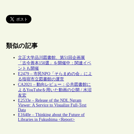
類似の記事
立正大学品川図書館、第51回企画展
「古今善本150選」を開催中：関連イベ
ントも開催
E2479 – 市民NPO「そらまめの会」によ
る指宿市立図書館の運営
CA2021 – 動向レビュー：公共図書館に
よるYouTubeを用いた動画の公開 / 水沼
友宏
E2533e – Release of the NDL Ngram
Viewer: A Service to Visualize Full-Text
Data
E1640e – Thinking about the Future of
Libraries in Fukushima <Report>