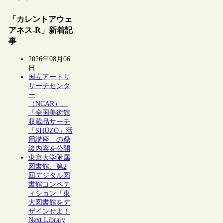
「カレントアウェ
アネス-R」新着記
事
2026年08月06
日
国立アートリ
サーチセンタ
ー
（NCAR）、
「全国美術館
収蔵品サーチ
「SHŪZŌ」活
用講座」の鼎
談内容を公開
東京大学附属
図書館、第2
回デジタル図
書館コンペテ
ィション「東
大図書館をデ
ザインせよ！
Next Library