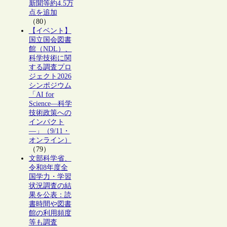
新聞等約4.5万
点を追加
（80）
【イベント】
国立国会図書
館（NDL）、
科学技術に関
する調査プロ
ジェクト2026
シンポジウム
「AI for
Science―科学
技術政策への
インパクト
―」（9/11・
オンライン）
（79）
文部科学省、
令和8年度全
国学力・学習
状況調査の結
果を公表：読
書時間や図書
館の利用頻度
等も調査