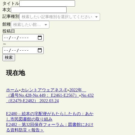
タイトル
本文
記事種別
検索したい記事種別を選択してください
館種
検索したい館種を選択してください
投稿日
～
検索
現在地
ホーム
»
カレントアウェアネス-E
»
2022年
（通号No.428-No.449： E2461-E2567）
»
No.432
（E2479-E2482） 2022.03.24
E2480 – 絵本の宅配便がもたらしたもの：あか
し市民図書館の取り組み
E2482 – 第32回保存フォーラム：図書館におけ
る資料防災＜報告＞