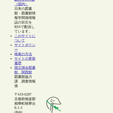
（国内）
日本の図書
館・図書館情
報学関係情報
誌の目次を
RSSで配信し
ています。
このサイトに
ついて
サイトポリシ
ー
検索の方法
サイトの更新
履歴
国立国会図書
館 関西館
図書館協力
課 調査情報
係
〒619-0287
京都府相楽郡
精華町精華台
8-1-3
chojo