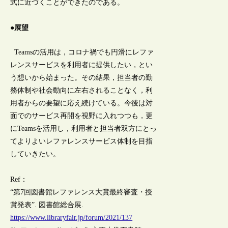
式に近づくことができたのである。
●展望
Teamsの活用は，コロナ禍でも円滑にレファ
レンスサービスを利用者に提供したい，とい
う想いから始まった。その結果，担当者の勤
務体制や社会動向に左右されることなく，利
用者からの要望に応え続けている。今後は対
面でのサービス再開を視野に入れつつも，更
にTeamsを活用し，利用者と担当者双方にとっ
てよりよいレファレンスサービス体制を目指
していきたい。
Ref：
“第7回図書館レファレンス大賞最終審査・授
賞発表”. 図書館総合展.
https://www.libraryfair.jp/forum/2021/137