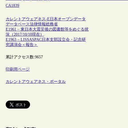
CA1839
カレントアウェアネス-E
日本
オープンデータ
データベース
法律情報
総務省
E1961 – 東日本大震災後の図書館等をめぐる状
況（2017/10/10現在）
E1963 – LISSASPAC日本支部設立会・記念研
究講演会＜報告＞
累計アクセス数:
9657
印刷用ページ
カレントアウェアネス・ポータル