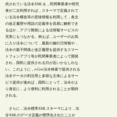
供されている法令XMLを，民間事業者や研究
者が二次利用すれば，スキーマで定義されて
いる法令構造等の意味情報を利用して，条文
の改正履歴や用語の定義等を容易に解析でき
るほか，アプリ開発による法情報サービスの
充実にもつながる。例えば，ユーザーのお気
に入り法令について，最新の施行日情報や，
法令の親子関係と改正履歴を提供するスマー
トフォンアプリ等が民間事業者によって開発
され，国民に提供される日が近いかもしれな
い。このように，e-Gov法令検索で提供される
法令データの利活用と多様な主体によるサー
ビス提供が進めば，国民にとって，法令がよ
り身近に，より便利に利用されることが期待
される。
さらに，法令標準XMLスキーマにより，法
令XMLのデータ定義が標準化されたことか