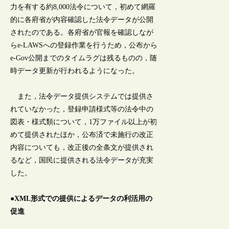
力を有する約8,000法令について，初めて網羅
的に各府省が内容確認した法令データが公開
されたのである。各府省が官報を確認しなが
らe-LAWSへの登録作業を行うため，公布から
e-Gov公開までのタイムラグは残るものの，随
時データ更新が行われるようになった。
また，法令データ提供システムでは提供さ
れていなかった，登録申請様式等の法令中の
図表・様式類について，1万ファイル以上が初
めて提供されたほか，公布済で未施行の改正
内容についても，改正後の全条文が提供され
るなど，国民に提供される法令データが充実
した。
●XML形式での提供によるデータの利活用の
促進