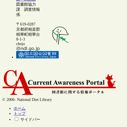
図書館協力
課 調査情報
係
〒619-0287
京都府相楽郡
精華町精華台
8-1-3
chojo
© 2006- National Diet Library
ホーム
トップ
サイドバー