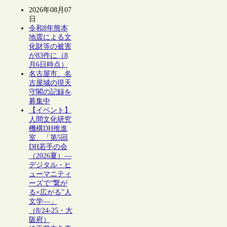
2026年08月07
日
令和8年熊本
地震による文
化財等の被害
が83件に（8
月6日時点）
名古屋市、名
古屋城の現天
守閣の記録を
募集中
【イベント】
人間文化研究
機構DH推進
室、「第5回
DH若手の会
（2026夏）―
デジタル・ヒ
ューマニティ
ーズで“繋が
る×広がる”人
文学―」
（8/24-25・大
阪府）