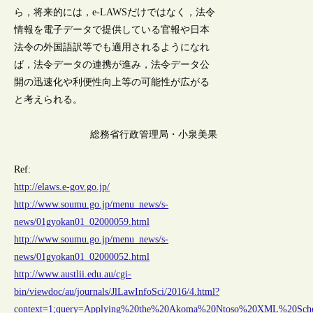
ら，将来的には，e-LAWSだけではなく，法令
情報を電子データで提供している官報や日本
法令の外国語訳等でも適用されるようになれ
ば，法令データの連携が進み，法令データ公
開の迅速化や利便性向上等の可能性が広がる
と考えられる。
総務省行政管理局・小泉美果
Ref:
http://elaws.e-gov.go.jp/
http://www.soumu.go.jp/menu_news/s-
news/01gyokan01_02000059.html
http://www.soumu.go.jp/menu_news/s-
news/01gyokan01_02000052.html
http://www.austlii.edu.au/cgi-
bin/viewdoc/au/journals/JlLawInfoSci/2016/4.html?
context=1;query=Applying%20the%20Akoma%20Ntoso%20XML%20Sche