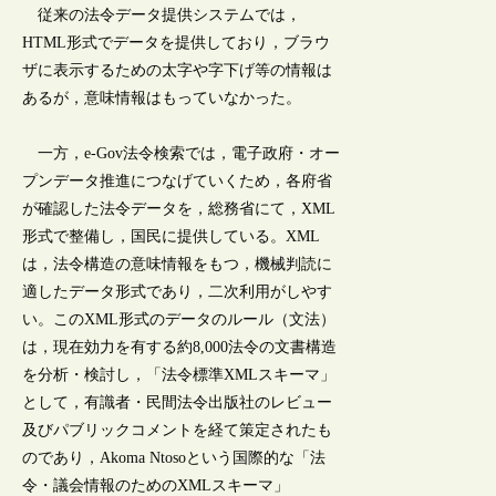
従来の法令データ提供システムでは，
HTML形式でデータを提供しており，ブラウ
ザに表示するための太字や字下げ等の情報は
あるが，意味情報はもっていなかった。
一方，e-Gov法令検索では，電子政府・オー
プンデータ推進につなげていくため，各府省
が確認した法令データを，総務省にて，XML
形式で整備し，国民に提供している。XML
は，法令構造の意味情報をもつ，機械判読に
適したデータ形式であり，二次利用がしやす
い。このXML形式のデータのルール（文法）
は，現在効力を有する約8,000法令の文書構造
を分析・検討し，「法令標準XMLスキーマ」
として，有識者・民間法令出版社のレビュー
及びパブリックコメントを経て策定されたも
のであり，Akoma Ntosoという国際的な「法
令・議会情報のためのXMLスキーマ」