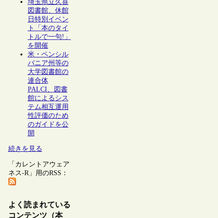
埼玉県立久喜
図書館、休館
日特別イベン
ト「本のタイ
トルで一句!」
を開催
米・ペンシル
バニア州等の
大学図書館の
連合体
PALCI、図書
館によるシス
テム相互運用
性評価のため
のガイドを公
開
続きを見る
「カレントアウェア
ネス-R」用のRSS：
よく読まれている
コンテンツ（本