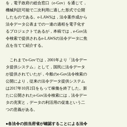
を，電子政府の総合窓口（e-Gov）を通じて，
機械判読可能で二次利用に適した形式で公開
したものである。e-LAWSは，法令案作成から
法令データ公表までの一連の過程を電子化す
るプロジェクトであるが，本稿では，e-Gov法
令検索で提供されるe-LAWSの法令データに焦
点を当てて紹介する。
これまでe-Govでは，2001年より「法令デー
タ提供システム」として，国民に法令データ
が提供されていたが，今般のe-Gov法令検索の
公開により，従来の法令データ提供システム
は2017年10月2日をもって稼働を終了した。新
たに公開されたe-Gov法令検索には，法令デー
タの充実と，データの利活用の促進という二
つの意義がある。
●各法令の担当府省が確認することによる法令