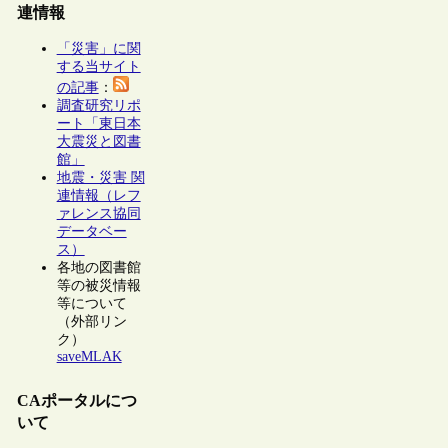
連情報
「災害」に関
する当サイト
の記事
：
調査研究リポ
ート「東日本
大震災と図書
館」
地震・災害 関
連情報（レフ
ァレンス協同
データベー
ス）
各地の図書館
等の被災情報
等について
（外部リン
ク）
saveMLAK
CAポータルにつ
いて