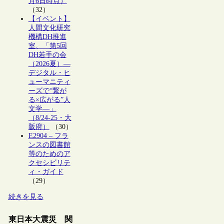
月6日時点）
（32）
【イベント】
人間文化研究
機構DH推進
室、「第5回
DH若手の会
（2026夏）―
デジタル・ヒ
ューマニティ
ーズで“繋が
る×広がる”人
文学―」
（8/24-25・大
阪府）
（30）
E2904 – フラ
ンスの図書館
等のためのア
クセシビリテ
ィ・ガイド
（29）
続きを見る
東日本大震災 関