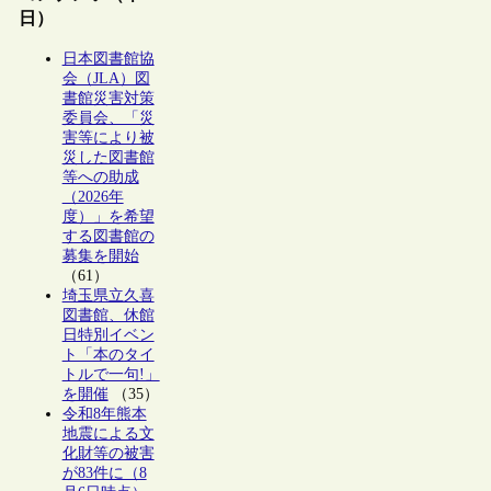
日）
日本図書館協
会（JLA）図
書館災害対策
委員会、「災
害等により被
災した図書館
等への助成
（2026年
度）」を希望
する図書館の
募集を開始
（61）
埼玉県立久喜
図書館、休館
日特別イベン
ト「本のタイ
トルで一句!」
を開催
（35）
令和8年熊本
地震による文
化財等の被害
が83件に（8