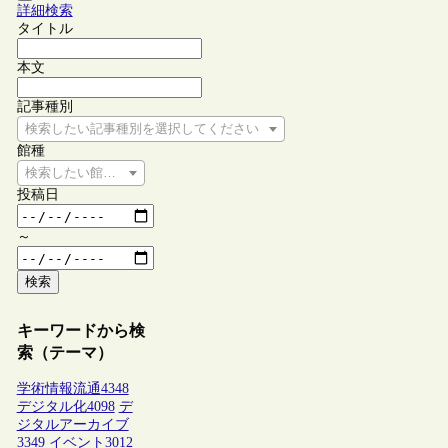
詳細検索
タイトル
本文
記事種別
検索したい記事種別を選択してください
館種
検索したい館種を選択してください
投稿日
～
検索
キーワードから検
索（テーマ）
学術情報流通
4348
デジタル化
4098
デ
ジタルアーカイブ
3349
イベント
3012