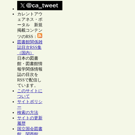
カレントアウ
ェアネス・ポ
ータル 新規
掲載コンテン
ツのRSS：
図書館関係雑
誌目次RSS集
（国内）
日本の図書
館・図書館情
報学関係情報
誌の目次を
RSSで配信し
ています。
このサイトに
ついて
サイトポリシ
ー
検索の方法
サイトの更新
履歴
国立国会図書
館 関西館