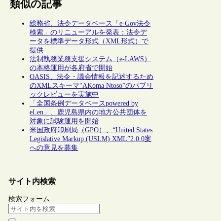
類似の記事
総務省、法令データベース「e-Gov法令
検索」のリニューアルを発表：法令デ
ータを標準データ形式（XML形式）で
提供
法制執務業務支援システム（e-LAWS）
の本格運用が各府省で開始
OASIS、法令・議会情報を記述するため
のXMLスキーマ“AKoma Ntoso”のパブリ
ックレビューを実施中
「全国条例データベースpowered by
eLen」、鹿児島県内の地方公共団体を
対象に試験運用を開始
米国政府印刷局（GPO）、“United States
Legislative Markup (USLM) XML”2.0.0案
への意見を募集
サイト内検索
検索フォーム