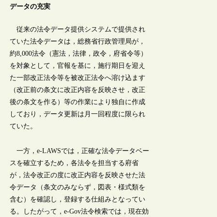
データの充実
従来の法令データ提供システムで提供され
ていた法令データは，総務省行政管理局が，
約8,000法令（憲法，法律，政令，府省令等）
を対象として，官報を基に，施行期日を迎え
た一部改正法令等を被改正法令へ溶け込ます
（改正前の条文に改正内容を反映させ，改正
後の条文を作る）等の作業により独自に作成
しており，データ更新は月一回程度に限られ
ていた。
一方，e-LAWSでは，正確な法令データベー
スを確立するため，各法令を担当する府省
が，法令改正の度に改正内容を反映させた法
令データ（条文のみならず，図表・様式類を
含む）を確認し，登録する仕組みとなってい
る。したがって，e-Gov法令検索では，現在効