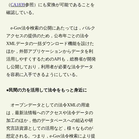
（
CA1839
参照）にも変換が可能であることを
確認している。
e-Gov法令検索の公開にあたっては，バルク
アクセスの提供のため，公布年ごとの法令
XMLデータの一括ダウンロード機能を設けた
ほか，外部アプリケーションからデータを利
活用しやすくするためのAPIも，総務省が開発
し公開しており，利用者が必要な法令データ
を容易に入手できるようにしている。
●民間の力を活用して法令をもっと身近に
オープンデータとしての法令XMLの用途
は，最新法情報へのアクセスや法令データの
加工のほか，他のデータベースへの組込や研
究言語資源としての活用など，様々なものが
想定される。つまり，e-Gov法令検索により提