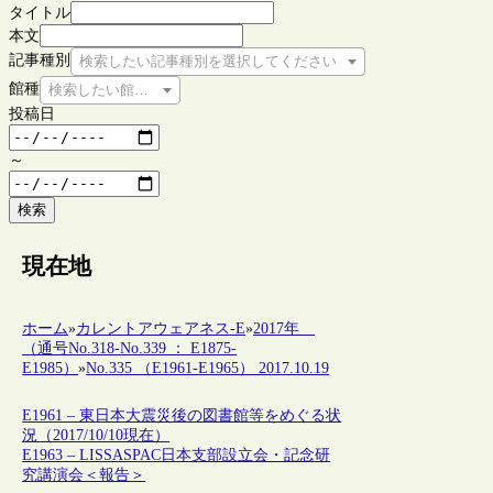
タイトル
本文
記事種別
検索したい記事種別を選択してください
館種
検索したい館種を選択してください
投稿日
～
検索
現在地
ホーム
»
カレントアウェアネス-E
»
2017年
（通号No.318-No.339 ： E1875-
E1985）
»
No.335 （E1961-E1965） 2017.10.19
E1961 – 東日本大震災後の図書館等をめぐる状
況（2017/10/10現在）
E1963 – LISSASPAC日本支部設立会・記念研
究講演会＜報告＞