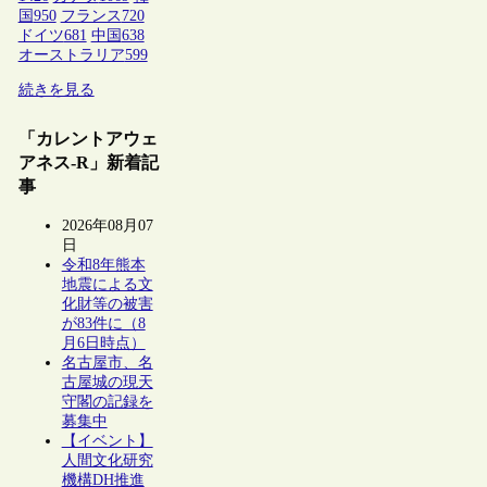
国
950
フランス
720
ドイツ
681
中国
638
オーストラリア
599
続きを見る
「カレントアウェ
アネス-R」新着記
事
2026年08月07
日
令和8年熊本
地震による文
化財等の被害
が83件に（8
月6日時点）
名古屋市、名
古屋城の現天
守閣の記録を
募集中
【イベント】
人間文化研究
機構DH推進