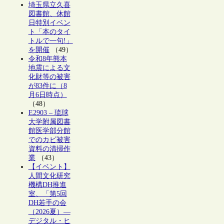
埼玉県立久喜
図書館、休館
日特別イベン
ト「本のタイ
トルで一句!」
を開催
（49）
令和8年熊本
地震による文
化財等の被害
が83件に（8
月6日時点）
（48）
E2903 – 琉球
大学附属図書
館医学部分館
でのカビ被害
資料の清掃作
業
（43）
【イベント】
人間文化研究
機構DH推進
室、「第5回
DH若手の会
（2026夏）―
デジタル・ヒ