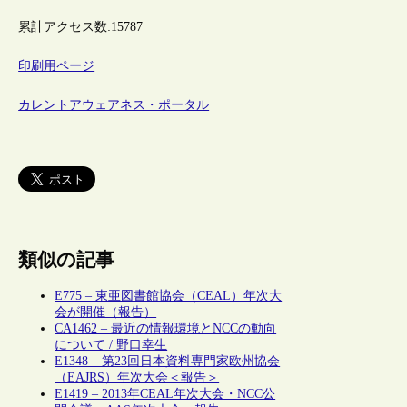
累計アクセス数:
15787
印刷用ページ
カレントアウェアネス・ポータル
類似の記事
E775 – 東亜図書館協会（CEAL）年次大
会が開催（報告）
CA1462 – 最近の情報環境とNCCの動向
について / 野口幸生
E1348 – 第23回日本資料専門家欧州協会
（EAJRS）年次大会＜報告＞
E1419 – 2013年CEAL年次大会・NCC公