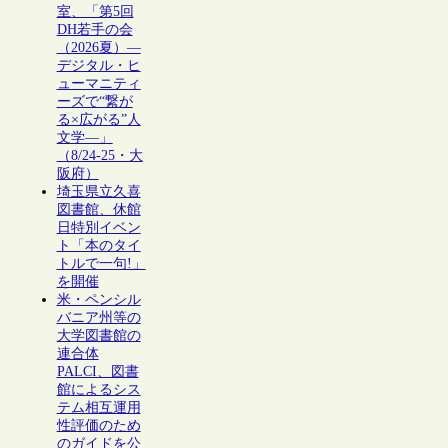
室、「第5回
DH若手の会
（2026夏）―
デジタル・ヒ
ューマニティ
ーズで“繋が
る×広がる”人
文学―」
（8/24-25・大
阪府）
埼玉県立久喜
図書館、休館
日特別イベン
ト「本のタイ
トルで一句!」
を開催
米・ペンシル
バニア州等の
大学図書館の
連合体
PALCI、図書
館によるシス
テム相互運用
性評価のため
のガイドを公