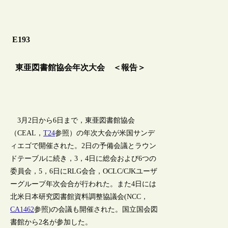
E193
東亜図書館協会年次大会 ＜報告＞
3月2日から6日まで，東亜図書館協会
（CEAL，
T24
参照）の年次大会が米国サンデ
ィエゴで開催された。2日の予備会議とラウン
ドテーブルに続き，3，4日に総会および6つの
委員会，5，6日にRLG会合，OCLC/CJKユーザ
ーグループ年次会合が行われた。また4日には
北米日本研究図書館資料調整協議会(NCC，
CA1462
参照)の会議も開催された。国立国会図
書館から2名が参加した。