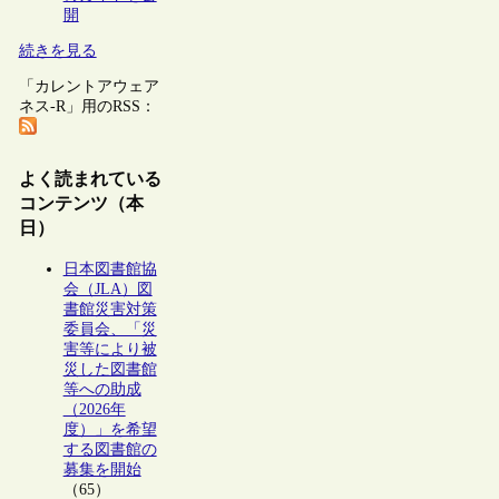
開
続きを見る
「カレントアウェア
ネス-R」用のRSS：
よく読まれている
コンテンツ（本
日）
日本図書館協
会（JLA）図
書館災害対策
委員会、「災
害等により被
災した図書館
等への助成
（2026年
度）」を希望
する図書館の
募集を開始
（65）