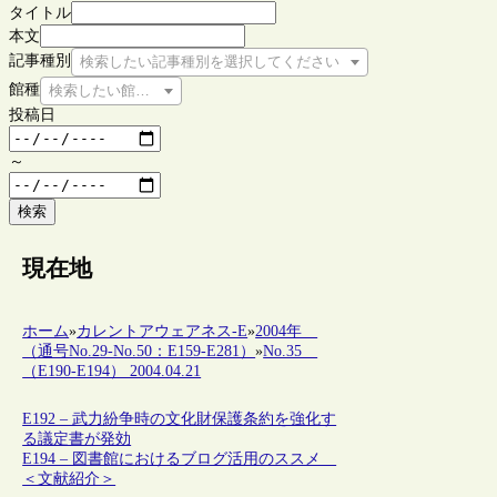
タイトル
本文
記事種別
検索したい記事種別を選択してください
館種
検索したい館種を選択してください
投稿日
～
検索
現在地
ホーム
»
カレントアウェアネス-E
»
2004年
（通号No.29-No.50：E159-E281）
»
No.35
（E190-E194） 2004.04.21
E192 – 武力紛争時の文化財保護条約を強化す
る議定書が発効
E194 – 図書館におけるブログ活用のススメ
＜文献紹介＞