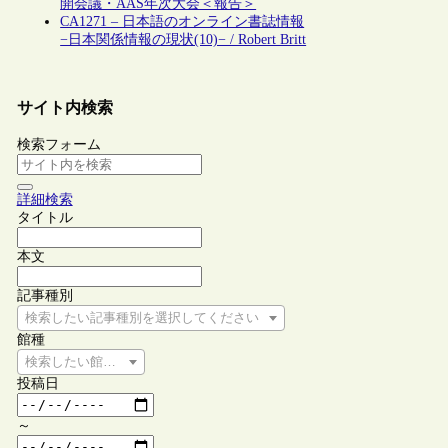
開会議・AAS年次大会＜報告＞
CA1271 – 日本語のオンライン書誌情報
−日本関係情報の現状(10)− / Robert Britt
サイト内検索
検索フォーム
詳細検索
タイトル
本文
記事種別
検索したい記事種別を選択してください
館種
検索したい館種を選択してください
投稿日
～