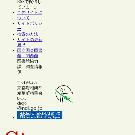
RSSで配信し
ています。
このサイトに
ついて
サイトポリシ
ー
検索の方法
サイトの更新
履歴
国立国会図書
館 関西館
図書館協力
課 調査情報
係
〒619-0287
京都府相楽郡
精華町精華台
8-1-3
chojo