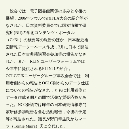
総会では，電子図書館関係の歩みと今後の
展望，2006年ソウルでのIFLA大会の紹介等が
なされた。日本資料委員会では国立情報学研
究所(NII)の学術コンテンツ・ポータル
（GeNii）の概要等の報告のほか，日本歴史地
図情報データーベース作成，2月に日本で開催
された日本古典籍講習会参加等の報告がなさ
れた。また，RLIN ユーザーフォーラムでは，
今年中に提供されるRLIN21の紹介，
OCLC/CJKユーザーグループ年次会合では，利
用者側からの報告とOCLC側からのデータ仕様
についての報告がなされ，ともに利用者側と
データ作成者側との間で活発な質疑応答があ
った。NCC会議では昨年の日本研究情報専門
家研修参加報告を含む活動報告，今後の予定
等が報告された。議長が野口幸生氏からマー
ラ（Toshie Marra）氏に交代した。