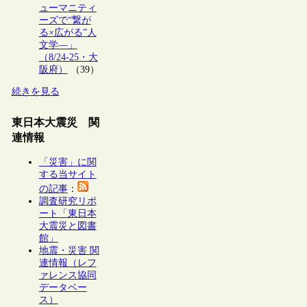
ューマニティ
ーズで“繋が
る×広がる”人
文学―」
（8/24-25・大
阪府）
（39）
続きを見る
東日本大震災 関
連情報
「災害」に関
する当サイト
の記事
：
調査研究リポ
ート「東日本
大震災と図書
館」
地震・災害 関
連情報（レフ
ァレンス協同
データベー
ス）