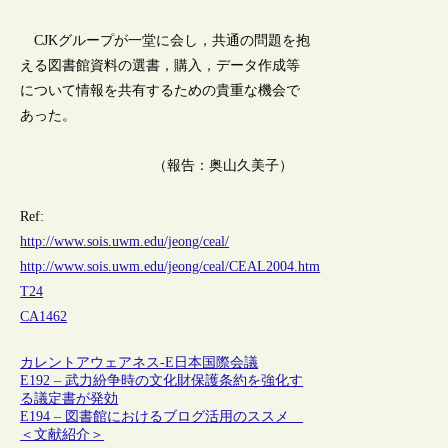
CJKグループが一堂に会し，共通の問題を抱
える図書館資料の選書，購入，データ作成等
について情報を共有するための貴重な機会で
あった。
（報告：奥山久美子）
Ref:
http://www.sois.uwm.edu/jeong/ceal/
http://www.sois.uwm.edu/jeong/ceal/CEAL2004.htm
T24
CA1462
カレントアウェアネス-E
日本
国際会議
E192 – 武力紛争時の文化財保護条約を強化す
る議定書が発効
E194 – 図書館におけるブログ活用のススメ
＜文献紹介＞