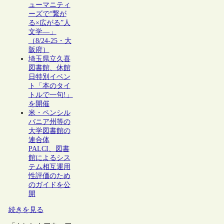
ューマニティ
ーズで“繋が
る×広がる”人
文学―」
（8/24-25・大
阪府）
埼玉県立久喜
図書館、休館
日特別イベン
ト「本のタイ
トルで一句!」
を開催
米・ペンシル
バニア州等の
大学図書館の
連合体
PALCI、図書
館によるシス
テム相互運用
性評価のため
のガイドを公
開
続きを見る