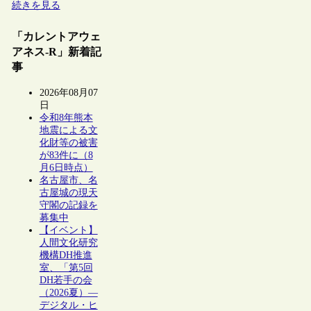
続きを見る
「カレントアウェ
アネス-R」新着記
事
2026年08月07
日
令和8年熊本
地震による文
化財等の被害
が83件に（8
月6日時点）
名古屋市、名
古屋城の現天
守閣の記録を
募集中
【イベント】
人間文化研究
機構DH推進
室、「第5回
DH若手の会
（2026夏）―
デジタル・ヒ