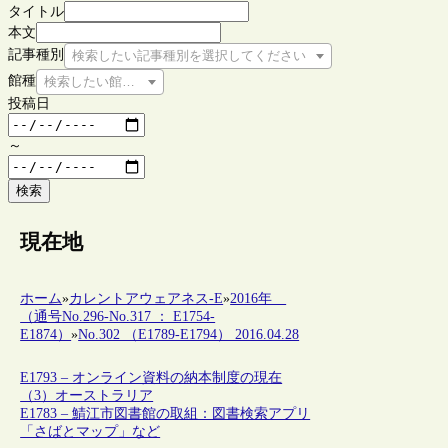
タイトル
本文
記事種別
検索したい記事種別を選択してください
館種
検索したい館種を選択してください
投稿日
～
検索
現在地
ホーム
»
カレントアウェアネス-E
»
2016年
（通号No.296-No.317 ： E1754-
E1874）
»
No.302 （E1789-E1794） 2016.04.28
E1793 – オンライン資料の納本制度の現在
（3）オーストラリア
E1783 – 鯖江市図書館の取組：図書検索アプリ
「さばとマップ」など