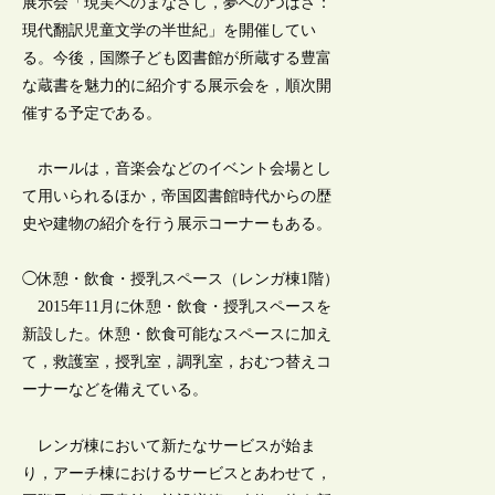
展示会「現実へのまなざし，夢へのつばさ：
現代翻訳児童文学の半世紀」を開催してい
る。今後，国際子ども図書館が所蔵する豊富
な蔵書を魅力的に紹介する展示会を，順次開
催する予定である。
ホールは，音楽会などのイベント会場とし
て用いられるほか，帝国図書館時代からの歴
史や建物の紹介を行う展示コーナーもある。
◯休憩・飲食・授乳スペース（レンガ棟1階）
2015年11月に休憩・飲食・授乳スペースを
新設した。休憩・飲食可能なスペースに加え
て，救護室，授乳室，調乳室，おむつ替えコ
ーナーなどを備えている。
レンガ棟において新たなサービスが始ま
り，アーチ棟におけるサービスとあわせて，