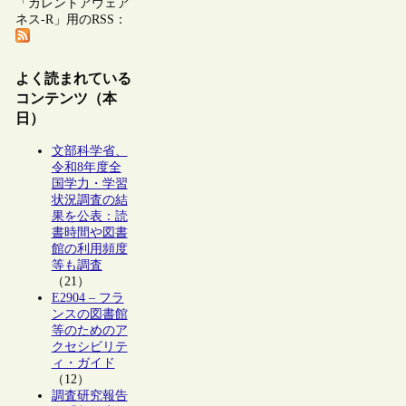
「カレントアウェア
ネス-R」用のRSS：
よく読まれている
コンテンツ（本
日）
文部科学省、
令和8年度全
国学力・学習
状況調査の結
果を公表：読
書時間や図書
館の利用頻度
等も調査
（21）
E2904 – フラ
ンスの図書館
等のためのア
クセシビリテ
ィ・ガイド
（12）
調査研究報告