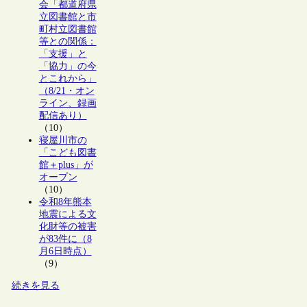
会「都道府県
立図書館と市
町村立図書館
等との関係：
「支援」と
「協力」の今
とこれから」
（8/21・オン
ライン、録画
配信あり）
（10）
寝屋川市の
「こども図書
館＋plus」が
オープン
（10）
令和8年熊本
地震による文
化財等の被害
が83件に（8
月6日時点）
（9）
続きを見る