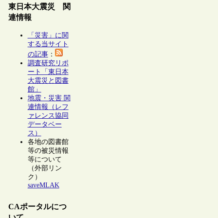
東日本大震災 関
連情報
「災害」に関
する当サイト
の記事
：
調査研究リポ
ート「東日本
大震災と図書
館」
地震・災害 関
連情報（レフ
ァレンス協同
データベー
ス）
各地の図書館
等の被災情報
等について
（外部リン
ク）
saveMLAK
CAポータルにつ
いて