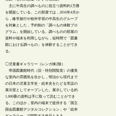
主に中高生の調べものに役立つ資料約1万冊
を開架している。この部屋では，2016年4月か
ら，修学旅行や校外学習の中高生のグループ
を対象とした，予約制の「調べもの体験プロ
グラム」を開始している。調べものの部屋の
資料や端末を利用しながら，短時間で「図書
館における調べもの」を体験することができ
る。
◯児童書ギャラリー（レンガ棟2階）
帝国図書館時代（旧・特別閲覧室）の優美
な室内の雰囲気を生かし，明治から現代まで
の日本の児童文学史・絵本史をたどる常設の
展示室としてオープンした。展示している約
1,000冊の資料は手に取って読むことができ
る。このほか，室内の端末で提供する「国立
国会図書館デジタルコレクション」や「絵本
ギャラリー」で閲覧する作品もある。