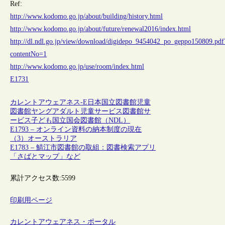
Ref:
http://www.kodomo.go.jp/about/building/history.html
http://www.kodomo.go.jp/about/future/renewal2016/index.html
http://dl.ndl.go.jp/view/download/digidepo_9454042_po_geppo150809.pdf
contentNo=1
http://www.kodomo.go.jp/use/room/index.html
E1731
カレントアウェアネス-E
日本
国立図書館
児童
図書館
ヤングアダルト
児童サービス
図書館サ
ービス
子ども
国立国会図書館（NDL）
E1793 – オンライン資料の納本制度の現在
（3）オーストラリア
E1783 – 鯖江市図書館の取組：図書検索アプリ
「さばとマップ」など
累計アクセス数:
5599
印刷用ページ
カレントアウェアネス・ポータル