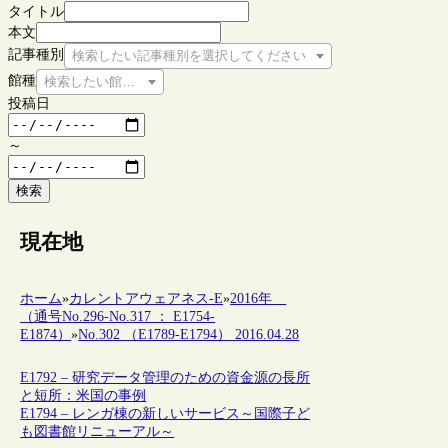
タイトル
本文
記事種別
検索したい記事種別を選択してください
館種
検索したい館種を選択してください
投稿日
～
検索
現在地
ホーム
»
カレントアウェアネス-E
»
2016年
（通号No.296-No.317 ： E1754-
E1874）
»
No.302 （E1789-E1794） 2016.04.28
E1792 – 研究データ管理のための資金源の長所
と短所：米国の事例
E1794 – レンガ棟の新しいサービス～国際子ど
も図書館リニューアル～