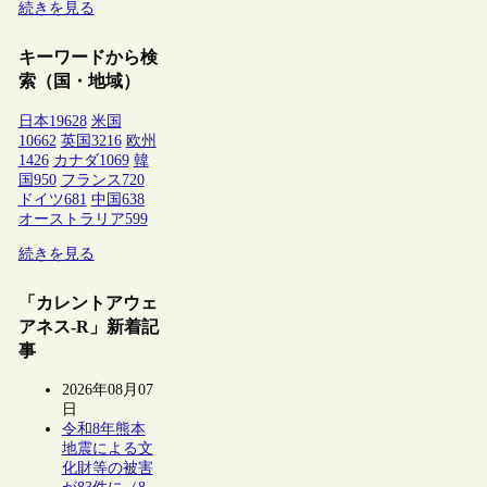
続きを見る
キーワードから検
索（国・地域）
日本
19628
米国
10662
英国
3216
欧州
1426
カナダ
1069
韓
国
950
フランス
720
ドイツ
681
中国
638
オーストラリア
599
続きを見る
「カレントアウェ
アネス-R」新着記
事
2026年08月07
日
令和8年熊本
地震による文
化財等の被害