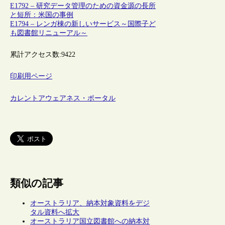
E1792 – 研究データ管理のための資金源の長所
と短所：米国の事例
E1794 – レンガ棟の新しいサービス～国際子ど
も図書館リニューアル～
累計アクセス数:
9422
印刷用ページ
カレントアウェアネス・ポータル
類似の記事
オーストラリア、納本対象資料をデジ
タル資料へ拡大
オーストラリア国立図書館への納本対