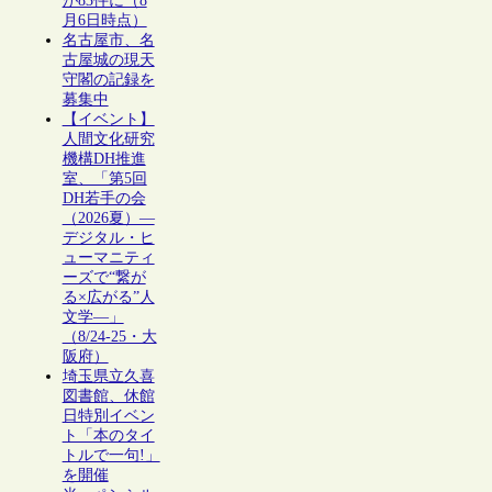
が83件に（8
月6日時点）
名古屋市、名
古屋城の現天
守閣の記録を
募集中
【イベント】
人間文化研究
機構DH推進
室、「第5回
DH若手の会
（2026夏）―
デジタル・ヒ
ューマニティ
ーズで“繋が
る×広がる”人
文学―」
（8/24-25・大
阪府）
埼玉県立久喜
図書館、休館
日特別イベン
ト「本のタイ
トルで一句!」
を開催