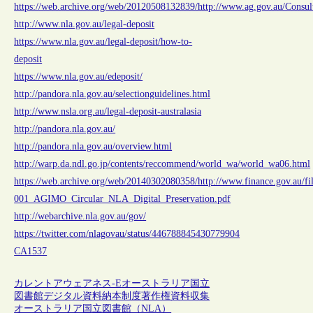
https://web.archive.org/web/20120508132839/http://www.ag.gov.au/C
http://www.nla.gov.au/legal-deposit
https://www.nla.gov.au/legal-deposit/how-to-
deposit
https://www.nla.gov.au/edeposit/
http://pandora.nla.gov.au/selectionguidelines.html
http://www.nsla.org.au/legal-deposit-australasia
http://pandora.nla.gov.au/
http://pandora.nla.gov.au/overview.html
http://warp.da.ndl.go.jp/contents/reccommend/world_wa/world_wa06.html
https://web.archive.org/web/20140302080358/http://www.finance.gov.au/fi
001_AGIMO_Circular_NLA_Digital_Preservation.pdf
http://webarchive.nla.gov.au/gov/
https://twitter.com/nlagovau/status/446788845430779904
CA1537
カレントアウェアネス-E
オーストラリア
国立
図書館
デジタル資料
納本制度
著作権
資料収集
オーストラリア国立図書館（NLA）