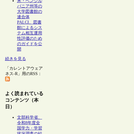
米・ペンシル
バニア州等の
大学図書館の
連合体
PALCI、図書
館によるシス
テム相互運用
性評価のため
のガイドを公
開
続きを見る
「カレントアウェア
ネス-R」用のRSS：
よく読まれている
コンテンツ（本
日）
文部科学省、
令和8年度全
国学力・学習
状況調査の結