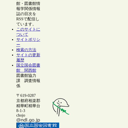
館・図書館情
報学関係情報
誌の目次を
RSSで配信し
ています。
このサイトに
ついて
サイトポリシ
ー
検索の方法
サイトの更新
履歴
国立国会図書
館 関西館
図書館協力
課 調査情報
係
〒619-0287
京都府相楽郡
精華町精華台
8-1-3
chojo