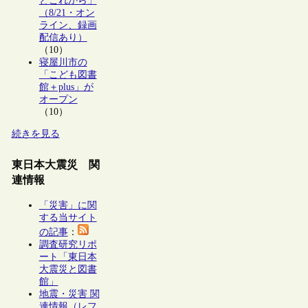
とこれから」
（8/21・オン
ライン、録画
配信あり）
（10）
寝屋川市の
「こども図書
館＋plus」が
オープン
（10）
続きを見る
東日本大震災 関
連情報
「災害」に関
する当サイト
の記事
：
調査研究リポ
ート「東日本
大震災と図書
館」
地震・災害 関
連情報（レフ