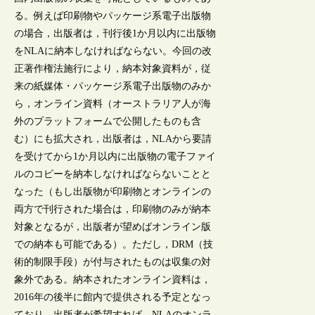
る。例えば印刷物やパッケージ系電子出版物
の場合，出版者は，刊行後1か月以内に出版物
をNLAに納本しなければならない。今回の改
正著作権法施行により，納本対象資料が，従
来の紙媒体・パッケージ系電子出版物のみか
ら，オンライン資料（オーストラリア人が海
外のプラットフォームで公開したものも含
む）にも拡大され，出版者は，NLAから要請
を受けてから1か月以内に出版物の電子ファイ
ルのコピーを納本しなければならないことと
なった（もし出版物が印刷物とオンラインの
両方で刊行された場合は，印刷物のみが納本
対象となるが，出版者が望めばオンライン版
での納本も可能である）。ただし，DRM（技
術的制限手段）が付与されたものは収集の対
象外である。納本されたオンライン資料は，
2016年の後半に館内で提供される予定となっ
ており，出版者が希望すれば，NLAのオンラ