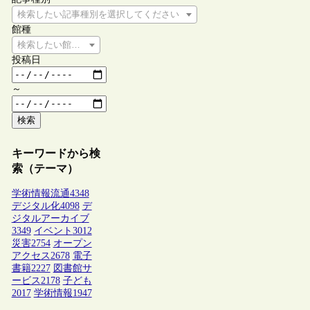
検索したい記事種別を選択してください
館種
検索したい館種を選択してください
投稿日
～
検索
キーワードから検
索（テーマ）
学術情報流通
4348
デジタル化
4098
デ
ジタルアーカイブ
3349
イベント
3012
災害
2754
オープン
アクセス
2678
電子
書籍
2227
図書館サ
ービス
2178
子ども
2017
学術情報
1947