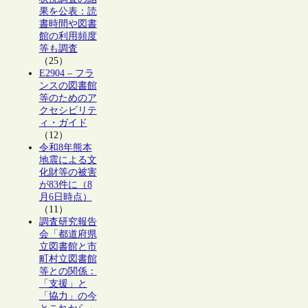
果を公表：読
書時間や図書
館の利用頻度
等も調査
（25）
E2904 – フラ
ンスの図書館
等のためのア
クセシビリテ
ィ・ガイド
（12）
令和8年熊本
地震による文
化財等の被害
が83件に（8
月6日時点）
（11）
調査研究報告
会「都道府県
立図書館と市
町村立図書館
等との関係：
「支援」と
「協力」の今