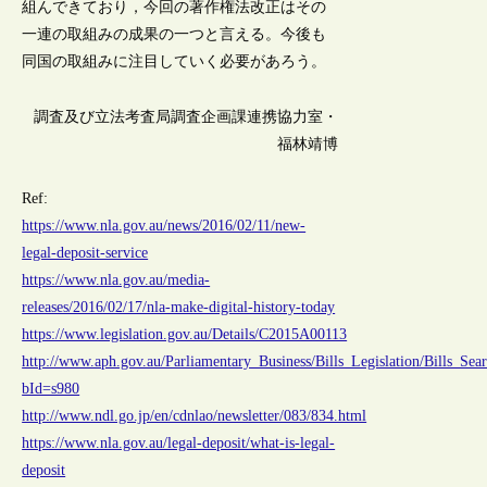
組んできており，今回の著作権法改正はその
一連の取組みの成果の一つと言える。今後も
同国の取組みに注目していく必要があろう。
調査及び立法考査局調査企画課連携協力室・
福林靖博
Ref:
https://www.nla.gov.au/news/2016/02/11/new-
legal-deposit-service
https://www.nla.gov.au/media-
releases/2016/02/17/nla-make-digital-history-today
https://www.legislation.gov.au/Details/C2015A00113
http://www.aph.gov.au/Parliamentary_Business/Bills_Legislation/Bills_Sear
bId=s980
http://www.ndl.go.jp/en/cdnlao/newsletter/083/834.html
https://www.nla.gov.au/legal-deposit/what-is-legal-
deposit