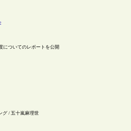
e
制度についてのレポートを公開
グ / 五十嵐麻理世