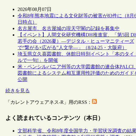
2026年08月07日
令和8年熊本地震による文化財等の被害が83件に（8月
日時点）
名古屋市、名古屋城の現天守閣の記録を募集中
【イベント】人間文化研究機構DH推進室、「第5回 D
若手の会（2026夏）―デジタル・ヒューマニティーズ
で“繋がる×広がる”人文学―」（8/24-25・大阪府）
埼玉県立久喜図書館、休館日特別イベント「本のタイ
ルで一句!」を開催
米・ペンシルバニア州等の大学図書館の連合体PALCI
図書館によるシステム相互運用性評価のためのガイド
公開
続きを見る
「カレントアウェアネス-R」用のRSS：
よく読まれているコンテンツ（本日）
文部科学省、令和8年度全国学力・学習状況調査の結