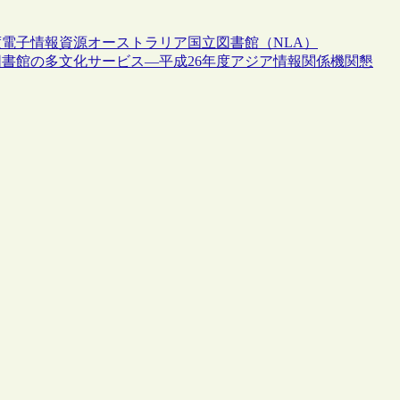
度
電子情報資源
オーストラリア国立図書館（NLA）
書館の多文化サービス―平成26年度アジア情報関係機関懇