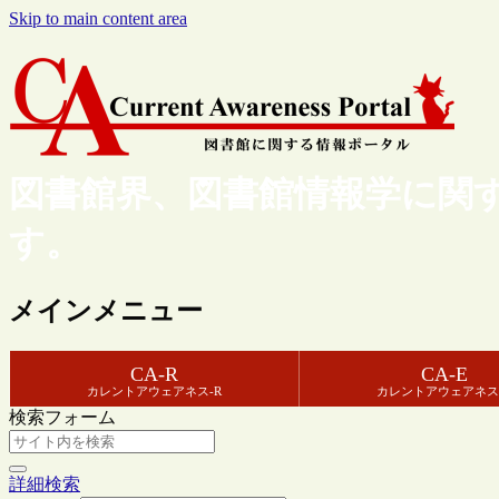
Skip to main content area
図書館界、図書館情報学に関
す。
メインメニュー
CA-R
CA-E
カレントアウェアネス-R
カレントアウェアネス
検索フォーム
詳細検索