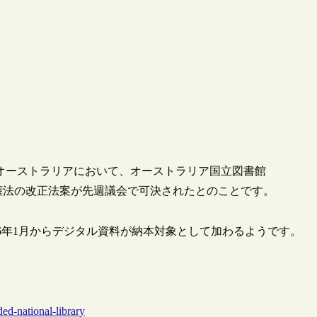
（ALCC）によると、オーストラリアにおいて、オーストラリア国立図書館
権法の改正法案が先週議会で可決されたとのことです。
16年1月からデジタル資料が納本対象として加わるようです。
ded-national-library