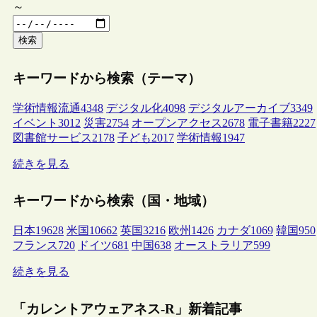
～
検索
キーワードから検索（テーマ）
学術情報流通
4348
デジタル化
4098
デジタルアーカイブ
3349
イベント
3012
災害
2754
オープンアクセス
2678
電子書籍
2227
図書館サービス
2178
子ども
2017
学術情報
1947
続きを見る
キーワードから検索（国・地域）
日本
19628
米国
10662
英国
3216
欧州
1426
カナダ
1069
韓国
950
フランス
720
ドイツ
681
中国
638
オーストラリア
599
続きを見る
「カレントアウェアネス-R」新着記事