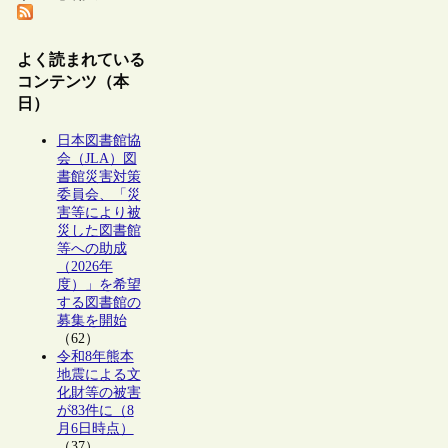
よく読まれている
コンテンツ（本
日）
日本図書館協
会（JLA）図
書館災害対策
委員会、「災
害等により被
災した図書館
等への助成
（2026年
度）」を希望
する図書館の
募集を開始
（62）
令和8年熊本
地震による文
化財等の被害
が83件に（8
月6日時点）
（37）