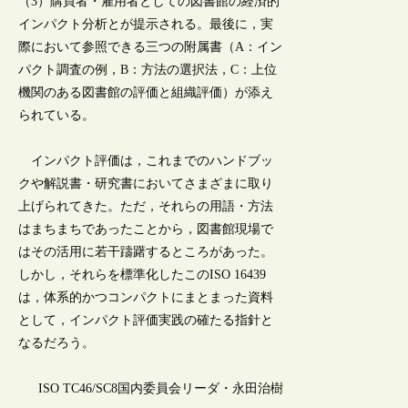
（3）購買者・雇用者としての図書館の経済的
インパクト分析とが提示される。最後に，実
際において参照できる三つの附属書（A：イン
パクト調査の例，B：方法の選択法，C：上位
機関のある図書館の評価と組織評価）が添え
られている。
インパクト評価は，これまでのハンドブッ
クや解説書・研究書においてさまざまに取り
上げられてきた。ただ，それらの用語・方法
はまちまちであったことから，図書館現場で
はその活用に若干躊躇するところがあった。
しかし，それらを標準化したこのISO 16439
は，体系的かつコンパクトにまとまった資料
として，インパクト評価実践の確たる指針と
なるだろう。
ISO TC46/SC8国内委員会リーダ・永田治樹