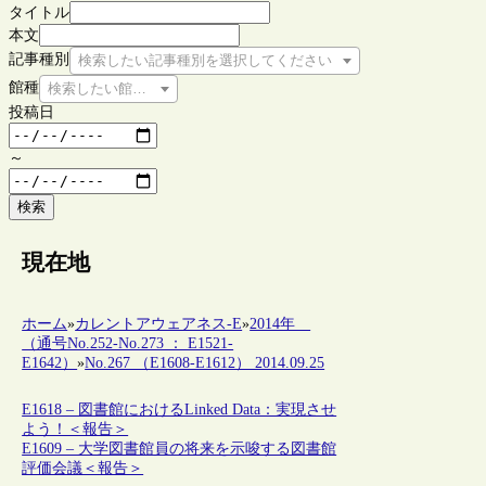
タイトル
本文
記事種別
検索したい記事種別を選択してください
館種
検索したい館種を選択してください
投稿日
～
検索
現在地
ホーム
»
カレントアウェアネス-E
»
2014年
（通号No.252-No.273 ： E1521-
E1642）
»
No.267 （E1608-E1612） 2014.09.25
E1618 – 図書館におけるLinked Data：実現させ
よう！＜報告＞
E1609 – 大学図書館員の将来を示唆する図書館
評価会議＜報告＞