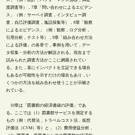
度調査等），7章「問い合わせによるエビデン
ス」（例：サーベイ調査，インタビュー調
査，自己評価調査，逸話採集等），8章「観察
によるエビデンス」（例：観察，ログ分析，
引用分析，テスト等），9章「組み合わせ方法
による評価」の各章で，事例を用いて，デー
タ収集・分析の方法が解説される。現在まで
試みられた調査方法がここに網羅されてい
る。また，直にインパクトを立証できる場合
もあるが可能性を示すだけの場合もあり，い
くつかの方法を組み合わせ使うことが示唆さ
れている。
10章は「図書館の経済価値の評価」であ
る。ここでは（1）図書館サービスを測定する
もの（例：代替法，トラベルコスト法，仮想
評価法（CVM）等）と，（2）費用便益分析，