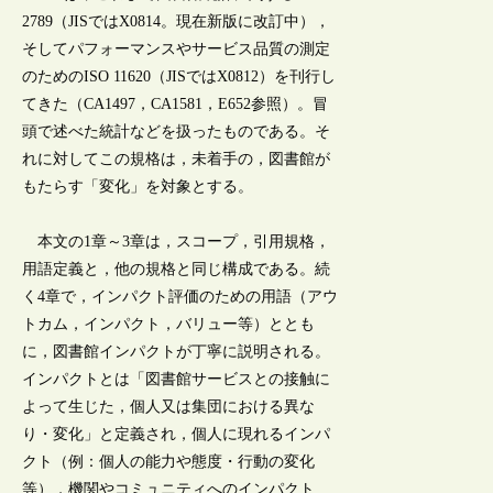
2789（JISではX0814。現在新版に改訂中），
そしてパフォーマンスやサービス品質の測定
のためのISO 11620（JISではX0812）を刊行し
てきた（CA1497，CA1581，E652参照）。冒
頭で述べた統計などを扱ったものである。そ
れに対してこの規格は，未着手の，図書館が
もたらす「変化」を対象とする。
本文の1章～3章は，スコープ，引用規格，
用語定義と，他の規格と同じ構成である。続
く4章で，インパクト評価のための用語（アウ
トカム，インパクト，バリュー等）ととも
に，図書館インパクトが丁寧に説明される。
インパクトとは「図書館サービスとの接触に
よって生じた，個人又は集団における異な
り・変化」と定義され，個人に現れるインパ
クト（例：個人の能力や態度・行動の変化
等），機関やコミュニティへのインパクト