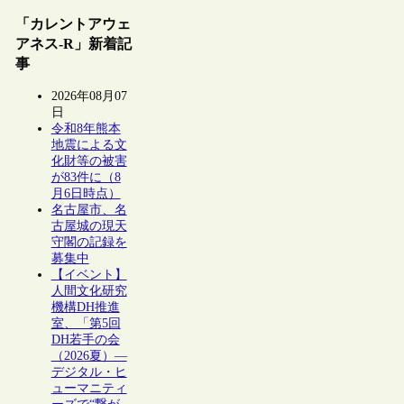
「カレントアウェ
アネス-R」新着記
事
2026年08月07
日
令和8年熊本
地震による文
化財等の被害
が83件に（8
月6日時点）
名古屋市、名
古屋城の現天
守閣の記録を
募集中
【イベント】
人間文化研究
機構DH推進
室、「第5回
DH若手の会
（2026夏）―
デジタル・ヒ
ューマニティ