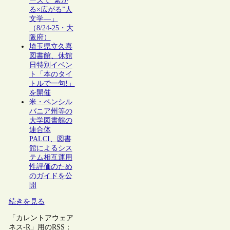
ーズで“繋が
る×広がる”人
文学―」
（8/24-25・大
阪府）
埼玉県立久喜
図書館、休館
日特別イベン
ト「本のタイ
トルで一句!」
を開催
米・ペンシル
バニア州等の
大学図書館の
連合体
PALCI、図書
館によるシス
テム相互運用
性評価のため
のガイドを公
開
続きを見る
「カレントアウェア
ネス-R」用のRSS：