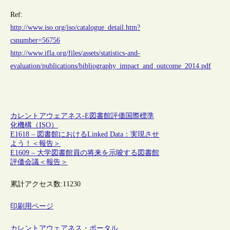
Ref:
http://www.iso.org/iso/catalogue_detail.htm?
csnumber=56756
http://www.ifla.org/files/assets/statistics-and-
evaluation/publications/bibliography_impact_and_outcome_2014.pdf
カレントアウェアネス-E
図書館評価
国際標準
化機構（ISO）
E1618 – 図書館におけるLinked Data：実現させ
よう！＜報告＞
E1609 – 大学図書館員の将来を示唆する図書館
評価会議＜報告＞
累計アクセス数:
11230
印刷用ページ
カレントアウェアネス・ポータル