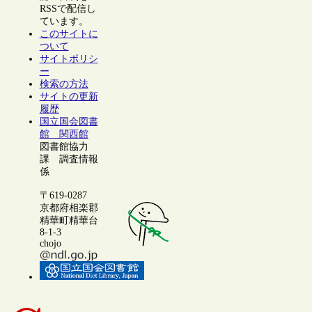
RSSで配信し
ています。
このサイトに
ついて
サイトポリシ
ー
検索の方法
サイトの更新
履歴
国立国会図書
館 関西館
図書館協力
課 調査情報
係
〒619-0287
京都府相楽郡
精華町精華台
8-1-3
chojo