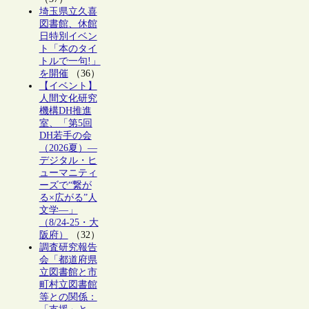
埼玉県立久喜
図書館、休館
日特別イベン
ト「本のタイ
トルで一句!」
を開催
（36）
【イベント】
人間文化研究
機構DH推進
室、「第5回
DH若手の会
（2026夏）―
デジタル・ヒ
ューマニティ
ーズで“繋が
る×広がる”人
文学―」
（8/24-25・大
阪府）
（32）
調査研究報告
会「都道府県
立図書館と市
町村立図書館
等との関係：