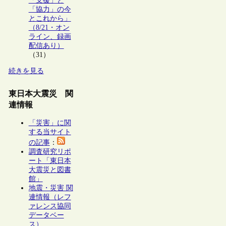
「支援」と
「協力」の今
とこれから」
（8/21・オン
ライン、録画
配信あり）
（31）
続きを見る
東日本大震災 関
連情報
「災害」に関
する当サイト
の記事
：
調査研究リポ
ート「東日本
大震災と図書
館」
地震・災害 関
連情報（レフ
ァレンス協同
データベー
ス）