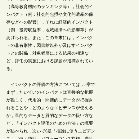
（高等教育機関のランキング等），社会的イ
ンパクト（例：社会的包摂や文化的遺産の保
存などへの影響），それに経済的インパクト
（例：投資収益率，地域経済への影響等）が
あげられる。また，この章末には，インパク
トの非有形性，図書館以外が及ぼすインパク
トとの関係，対象者層による結果の相違な
ど，評価の実施における課題が指摘されてい
る。
インパクトの評価の方法については，5章で
まず，たいていのインパクトは直接的な把握
が難しく，代用的・間接的にデータが把握さ
れることや，どのようなエビデンスが使える
か，量的なデータと質的なデータの扱い方な
ど，「インパクト評価のための方法」の概要
が述べられ，次いで6章「推論に使うエビデン
ス」（例：統計，パフォーマンス指標，満足