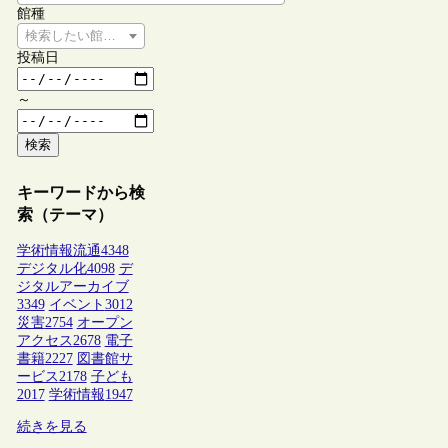
館種
検索したい館種を選択してください
投稿日
～
検索
キーワードから検
索（テーマ）
学術情報流通
4348
デジタル化
4098
デ
ジタルアーカイブ
3349
イベント
3012
災害
2754
オープン
アクセス
2678
電子
書籍
2227
図書館サ
ービス
2178
子ども
2017
学術情報
1947
続きを見る