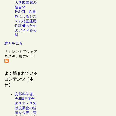
大学図書館の
連合体
PALCI、図書
館によるシス
テム相互運用
性評価のため
のガイドを公
開
続きを見る
「カレントアウェア
ネス-R」用のRSS：
よく読まれている
コンテンツ（本
日）
文部科学省、
令和8年度全
国学力・学習
状況調査の結
果を公表：読