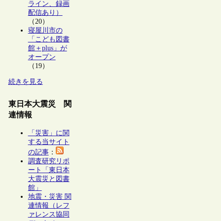
ライン、録画
配信あり）
（20）
寝屋川市の
「こども図書
館＋plus」が
オープン
（19）
続きを見る
東日本大震災 関
連情報
「災害」に関
する当サイト
の記事
：
調査研究リポ
ート「東日本
大震災と図書
館」
地震・災害 関
連情報（レフ
ァレンス協同