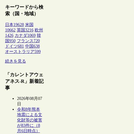
キーワードから検
索（国・地域）
日本
19628
米国
10662
英国
3216
欧州
1426
カナダ
1069
韓
国
950
フランス
720
ドイツ
681
中国
638
オーストラリア
599
続きを見る
「カレントアウェ
アネス-R」新着記
事
2026年08月07
日
令和8年熊本
地震による文
化財等の被害
が83件に（8
月6日時点）