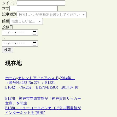
タイトル
本文
記事種別
検索したい記事種別を選択してください
館種
検索したい館種を選択してください
投稿日
～
検索
現在地
ホーム
»
カレントアウェアネス-E
»
2014年
（通号No.252-No.273 ： E1521-
E1642）
»
No.262 （E1578-E1583） 2014.07.10
E1578 – 神戸市立図書館が「神戸賀川サッカー
文庫」を開設
E1580 – ニューヨークとシカゴで公共図書館が
インターネットを“貸出”