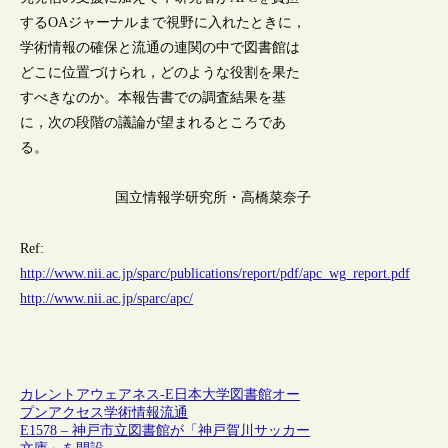
するOAジャーナルまで視野に入れたときに，
学術情報の確保と流通の連関の中で図書館は
どこに位置づけられ，どのような役割を果た
すべきなのか。本報告書での調査結果を基
に，次の段階の議論が望まれるところであ
る。
国立情報学研究所・高橋菜奈子
Ref:
http://www.nii.ac.jp/sparc/publications/report/pdf/apc_wg_report.pdf
http://www.nii.ac.jp/sparc/apc/
カレントアウェアネス-E
日本
大学図書館
オー
プンアクセス
学術情報流通
E1578 – 神戸市立図書館が「神戸賀川サッカー