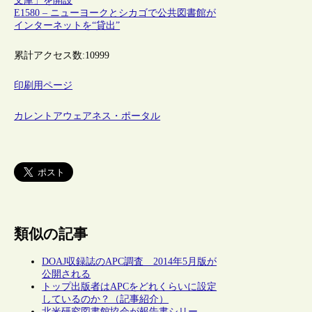
文庫」を開設
E1580 – ニューヨークとシカゴで公共図書館が
インターネットを“貸出”
累計アクセス数:
10999
印刷用ページ
カレントアウェアネス・ポータル
類似の記事
DOAJ収録誌のAPC調査 2014年5月版が
公開される
トップ出版者はAPCをどれくらいに設定
しているのか？（記事紹介）
北米研究図書館協会が報告書シリー