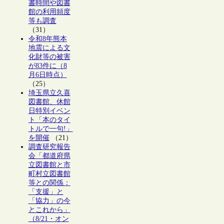
書時間や図書
館の利用頻度
等も調査
（31）
令和8年熊本
地震による文
化財等の被害
が83件に（8
月6日時点）
（25）
埼玉県立久喜
図書館、休館
日特別イベン
ト「本のタイ
トルで一句!」
を開催
（21）
調査研究報告
会「都道府県
立図書館と市
町村立図書館
等との関係：
「支援」と
「協力」の今
とこれから」
（8/21・オン