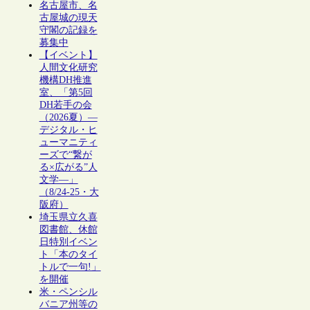
名古屋市、名
古屋城の現天
守閣の記録を
募集中
【イベント】
人間文化研究
機構DH推進
室、「第5回
DH若手の会
（2026夏）―
デジタル・ヒ
ューマニティ
ーズで“繋が
る×広がる”人
文学―」
（8/24-25・大
阪府）
埼玉県立久喜
図書館、休館
日特別イベン
ト「本のタイ
トルで一句!」
を開催
米・ペンシル
バニア州等の