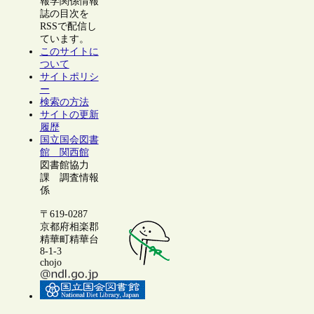
報学関係情報
誌の目次を
RSSで配信し
ています。
このサイトに
ついて
サイトポリシ
ー
検索の方法
サイトの更新
履歴
国立国会図書
館 関西館
図書館協力
課 調査情報
係
〒619-0287
京都府相楽郡
精華町精華台
8-1-3
chojo