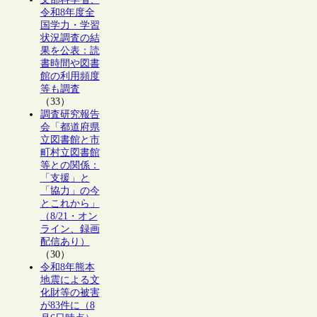
令和8年度全
国学力・学習
状況調査の結
果を公表：読
書時間や図書
館の利用頻度
等も調査
（33）
調査研究報告
会「都道府県
立図書館と市
町村立図書館
等との関係：
「支援」と
「協力」の今
とこれから」
（8/21・オン
ライン、録画
配信あり）
（30）
令和8年熊本
地震による文
化財等の被害
が83件に（8