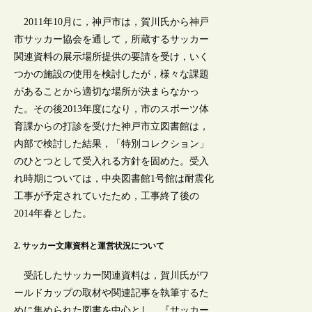
2011年10月に，神戸市は，賀川氏から神戸
市サッカー協会を通して，所蔵するサッカー
関連資料の展示場所提供の要請を受け，いく
つかの施設の使用を検討したが，様々な課題
があることから適切な場所が決まらなかっ
た。その後2013年度になり，市のスポーツ体
育課からの打診を受けた神戸市立図書館は，
内部で検討した結果，「特別コレクション」
のひとつとして受入れる方針を固めた。受入
れ時期については，中央図書館1号館は耐震化
工事が予定されていたため，工事終了後の
2014年春とした。
2. サッカー文庫資料と運営状況について
受託したサッカー関連資料は，賀川氏がワ
ールドカップの取材や関連記事を執筆するた
めに集められた図書を中心とし，『サッカー