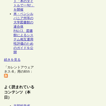
ト「本のタイ
トルで一句!」
を開催
米・ペンシル
バニア州等の
大学図書館の
連合体
PALCI、図書
館によるシス
テム相互運用
性評価のため
のガイドを公
開
続きを見る
「カレントアウェア
ネス-R」用のRSS：
よく読まれている
コンテンツ（本
日）
文部科学省、