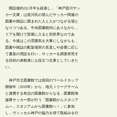
開設後約2か月半を経過し，「神戸賀川サッ
カー文庫」は賀川氏の望んだサッカー関連の
図書や雑誌に囲まれた人と人がつながる場と
なりつつある。中央図書館内にありながら，
ドアを開けて部屋に入ると別世界なのであ
る。今後はこの雰囲気を大事にしながらも，
図書や雑誌の配架場所の見直しや必要に応じ
て書架の増設を行い，サッカーを調査研究す
る目的の来館者にも役立つ文庫としていきた
い。
神戸市立図書館では前回のワールドカップ
開催年（2010年）から，地元Ｊリーグチーム
と連携する有志の図書館からなる，図書館海
援隊サッカー部が行う「図書館からスタジア
ムへ，スタジアムから図書館へ！」に参加
し，ヴィッセル神戸の協力を得て取組みを行