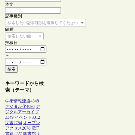
本文
記事種別
検索したい記事種別を選択してください
館種
検索したい館種を選択してください
投稿日
～
検索
キーワードから検
索（テーマ）
学術情報流通
4348
デジタル化
4098
デ
ジタルアーカイブ
3349
イベント
3012
災害
2754
オープン
アクセス
2678
電子
書籍
2227
図書館サ