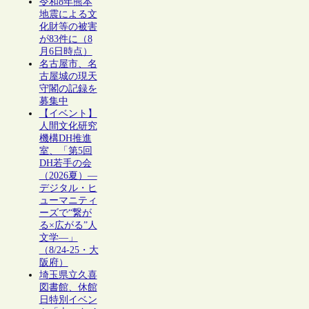
令和8年熊本
地震による文
化財等の被害
が83件に（8
月6日時点）
名古屋市、名
古屋城の現天
守閣の記録を
募集中
【イベント】
人間文化研究
機構DH推進
室、「第5回
DH若手の会
（2026夏）―
デジタル・ヒ
ューマニティ
ーズで“繋が
る×広がる”人
文学―」
（8/24-25・大
阪府）
埼玉県立久喜
図書館、休館
日特別イベン