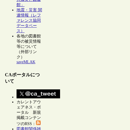
館」
地震・災害 関
連情報（レフ
ァレンス協同
データベー
ス）
各地の図書館
等の被災情報
等について
（外部リン
ク）
saveMLAK
CAポータルにつ
いて
カレントアウ
ェアネス・ポ
ータル 新規
掲載コンテン
ツのRSS：
図書館関係雑