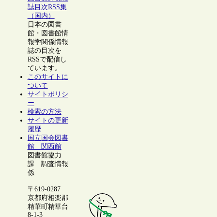
誌目次RSS集
（国内）
日本の図書
館・図書館情
報学関係情報
誌の目次を
RSSで配信し
ています。
このサイトに
ついて
サイトポリシ
ー
検索の方法
サイトの更新
履歴
国立国会図書
館 関西館
図書館協力
課 調査情報
係
〒619-0287
京都府相楽郡
精華町精華台
8-1-3