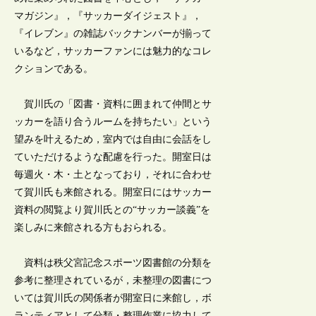
マガジン』，『サッカーダイジェスト』，
『イレブン』の雑誌バックナンバーが揃って
いるなど，サッカーファンには魅力的なコレ
クションである。
賀川氏の「図書・資料に囲まれて仲間とサ
ッカーを語り合うルームを持ちたい」という
望みを叶えるため，室内では自由に会話をし
ていただけるような配慮を行った。開室日は
毎週火・木・土となっており，それに合わせ
て賀川氏も来館される。開室日にはサッカー
資料の閲覧より賀川氏との“サッカー談義”を
楽しみに来館される方もおられる。
資料は秩父宮記念スポーツ図書館の分類を
参考に整理されているが，未整理の図書につ
いては賀川氏の関係者が開室日に来館し，ボ
ランティアとして分類・整理作業に協力して