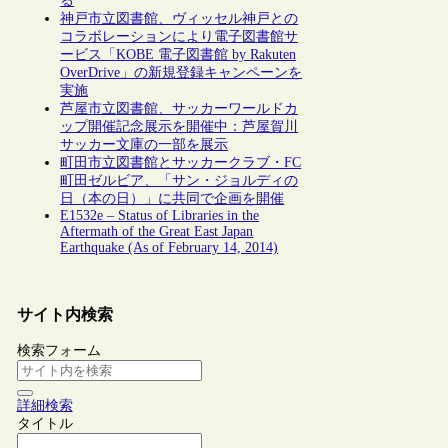
る
神戸市立図書館、ヴィッセル神戸との
コラボレーションにより電子図書館サ
ービス「KOBE 電子図書館 by Rakuten
OverDrive」の新規登録キャンペーンを
実施
芦屋市立図書館、サッカーワールドカ
ップ開催記念展示を開催中：芦屋賀川
サッカー文庫の一部を展示
町田市立図書館とサッカークラブ・FC
町田ゼルビア、「サン・ジョルディの
日（本の日）」に共同で企画を開催
E1532e – Status of Libraries in the
Aftermath of the Great East Japan
Earthquake (As of February 14, 2014)
サイト内検索
検索フォーム
詳細検索
タイトル