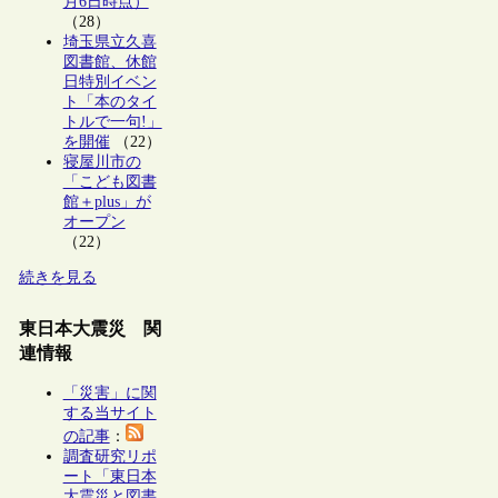
月6日時点）
（28）
埼玉県立久喜
図書館、休館
日特別イベン
ト「本のタイ
トルで一句!」
を開催
（22）
寝屋川市の
「こども図書
館＋plus」が
オープン
（22）
続きを見る
東日本大震災 関
連情報
「災害」に関
する当サイト
の記事
：
調査研究リポ
ート「東日本
大震災と図書