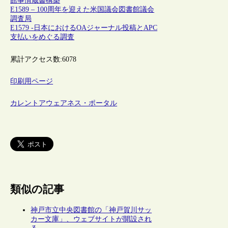
館事情
蔵書構築
E1589 – 100周年を迎えた米国議会図書館議会
調査局
E1579 -日本におけるOAジャーナル投稿とAPC
支払いをめぐる調査
累計アクセス数:
6078
印刷用ページ
カレントアウェアネス・ポータル
類似の記事
神戸市立中央図書館の「神戸賀川サッ
カー文庫」、ウェブサイトが開設され