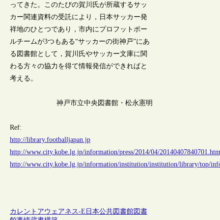
ってきた。このたびの賀川氏が所蔵するサッ
カー関連資料の受託により，日本サッカー発
祥地のひとつであり，市内にプロフットボー
ルチームが3つもある“サッカーの街神戸”にあ
る図書館として，賀川氏やサッカー文庫に関
わる方々の協力を得て情報発信ができればと
考える。
神戸市立中央図書館・松永憲明
Ref:
http://library.footballjapan.jp
http://www.city.kobe.lg.jp/information/press/2014/04/20140407840701.htm
http://www.city.kobe.lg.jp/information/institution/institution/library/top/
カレントアウェアネス-E
日本
公共図書館
図書