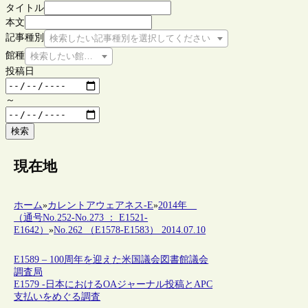
タイトル
本文
記事種別
検索したい記事種別を選択してください
館種
検索したい館種を選択してください
投稿日
～
検索
現在地
ホーム
»
カレントアウェアネス-E
»
2014年
（通号No.252-No.273 ： E1521-
E1642）
»
No.262 （E1578-E1583） 2014.07.10
E1589 – 100周年を迎えた米国議会図書館議会
調査局
E1579 -日本におけるOAジャーナル投稿とAPC
支払いをめぐる調査