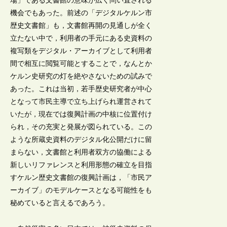
場」である文書館の意味が広く問い直される
機会でもあった。前述の「デジタルケルン市
歴史文書館」も，文書館再開の見通しが全く
立たない中で，利用者の手元にある史資料の
複写類をデジタル・アーカイブとして利用者
間で相互に閲覧可能とすることで，なんとか
ケルン史研究の灯を絶やさないための試みで
あった。これは当初，若手歴史研究者が中心
となって市民主導で立ち上げられ運営されて
いたが，現在では復興計画の中核に位置付け
られ，その充実と発展が図られている。この
ような所蔵史資料のデジタル化公開だけに留
まらない，文書館と利用者双方の協働による
新しいリファレンスと利用形態の確立を目指
すケルン歴史文書館の復興計画は，「市民ア
ーカイブ」のモデルケースとなる可能性をも
秘めていると言えるであろう。