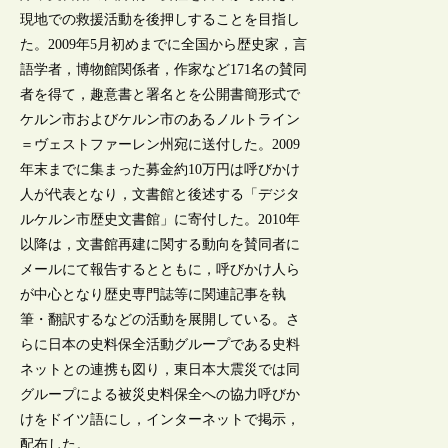
現地での救援活動を後押しすることを目指し
た。2009年5月初めまでに全国から歴史家，言
語学者，博物館関係者，作家など171名の賛同
者を得て，趣意書と署名とを公開書簡形式で
ケルン市およびケルン市のあるノルトライン
＝ヴェストファーレン州宛に送付した。2009
年末までに集まった募金約10万円は呼びかけ
人が代表となり，文書館と後述する「デジタ
ルケルン市歴史文書館」に寄付した。2010年
以降は，文書館再建に関する動向を賛同者に
メールにて報告するとともに，呼びかけ人ら
が中心となり歴史専門誌等に関連記事を執
筆・翻訳するなどの活動を展開している。さ
らに日本の史料保全活動グループである史料
ネットとの連携も図り，東日本大震災では同
グループによる被災史料保全への協力呼びか
けをドイツ語にし，インターネットで掲示，
配布した。