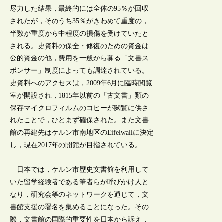
尽力した結果，最終的には全体の95％が回収
されたが，そのうち35％がきわめて重度の，
半数が重度から中程度の損傷を受けていたと
される。史資料の保全・修復のための資金は
公的資金の他，費用を一般から募る「文書ス
ポンサー」制度によっても調達されている。
史資料へのアクセスは，2009年6月に臨時閲覧
室が開設され，1815年以前の「古文書」類の
保存マイクロフィルムのコピーが閲覧に供さ
れたことで，ひとまず確保された。また文書
館の再建先はケルン市南地区のEifelwallに決定
し，現在2017年の開館が目指されている。
日本では，ケルン市歴史文書館を利用して
いた留学経験者である筆者らが呼びかけ人と
なり，研究会等のネットワークを通じて，文
書館支援の署名を集めることになった。その
際，文書館の国際的重要性を日本から訴え，