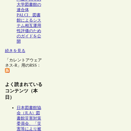
大学図書館の
連合体
PALCI、図書
館によるシス
テム相互運用
性評価のため
のガイドを公
開
続きを見る
「カレントアウェア
ネス-R」用のRSS：
よく読まれている
コンテンツ（本
日）
日本図書館協
会（JLA）図
書館災害対策
委員会、「災
害等により被