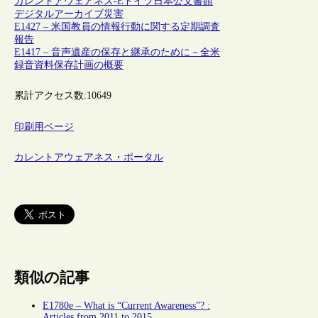
カレントアウェアネス-E
ドイツ
日本
公文書館
デジタルアーカイブ
災害
E1427 – 米国教員の情報行動に関する定期調査
報告
E1417 – 音声遺産の保存と継承のために－全米
録音資料保存計画の概要
累計アクセス数:
10649
印刷用ページ
カレントアウェアネス・ポータル
類似の記事
E1780e – What is “Current Awareness”? :
Articles from 2011 to 2015