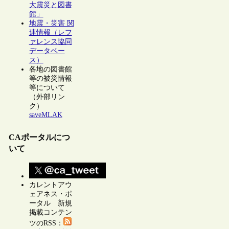
大震災と図書
館」
地震・災害 関
連情報（レフ
ァレンス協同
データベー
ス）
各地の図書館
等の被災情報
等について
（外部リン
ク）
saveMLAK
CAポータルにつ
いて
カレントアウ
ェアネス・ポ
ータル 新規
掲載コンテン
ツのRSS：