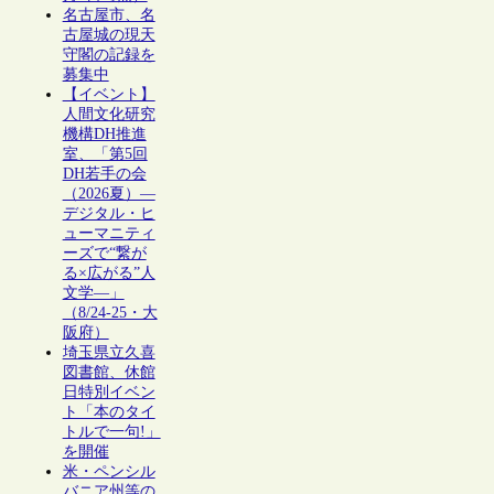
名古屋市、名
古屋城の現天
守閣の記録を
募集中
【イベント】
人間文化研究
機構DH推進
室、「第5回
DH若手の会
（2026夏）―
デジタル・ヒ
ューマニティ
ーズで“繋が
る×広がる”人
文学―」
（8/24-25・大
阪府）
埼玉県立久喜
図書館、休館
日特別イベン
ト「本のタイ
トルで一句!」
を開催
米・ペンシル
バニア州等の