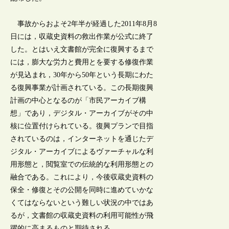
事故からおよそ2年半が経過した2011年8月8
日には，収蔵史資料の救出作業が公式に終了
した。とはいえ文書館が完全に復興するまで
には，膨大な労力と費用とを要する修復作業
が見込まれ，30年から50年という長期にわた
る復興事業が計画されている。この長期復興
計画の中心となるのが「市民アーカイブ構
想」であり，デジタル・アーカイブがその中
核に位置付けられている。復興プランで目指
されているのは，インターネットを通じたデ
ジタル・アーカイブによるヴァーチャルな利
用形態と，閲覧室での伝統的な利用形態との
融合である。これにより，今後収蔵史資料の
保全・修復とその公開を同時に進めていかな
くてはならないという難しい状況の中ではあ
るが，文書館の収蔵史資料の利用可能性が飛
躍的に高まるものと期待される。