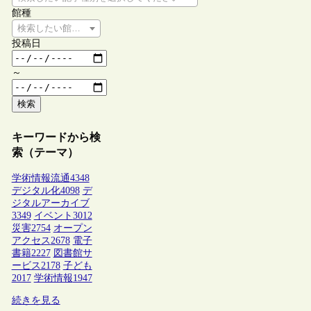
館種
検索したい館種を選択してください
投稿日
～
検索
キーワードから検
索（テーマ）
学術情報流通
4348
デジタル化
4098
デ
ジタルアーカイブ
3349
イベント
3012
災害
2754
オープン
アクセス
2678
電子
書籍
2227
図書館サ
ービス
2178
子ども
2017
学術情報
1947
続きを見る