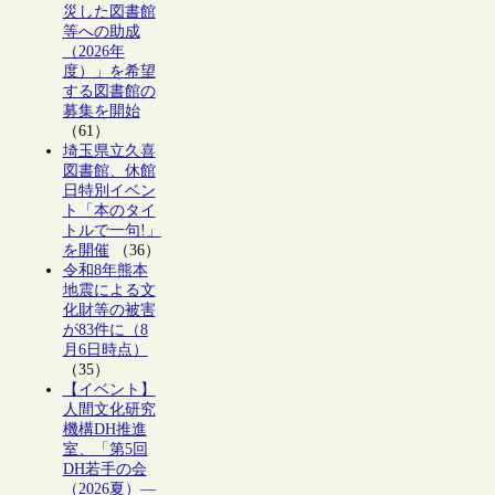
災した図書館
等への助成
（2026年
度）」を希望
する図書館の
募集を開始
（61）
埼玉県立久喜
図書館、休館
日特別イベン
ト「本のタイ
トルで一句!」
を開催
（36）
令和8年熊本
地震による文
化財等の被害
が83件に（8
月6日時点）
（35）
【イベント】
人間文化研究
機構DH推進
室、「第5回
DH若手の会
（2026夏）―