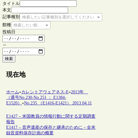
タイトル
本文
記事種別
検索したい記事種別を選択してください
館種
検索したい館種を選択してください
投稿日
～
検索
現在地
ホーム
»
カレントアウェアネス-E
»
2013年
（通号No.230-No.251 ： E1384-
E1520）
»
No.235 （E1416-E1421） 2013.04.11
E1427 – 米国教員の情報行動に関する定期調査
報告
E1417 – 音声遺産の保存と継承のために－全米
録音資料保存計画の概要