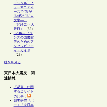
デジタル・ヒ
ューマニティ
ーズで“繋が
る×広がる”人
文学―」
（8/24-25・大
阪府）
（32）
E2904 – フラ
ンスの図書館
等のためのア
クセシビリテ
ィ・ガイド
（29）
続きを見る
東日本大震災 関
連情報
「災害」に関
する当サイト
の記事
：
調査研究リポ
ート「東日本