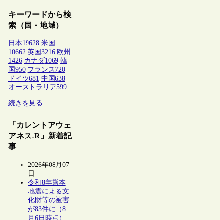
キーワードから検
索（国・地域）
日本
19628
米国
10662
英国
3216
欧州
1426
カナダ
1069
韓
国
950
フランス
720
ドイツ
681
中国
638
オーストラリア
599
続きを見る
「カレントアウェ
アネス-R」新着記
事
2026年08月07
日
令和8年熊本
地震による文
化財等の被害
が83件に（8
月6日時点）