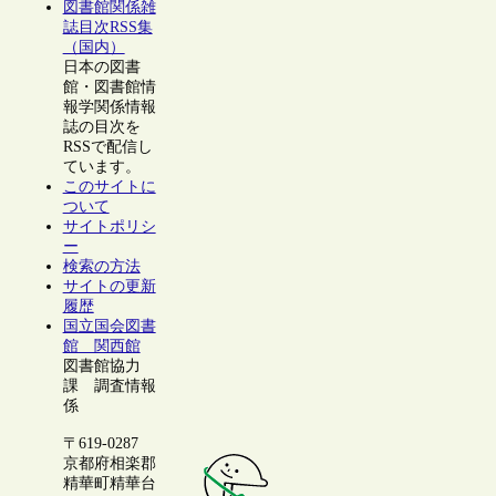
図書館関係雑
誌目次RSS集
（国内）
日本の図書
館・図書館情
報学関係情報
誌の目次を
RSSで配信し
ています。
このサイトに
ついて
サイトポリシ
ー
検索の方法
サイトの更新
履歴
国立国会図書
館 関西館
図書館協力
課 調査情報
係
〒619-0287
京都府相楽郡
精華町精華台