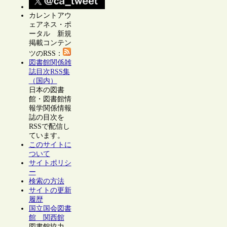
カレントアウ
ェアネス・ポ
ータル 新規
掲載コンテン
ツのRSS：
図書館関係雑
誌目次RSS集
（国内）
日本の図書
館・図書館情
報学関係情報
誌の目次を
RSSで配信し
ています。
このサイトに
ついて
サイトポリシ
ー
検索の方法
サイトの更新
履歴
国立国会図書
館 関西館
図書館協力