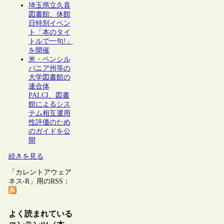
埼玉県立久喜
図書館、休館
日特別イベン
ト「本のタイ
トルで一句!」
を開催
米・ペンシル
バニア州等の
大学図書館の
連合体
PALCI、図書
館によるシス
テム相互運用
性評価のため
のガイドを公
開
続きを見る
「カレントアウェア
ネス-R」用のRSS：
よく読まれている