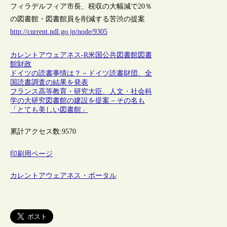
フィラデルフィア市長、税収の大幅減で20％
の図書館・図書館員を削減する苦渋の提案
http://current.ndl.go.jp/node/9305
カレントアウェアネス-R
米国
公共図書館
図書
館財政
ドイツの読書事情は？－ドイツ読書財団、全
国読書調査の結果を発表
フランス高等教育・研究大臣、人文・社会科
学の大研究図書館の建設を提案－その名も
「とても美しい図書館」
累計アクセス数:
9570
印刷用ページ
カレントアウェアネス・ポータル