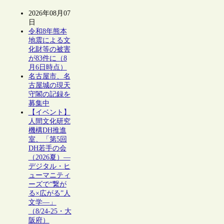
2026年08月07
日
令和8年熊本
地震による文
化財等の被害
が83件に（8
月6日時点）
名古屋市、名
古屋城の現天
守閣の記録を
募集中
【イベント】
人間文化研究
機構DH推進
室、「第5回
DH若手の会
（2026夏）―
デジタル・ヒ
ューマニティ
ーズで“繋が
る×広がる”人
文学―」
（8/24-25・大
阪府）