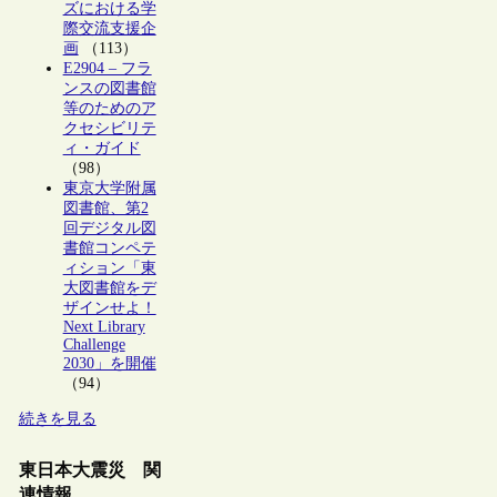
ズにおける学
際交流支援企
画
（113）
E2904 – フラ
ンスの図書館
等のためのア
クセシビリテ
ィ・ガイド
（98）
東京大学附属
図書館、第2
回デジタル図
書館コンペテ
ィション「東
大図書館をデ
ザインせよ！
Next Library
Challenge
2030」を開催
（94）
続きを見る
東日本大震災 関
連情報