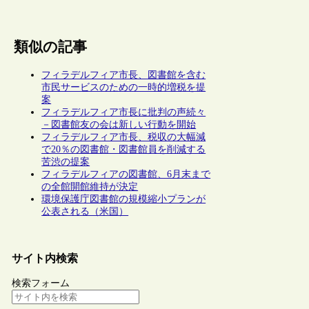
類似の記事
フィラデルフィア市長、図書館を含む
市民サービスのための一時的増税を提
案
フィラデルフィア市長に批判の声続々
－図書館友の会は新しい行動を開始
フィラデルフィア市長、税収の大幅減
で20％の図書館・図書館員を削減する
苦渋の提案
フィラデルフィアの図書館、6月末まで
の全館開館維持が決定
環境保護庁図書館の規模縮小プランが
公表される（米国）
サイト内検索
検索フォーム