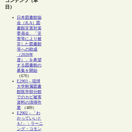
コンテンツ（本
日）
日本図書館協
会（JLA）図
書館災害対策
委員会、「災
害等により被
災した図書館
等への助成
（2026年
度）」を希望
する図書館の
募集を開始
（670）
E2903 – 琉球
大学附属図書
館医学部分館
でのカビ被害
資料の清掃作
業
（489）
E2902 – 「わ
かっていいと
も!」：ラーニ
ング・コモン