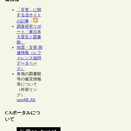
「災害」に関
する当サイト
の記事
：
調査研究リポ
ート「東日本
大震災と図書
館」
地震・災害 関
連情報（レフ
ァレンス協同
データベー
ス）
各地の図書館
等の被災情報
等について
（外部リン
ク）
saveMLAK
CAポータルにつ
いて