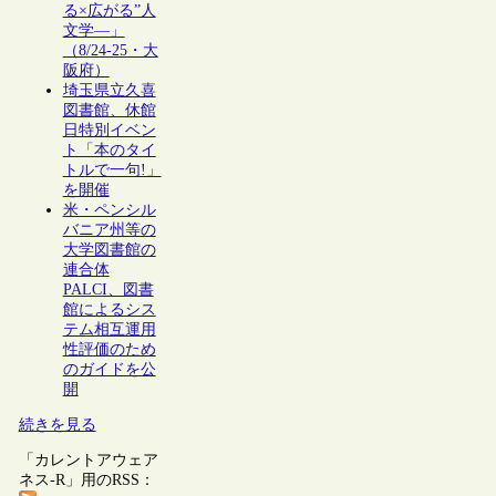
る×広がる”人
文学―」
（8/24-25・大
阪府）
埼玉県立久喜
図書館、休館
日特別イベン
ト「本のタイ
トルで一句!」
を開催
米・ペンシル
バニア州等の
大学図書館の
連合体
PALCI、図書
館によるシス
テム相互運用
性評価のため
のガイドを公
開
続きを見る
「カレントアウェア
ネス-R」用のRSS：