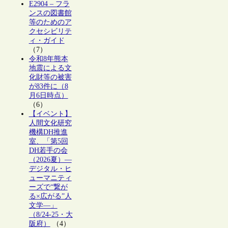
E2904 – フラ
ンスの図書館
等のためのア
クセシビリテ
ィ・ガイド
（7）
令和8年熊本
地震による文
化財等の被害
が83件に（8
月6日時点）
（6）
【イベント】
人間文化研究
機構DH推進
室、「第5回
DH若手の会
（2026夏）―
デジタル・ヒ
ューマニティ
ーズで“繋が
る×広がる”人
文学―」
（8/24-25・大
阪府）
（4）