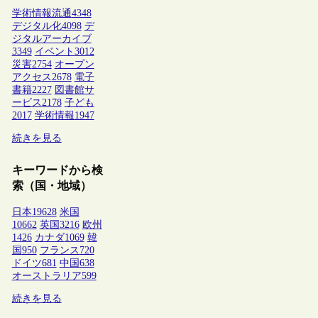
学術情報流通
4348
デジタル化
4098
デ
ジタルアーカイブ
3349
イベント
3012
災害
2754
オープン
アクセス
2678
電子
書籍
2227
図書館サ
ービス
2178
子ども
2017
学術情報
1947
続きを見る
キーワードから検
索（国・地域）
日本
19628
米国
10662
英国
3216
欧州
1426
カナダ
1069
韓
国
950
フランス
720
ドイツ
681
中国
638
オーストラリア
599
続きを見る