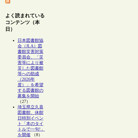
よく読まれている
コンテンツ（本
日）
日本図書館協
会（JLA）図
書館災害対策
委員会、「災
害等により被
災した図書館
等への助成
（2026年
度）」を希望
する図書館の
募集を開始
（27）
埼玉県立久喜
図書館、休館
日特別イベン
ト「本のタイ
トルで一句!」
を開催
（8）