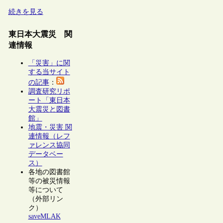
続きを見る
東日本大震災 関
連情報
「災害」に関
する当サイト
の記事
：
調査研究リポ
ート「東日本
大震災と図書
館」
地震・災害 関
連情報（レフ
ァレンス協同
データベー
ス）
各地の図書館
等の被災情報
等について
（外部リン
ク）
saveMLAK