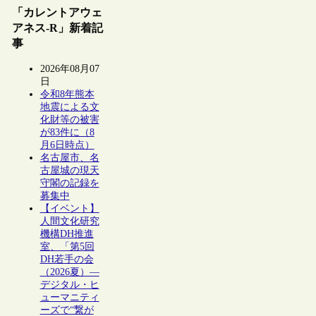
「カレントアウェ
アネス-R」新着記
事
2026年08月07
日
令和8年熊本
地震による文
化財等の被害
が83件に（8
月6日時点）
名古屋市、名
古屋城の現天
守閣の記録を
募集中
【イベント】
人間文化研究
機構DH推進
室、「第5回
DH若手の会
（2026夏）―
デジタル・ヒ
ューマニティ
ーズで“繋が