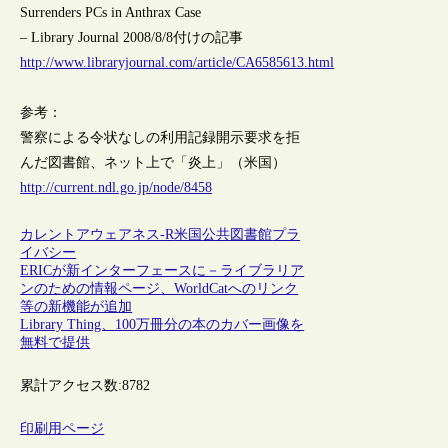
Surrenders PCs in Anthrax Case
– Library Journal 2008/8/8付けの記事
http://www.libraryjournal.com/article/CA6585613.html
参考：
警察による令状なしの利用記録開示要求を拒
んだ図書館、ネット上で「炎上」（米国）
http://current.ndl.go.jp/node/8458
カレントアウェアネス-R
米国
公共図書館
プラ
イバシー
ERICが新インターフェースに－ライブラリア
ンのための情報ページ、WorldCatへのリンク
等の新機能が追加
Library Thing、100万冊分の本のカバー画像を
無料で提供
累計アクセス数:
8782
印刷用ページ