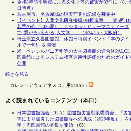
令和8年熊本地震による文化財等の被害が83件に（8月
日時点）
名古屋市、名古屋城の現天守閣の記録を募集中
【イベント】人間文化研究機構DH推進室、「第5回 D
若手の会（2026夏）―デジタル・ヒューマニティーズ
で“繋がる×広がる”人文学―」（8/24-25・大阪府）
埼玉県立久喜図書館、休館日特別イベント「本のタイ
ルで一句!」を開催
米・ペンシルバニア州等の大学図書館の連合体PALCI
図書館によるシステム相互運用性評価のためのガイド
公開
続きを見る
「カレントアウェアネス-R」用のRSS：
よく読まれているコンテンツ（本日）
日本図書館協会（JLA）図書館災害対策委員会、「災
等により被災した図書館等への助成（2026年度）」を
望する図書館の募集を開始
（65）