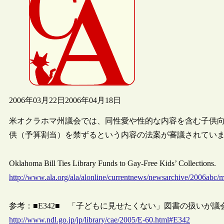
2006年03月22日
2006年04月18日
米オクラホマ州議会では、同性愛や性的な内容を含む子供
供（予算割当）を禁ずるという内容の法案が審議されてい
Oklahoma Bill Ties Library Funds to Gay-Free Kids’ Collections.
http://www.ala.org/ala/alonline/currentnews/newsarchive/2006abc/
参考：■E342■ 「子どもに見せたくない」図書の扱いが
http://www.ndl.go.jp/jp/library/cae/2005/E-60.html#E342