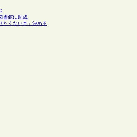
ス
図書館に助成
せたくない本」決める