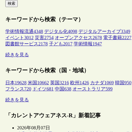
検索
キーワードから検索（テーマ）
学術情報流通
4348
デジタル化
4098
デジタルアーカイブ
3349
イベント
3012
災害
2754
オープンアクセス
2678
電子書籍
2227
図書館サービス
2178
子ども
2017
学術情報
1947
続きを見る
キーワードから検索（国・地域）
日本
19628
米国
10662
英国
3216
欧州
1426
カナダ
1069
韓国
950
フランス
720
ドイツ
681
中国
638
オーストラリア
599
続きを見る
「カレントアウェアネス-R」新着記事
2026年08月07日