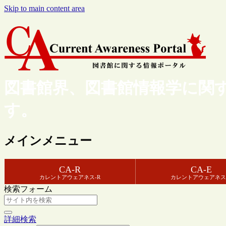
Skip to main content area
図書館界、図書館情報学に関
す。
メインメニュー
CA-R
CA-E
カレントアウェアネス-R
カレントアウェアネス
検索フォーム
詳細検索