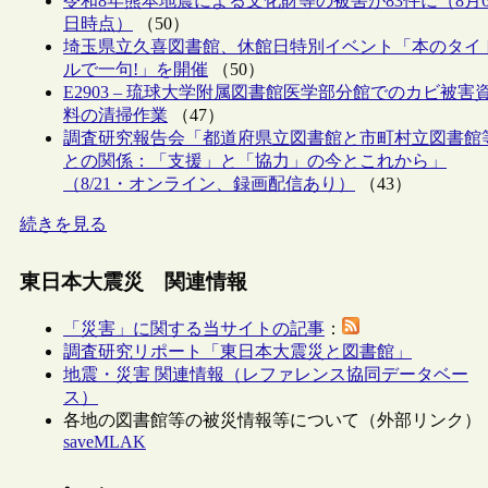
令和8年熊本地震による文化財等の被害が83件に（8月
日時点）
（50）
埼玉県立久喜図書館、休館日特別イベント「本のタイ
ルで一句!」を開催
（50）
E2903 – 琉球大学附属図書館医学部分館でのカビ被害
料の清掃作業
（47）
調査研究報告会「都道府県立図書館と市町村立図書館
との関係：「支援」と「協力」の今とこれから」
（8/21・オンライン、録画配信あり）
（43）
続きを見る
東日本大震災 関連情報
「災害」に関する当サイトの記事
：
調査研究リポート「東日本大震災と図書館」
地震・災害 関連情報（レファレンス協同データベー
ス）
各地の図書館等の被災情報等について（外部リンク）
saveMLAK