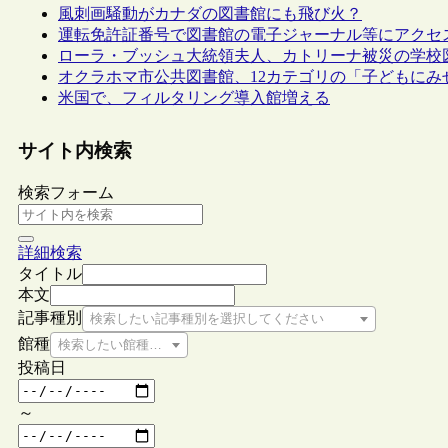
風刺画騒動がカナダの図書館にも飛び火？
運転免許証番号で図書館の電子ジャーナル等にアクセ
ローラ・ブッシュ大統領夫人、カトリーナ被災の学校
オクラホマ市公共図書館、12カテゴリの「子どもにみ
米国で、フィルタリング導入館増える
サイト内検索
検索フォーム
詳細検索
タイトル
本文
記事種別
検索したい記事種別を選択してください
館種
検索したい館種を選択してください
投稿日
～