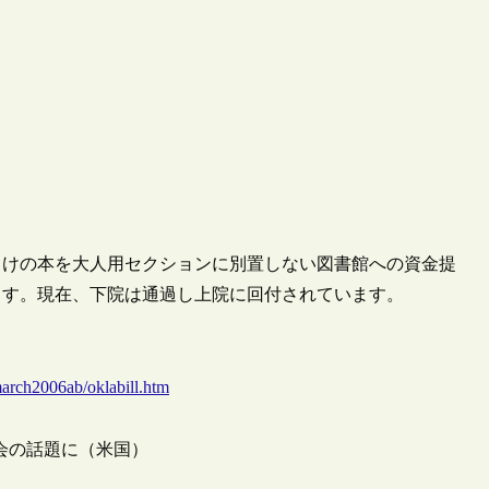
向けの本を大人用セクションに別置しない図書館への資金提
ます。現在、下院は通過し上院に回付されています。
march2006ab/oklabill.htm
議会の話題に（米国）