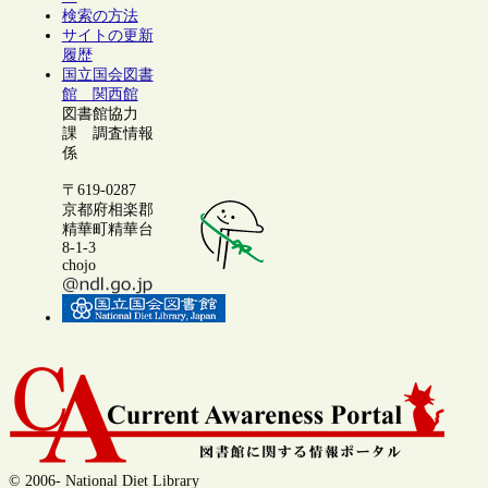
検索の方法
サイトの更新
履歴
国立国会図書
館 関西館
図書館協力
課 調査情報
係
〒619-0287
京都府相楽郡
精華町精華台
8-1-3
chojo
© 2006- National Diet Library