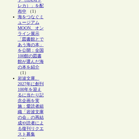
ド（HANIト
レカ）」を配
布中
（1）
海をつなぐミ
ュージアム
MOON、オン
ライン展示
「図書館とで
あう海の本」
を公開：全国
100館の図書
館が選んだ海
の本を紹介
（1）
岩波文庫、
2027年に創刊
100年を迎え
るに当たり記
念企画を実
施：愛読者組
織「岩波文庫
の会」の再結
成や読者によ
る復刊リクエ
スト募集