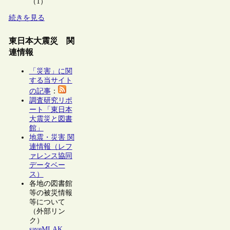
（1）
続きを見る
東日本大震災 関
連情報
「災害」に関
する当サイト
の記事
：
調査研究リポ
ート「東日本
大震災と図書
館」
地震・災害 関
連情報（レフ
ァレンス協同
データベー
ス）
各地の図書館
等の被災情報
等について
（外部リン
ク）
saveMLAK