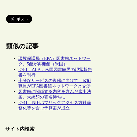
類似の記事
環境保護局（EPA）図書館ネットワー
ク、5館が再開館（米国）
E781 – ALA，米国図書館界の現状報告
書を刊行
十分なサービスの復帰に向けて、政府
職員がEPA図書館ネットワークと交渉
図書館に関係する内容を含んだ歳出法
案、大統領の署名待ちに
E741 – NIHパブリックアクセス方針義
務化等を含む予算案が成立
サイト内検索