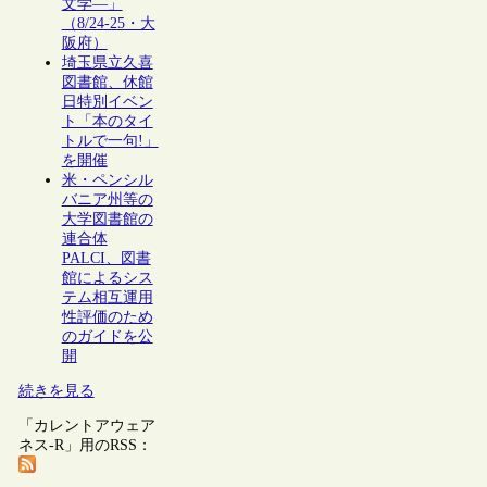
文学―」
（8/24-25・大
阪府）
埼玉県立久喜
図書館、休館
日特別イベン
ト「本のタイ
トルで一句!」
を開催
米・ペンシル
バニア州等の
大学図書館の
連合体
PALCI、図書
館によるシス
テム相互運用
性評価のため
のガイドを公
開
続きを見る
「カレントアウェア
ネス-R」用のRSS：