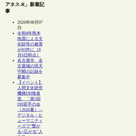
アネス-R」新着記
事
2026年08月07
日
令和8年熊本
地震による文
化財等の被害
が83件に（8
月6日時点）
名古屋市、名
古屋城の現天
守閣の記録を
募集中
【イベント】
人間文化研究
機構DH推進
室、「第5回
DH若手の会
（2026夏）―
デジタル・ヒ
ューマニティ
ーズで“繋が
る×広がる”人