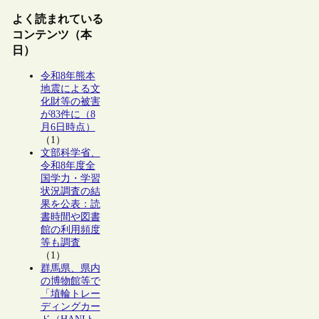
よく読まれている
コンテンツ（本
日）
令和8年熊本
地震による文
化財等の被害
が83件に（8
月6日時点）
（1）
文部科学省、
令和8年度全
国学力・学習
状況調査の結
果を公表：読
書時間や図書
館の利用頻度
等も調査
（1）
群馬県、県内
の博物館等で
「埴輪トレー
ディングカー