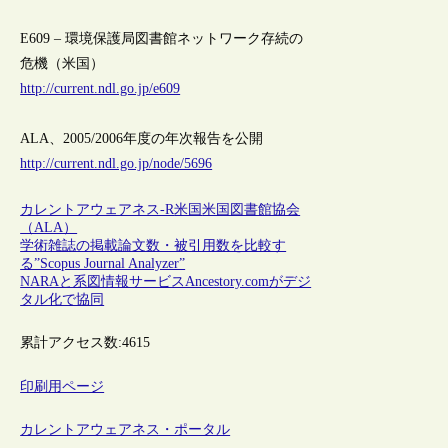
E609 – 環境保護局図書館ネットワーク存続の
危機（米国）
http://current.ndl.go.jp/e609
ALA、2005/2006年度の年次報告を公開
http://current.ndl.go.jp/node/5696
カレントアウェアネス-R
米国
米国図書館協会
（ALA）
学術雑誌の掲載論文数・被引用数を比較す
る”Scopus Journal Analyzer”
NARAと系図情報サービスAncestory.comがデジ
タル化で協同
累計アクセス数:
4615
印刷用ページ
カレントアウェアネス・ポータル