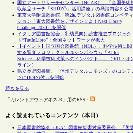
国立アートリサーチセンター（NCAR）、「全国美術
収蔵品サーチ「SHŪZŌ」活用講座」の鼎談内容を公
東京大学附属図書館、第2回デジタル図書館コンペテ
ション「東大図書館をデザインせよ！Next Library
Challenge 2030」を開催
イタリア図書館協会、乳幼児向け読書推進プロジェク
ト“TuttInLibro”：全国ネットワークが拡大
【イベント】国立国会図書館（NDL）、科学技術に関
する調査プロジェクト2026シンポジウム「AI for
Science―科学技術政策へのインパクト―」（9/11・オ
ライン）
県立長野図書館、「信州デジタルコモンズ」のコンテ
ツにDOIの付与を開始
続きを見る
「カレントアウェアネス-R」用のRSS：
よく読まれているコンテンツ（本日）
日本図書館協会（JLA）図書館災害対策委員会、「災