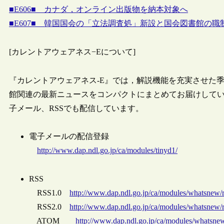
■E606■ カナダ，オンライン出版物を納本対象へ
■E607■ 韓国国会の「立法調査処」新設と国会図書館の職
[カレントアウェアネス−Eについて]
『カレントアウェアネス-E』では，解説機能を充実させた
館関連の最新ニュースをコンパクトにまとめてお届けしてい
子メール、RSSでも配信しています。
電子メールの配信登録
http://www.dap.ndl.go.jp/ca/modules/tinyd1/
RSS
RSS1.0
http://www.dap.ndl.go.jp/ca/modules/whatsnew/
RSS2.0
http://www.dap.ndl.go.jp/ca/modules/whatsnew/
ATOM
http://www.dap.ndl.go.jp/ca/modules/whatsne