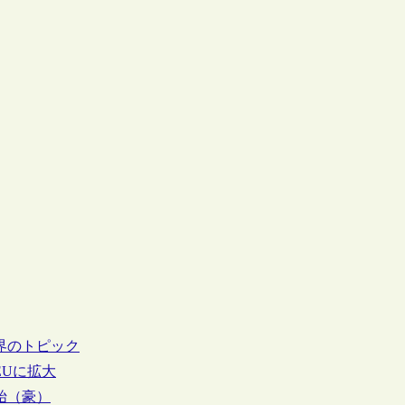
界のトピック
EUに拡大
始（豪）