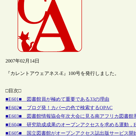
2007年02月14日
『カレントアウェアネス-E』100号を発行しました。
□目次□
■E601■ 図書館員が極めて重要である33の理由
■E602■ ブログ発！カバーの色で検索するOPAC
■E603■ 図書館情報協会年次大会に見る南アフリカ図書館
■E604■ 研究助成成果のオープンアクセスを求める運動，
■E605■ 国立図書館がオープンアクセス誌出版サービス開