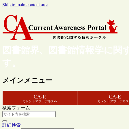
Skip to main content area
図書館界、図書館情報学に関
す。
メインメニュー
CA-R
CA-E
カレントアウェアネス-R
カレントアウェアネス
検索フォーム
詳細検索