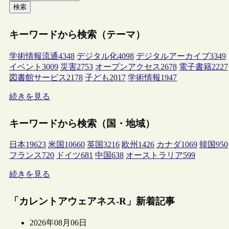
検索
キーワードから検索（テーマ）
学術情報流通
4348
デジタル化
4098
デジタルアーカイブ
3349
イベント
3009
災害
2753
オープンアクセス
2678
電子書籍
2227
図書館サービス
2178
子ども
2017
学術情報
1947
続きを見る
キーワードから検索（国・地域）
日本
19623
米国
10660
英国
3216
欧州
1426
カナダ
1069
韓国
950
フランス
720
ドイツ
681
中国
638
オーストラリア
599
続きを見る
「カレントアウェアネス-R」新着記事
2026年08月06日