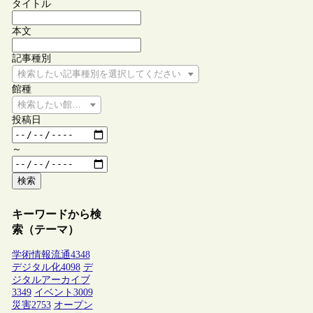
タイトル
本文
記事種別
検索したい記事種別を選択してください
館種
検索したい館種を選択してください
投稿日
～
検索
キーワードから検
索（テーマ）
学術情報流通
4348
デジタル化
4098
デ
ジタルアーカイブ
3349
イベント
3009
災害
2753
オープン