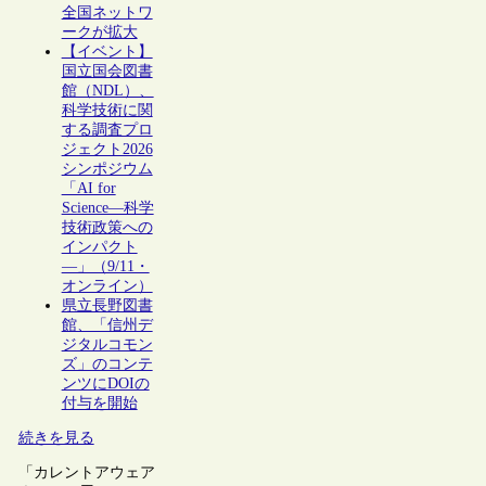
全国ネットワ
ークが拡大
【イベント】
国立国会図書
館（NDL）、
科学技術に関
する調査プロ
ジェクト2026
シンポジウム
「AI for
Science―科学
技術政策への
インパクト
―」（9/11・
オンライン）
県立長野図書
館、「信州デ
ジタルコモン
ズ」のコンテ
ンツにDOIの
付与を開始
続きを見る
「カレントアウェア