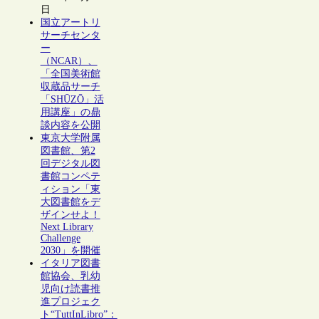
日
国立アートリ
サーチセンタ
ー
（NCAR）、
「全国美術館
収蔵品サーチ
「SHŪZŌ」活
用講座」の鼎
談内容を公開
東京大学附属
図書館、第2
回デジタル図
書館コンペテ
ィション「東
大図書館をデ
ザインせよ！
Next Library
Challenge
2030」を開催
イタリア図書
館協会、乳幼
児向け読書推
進プロジェク
ト“TuttInLibro”：