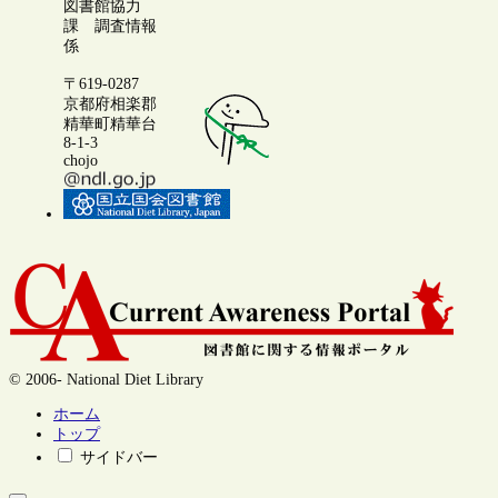
図書館協力
課 調査情報
係
〒619-0287
京都府相楽郡
精華町精華台
8-1-3
chojo
© 2006- National Diet Library
ホーム
トップ
サイドバー