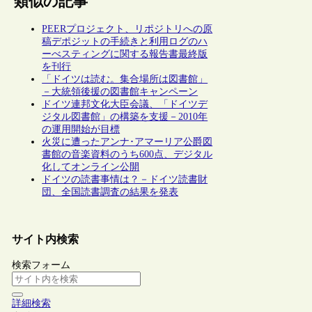
類似の記事
PEERプロジェクト、リポジトリへの原
稿デポジットの手続きと利用ログのハ
ーべスティングに関する報告書最終版
を刊行
「ドイツは読む。集合場所は図書館」
－大統領後援の図書館キャンペーン
ドイツ連邦文化大臣会議、「ドイツデ
ジタル図書館」の構築を支援－2010年
の運用開始が目標
火災に遭ったアンナ･アマーリア公爵図
書館の音楽資料のうち600点、デジタル
化してオンライン公開
ドイツの読書事情は？－ドイツ読書財
団、全国読書調査の結果を発表
サイト内検索
検索フォーム
詳細検索