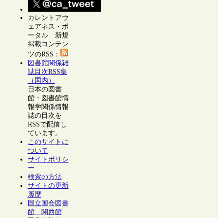
カレントアウ
ェアネス・ポ
ータル 新規
掲載コンテン
ツのRSS：
図書館関係雑
誌目次RSS集
（国内）
日本の図書
館・図書館情
報学関係情報
誌の目次を
RSSで配信し
ています。
このサイトに
ついて
サイトポリシ
ー
検索の方法
サイトの更新
履歴
国立国会図書
館 関西館