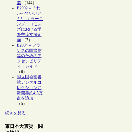
業
（144）
E2902 – 「わ
かっていいと
も!」：ラーニ
ング・コモン
ズにおける学
際交流支援企
画
（7）
E2904 – フラ
ンスの図書館
等のためのア
クセシビリテ
ィ・ガイド
（6）
国立国会図書
館デジタルコ
レクションに
新聞等約4.5万
点を追加
（5）
続きを見る
東日本大震災 関