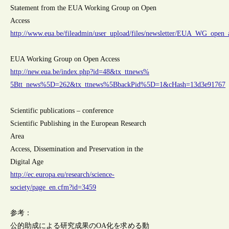
Statement from the EUA Working Group on Open
Access
http://www.eua.be/fileadmin/user_upload/files/newsletter/EUA_WG_open_
EUA Working Group on Open Access
http://new.eua.be/index.php?id=48&tx_ttnews%
5Btt_news%5D=262&tx_ttnews%5BbackPid%5D=1&cHash=13d3e91767
Scientific publications – conference
Scientific Publishing in the European Research
Area
Access, Dissemination and Preservation in the
Digital Age
http://ec.europa.eu/research/science-
society/page_en.cfm?id=3459
参考：
公的助成による研究成果のOA化を求める動