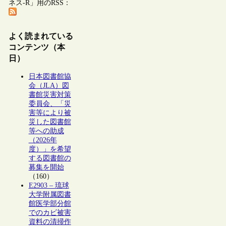
ネス-R」用のRSS：
よく読まれている
コンテンツ（本
日）
日本図書館協
会（JLA）図
書館災害対策
委員会、「災
害等により被
災した図書館
等への助成
（2026年
度）」を希望
する図書館の
募集を開始
（160）
E2903 – 琉球
大学附属図書
館医学部分館
でのカビ被害
資料の清掃作