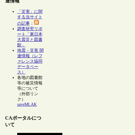
連情報
「災害」に関
する当サイト
の記事
：
調査研究リポ
ート「東日本
大震災と図書
館」
地震・災害 関
連情報（レフ
ァレンス協同
データベー
ス）
各地の図書館
等の被災情報
等について
（外部リン
ク）
saveMLAK
CAポータルにつ
いて