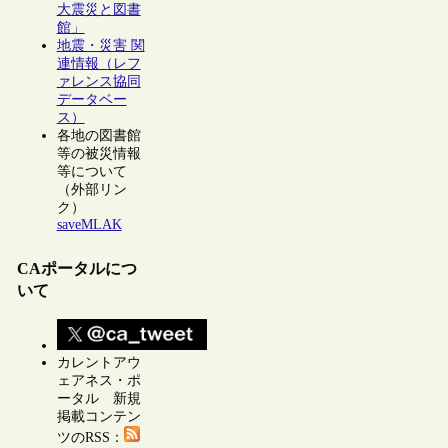
大震災と図書
館」
地震・災害 関
連情報（レフ
ァレンス協同
データベー
ス）
各地の図書館
等の被災情報
等について
（外部リン
ク）
saveMLAK
CAポータルにつ
いて
カレントアウ
ェアネス・ポ
ータル 新規
掲載コンテン
ツのRSS：