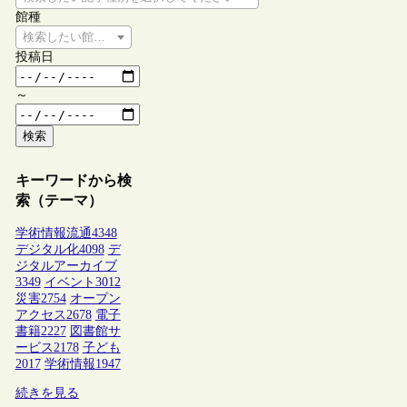
館種
検索したい館種を選択してください
投稿日
～
検索
キーワードから検
索（テーマ）
学術情報流通
4348
デジタル化
4098
デ
ジタルアーカイブ
3349
イベント
3012
災害
2754
オープン
アクセス
2678
電子
書籍
2227
図書館サ
ービス
2178
子ども
2017
学術情報
1947
続きを見る