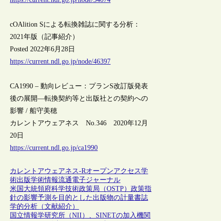
cOAlition Sによる転換雑誌に関する分析：
2021年版（記事紹介）
Posted 2022年6月28日
https://current.ndl.go.jp/node/46397
CA1990 – 動向レビュー：プランS改訂版発表
後の展開―転換契約等と出版社との契約への
影響 / 船守美穂
カレントアウェアネス No.346 2020年12月
20日
https://current.ndl.go.jp/ca1990
カレントアウェアネス-R
オープンアクセス
学
術出版
学術情報流通
電子ジャーナル
米国大統領府科学技術政策局（OSTP）政策指
針の影響予測を目的とした出版物の計量書誌
学的分析（文献紹介）
国立情報学研究所（NII）、SINETの加入機関