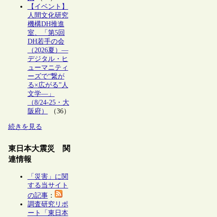
【イベント】
人間文化研究
機構DH推進
室、「第5回
DH若手の会
（2026夏）―
デジタル・ヒ
ューマニティ
ーズで“繋が
る×広がる”人
文学―」
（8/24-25・大
阪府）
（36）
続きを見る
東日本大震災 関
連情報
「災害」に関
する当サイト
の記事
：
調査研究リポ
ート「東日本