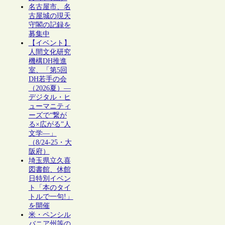
名古屋市、名
古屋城の現天
守閣の記録を
募集中
【イベント】
人間文化研究
機構DH推進
室、「第5回
DH若手の会
（2026夏）―
デジタル・ヒ
ューマニティ
ーズで“繋が
る×広がる”人
文学―」
（8/24-25・大
阪府）
埼玉県立久喜
図書館、休館
日特別イベン
ト「本のタイ
トルで一句!」
を開催
米・ペンシル
バニア州等の