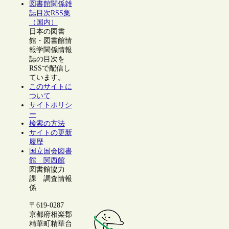
図書館関係雑
誌目次RSS集
（国内）
日本の図書
館・図書館情
報学関係情報
誌の目次を
RSSで配信し
ています。
このサイトに
ついて
サイトポリシ
ー
検索の方法
サイトの更新
履歴
国立国会図書
館 関西館
図書館協力
課 調査情報
係
〒619-0287
京都府相楽郡
精華町精華台