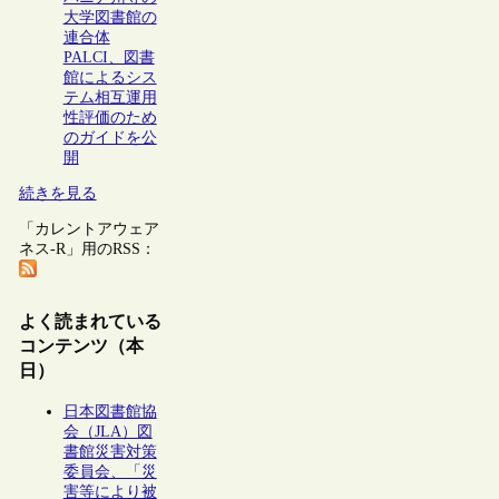
大学図書館の
連合体
PALCI、図書
館によるシス
テム相互運用
性評価のため
のガイドを公
開
続きを見る
「カレントアウェア
ネス-R」用のRSS：
よく読まれている
コンテンツ（本
日）
日本図書館協
会（JLA）図
書館災害対策
委員会、「災
害等により被