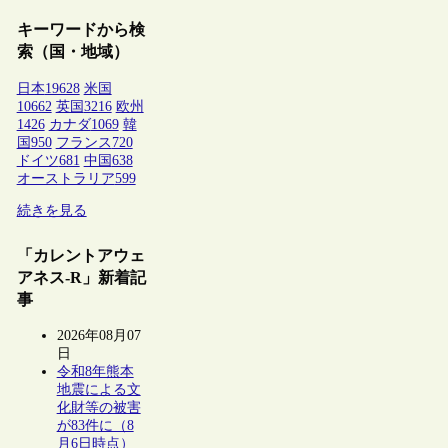
キーワードから検
索（国・地域）
日本
19628
米国
10662
英国
3216
欧州
1426
カナダ
1069
韓
国
950
フランス
720
ドイツ
681
中国
638
オーストラリア
599
続きを見る
「カレントアウェ
アネス-R」新着記
事
2026年08月07
日
令和8年熊本
地震による文
化財等の被害
が83件に（8
月6日時点）