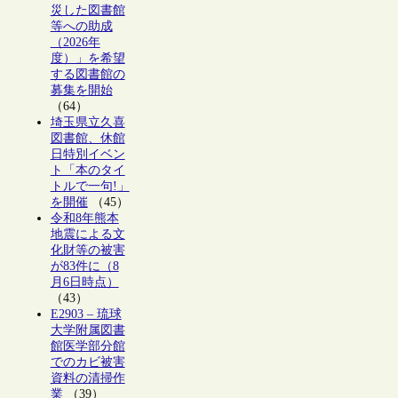
災した図書館
等への助成
（2026年
度）」を希望
する図書館の
募集を開始
（64）
埼玉県立久喜
図書館、休館
日特別イベン
ト「本のタイ
トルで一句!」
を開催
（45）
令和8年熊本
地震による文
化財等の被害
が83件に（8
月6日時点）
（43）
E2903 – 琉球
大学附属図書
館医学部分館
でのカビ被害
資料の清掃作
業
（39）