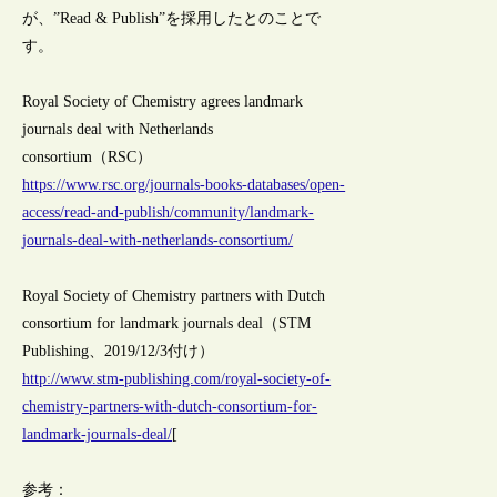
が、”Read & Publish”を採用したとのことで
す。
Royal Society of Chemistry agrees landmark
journals deal with Netherlands
consortium（RSC）
https://www.rsc.org/journals-books-databases/open-
access/read-and-publish/community/landmark-
journals-deal-with-netherlands-consortium/
Royal Society of Chemistry partners with Dutch
consortium for landmark journals deal（STM
Publishing、2019/12/3付け）
http://www.stm-publishing.com/royal-society-of-
chemistry-partners-with-dutch-consortium-for-
landmark-journals-deal/
[
参考：