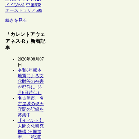
ドイツ
681
中国
638
オーストラリア
599
続きを見る
「カレントアウェ
アネス-R」新着記
事
2026年08月07
日
令和8年熊本
地震による文
化財等の被害
が83件に（8
月6日時点）
名古屋市、名
古屋城の現天
守閣の記録を
募集中
【イベント】
人間文化研究
機構DH推進
室、「第5回