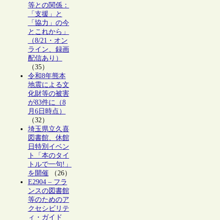
等との関係：
「支援」と
「協力」の今
とこれから」
（8/21・オン
ライン、録画
配信あり）
（35）
令和8年熊本
地震による文
化財等の被害
が83件に（8
月6日時点）
（32）
埼玉県立久喜
図書館、休館
日特別イベン
ト「本のタイ
トルで一句!」
を開催
（26）
E2904 – フラ
ンスの図書館
等のためのア
クセシビリテ
ィ・ガイド