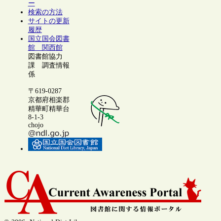
ー
検索の方法
サイトの更新
履歴
国立国会図書
館 関西館
図書館協力
課 調査情報
係
〒619-0287
京都府相楽郡
精華町精華台
8-1-3
chojo