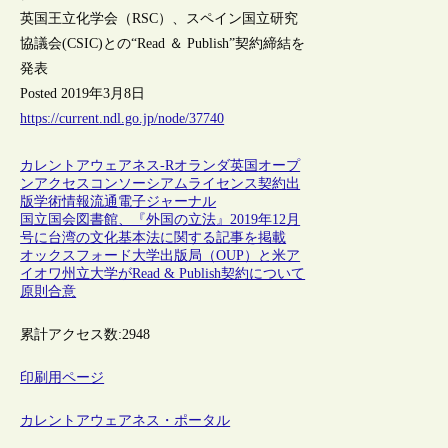
英国王立化学会（RSC）、スペイン国立研究
協議会(CSIC)との“Read ＆ Publish”契約締結を
発表
Posted 2019年3月8日
https://current.ndl.go.jp/node/37740
カレントアウェアネス-R
オランダ
英国
オープ
ンアクセス
コンソーシアム
ライセンス契約
出
版
学術情報流通
電子ジャーナル
国立国会図書館、『外国の立法』2019年12月
号に台湾の文化基本法に関する記事を掲載
オックスフォード大学出版局（OUP）と米ア
イオワ州立大学がRead & Publish契約について
原則合意
累計アクセス数:
2948
印刷用ページ
カレントアウェアネス・ポータル