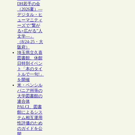
DH若手の会
（2026夏）―
デジタル・ヒ
ューマニティ
ーズで“繋が
る×広がる”人
文学―」
（8/24-25・大
阪府）
埼玉県立久喜
図書館、休館
日特別イベン
ト「本のタイ
トルで一句!」
を開催
米・ペンシル
バニア州等の
大学図書館の
連合体
PALCI、図書
館によるシス
テム相互運用
性評価のため
のガイドを公
開