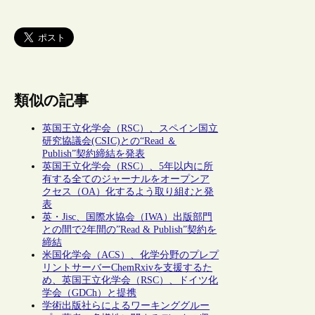
類似の記事
英国王立化学会（RSC）、スペイン国立
研究協議会(CSIC)との“Read ＆
Publish”契約締結を発表
英国王立化学会（RSC）、5年以内に所
有する全てのジャーナルをオープンア
クセス（OA）化するよう取り組むと発
表
英・Jisc、国際水協会（IWA）出版部門
との間で2年間の”Read & Publish”契約を
締結
米国化学会（ACS）、化学分野のプレプ
リントサーバーChemRxivを支援するた
め、英国王立化学会（RSC）、ドイツ化
学会（GDCh）と提携
学術出版社らによるワーキンググルー