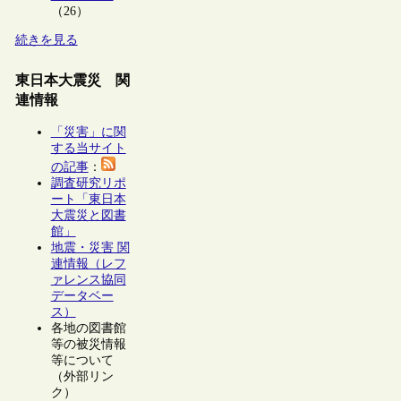
（26）
続きを見る
東日本大震災 関
連情報
「災害」に関
する当サイト
の記事
：
調査研究リポ
ート「東日本
大震災と図書
館」
地震・災害 関
連情報（レフ
ァレンス協同
データベー
ス）
各地の図書館
等の被災情報
等について
（外部リン
ク）