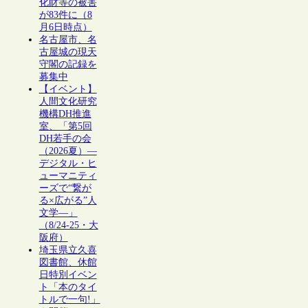
化財等の被害
が83件に（8
月6日時点）
名古屋市、名
古屋城の現天
守閣の記録を
募集中
【イベント】
人間文化研究
機構DH推進
室、「第5回
DH若手の会
（2026夏）―
デジタル・ヒ
ューマニティ
ーズで“繋が
る×広がる”人
文学―」
（8/24-25・大
阪府）
埼玉県立久喜
図書館、休館
日特別イベン
ト「本のタイ
トルで一句!」