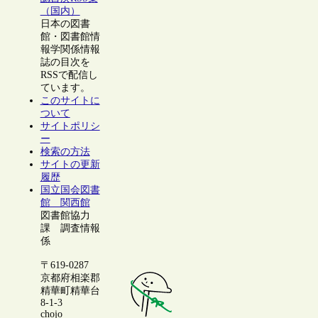
（国内）
日本の図書
館・図書館情
報学関係情報
誌の目次を
RSSで配信し
ています。
このサイトに
ついて
サイトポリシ
ー
検索の方法
サイトの更新
履歴
国立国会図書
館 関西館
図書館協力
課 調査情報
係
〒619-0287
京都府相楽郡
精華町精華台
8-1-3
chojo