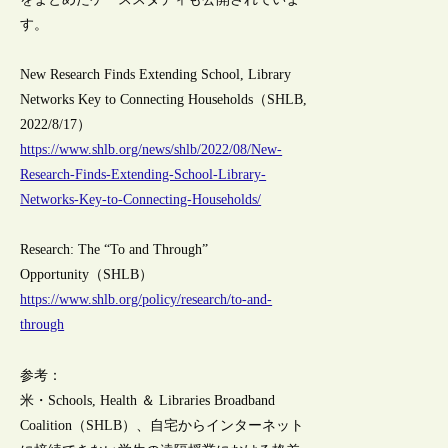
す。
New Research Finds Extending School, Library
Networks Key to Connecting Households（SHLB,
2022/8/17）
https://www.shlb.org/news/shlb/2022/08/New-
Research-Finds-Extending-School-Library-
Networks-Key-to-Connecting-Households/
Research: The “To and Through”
Opportunity（SHLB）
https://www.shlb.org/policy/research/to-and-
through
参考：
米・Schools, Health ＆ Libraries Broadband
Coalition（SHLB）、自宅からインターネット