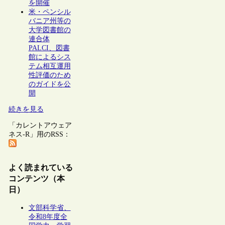
を開催
米・ペンシル
バニア州等の
大学図書館の
連合体
PALCI、図書
館によるシス
テム相互運用
性評価のため
のガイドを公
開
続きを見る
「カレントアウェア
ネス-R」用のRSS：
よく読まれている
コンテンツ（本
日）
文部科学省、
令和8年度全