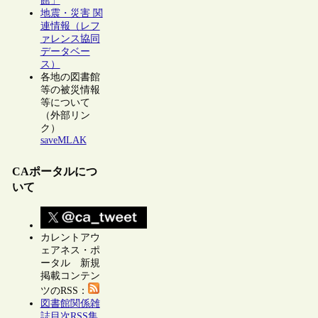
館」
地震・災害 関
連情報（レフ
ァレンス協同
データベー
ス）
各地の図書館
等の被災情報
等について
（外部リン
ク）
saveMLAK
CAポータルにつ
いて
カレントアウ
ェアネス・ポ
ータル 新規
掲載コンテン
ツのRSS：
図書館関係雑
誌目次RSS集