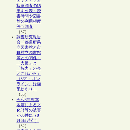
国学力・学習
状況調査の結
果を公表：読
書時間や図書
館の利用頻度
等も調査
（37）
調査研究報告
会「都道府県
立図書館と市
町村立図書館
等との関係：
「支援」と
「協力」の今
とこれから」
（8/21・オン
ライン、録画
配信あり）
（35）
令和8年熊本
地震による文
化財等の被害
が83件に（8
月6日時点）
（32）