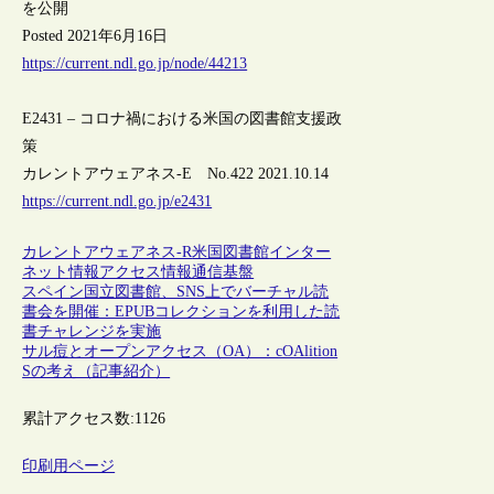
を公開
Posted 2021年6月16日
https://current.ndl.go.jp/node/44213
E2431 – コロナ禍における米国の図書館支援政
策
カレントアウェアネス-E No.422 2021.10.14
https://current.ndl.go.jp/e2431
カレントアウェアネス-R
米国
図書館
インター
ネット
情報アクセス
情報通信基盤
スペイン国立図書館、SNS上でバーチャル読
書会を開催：EPUBコレクションを利用した読
書チャレンジを実施
サル痘とオープンアクセス（OA）：cOAlition
Sの考え（記事紹介）
累計アクセス数:
1126
印刷用ページ