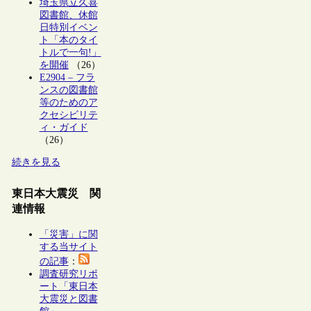
埼玉県立久喜
図書館、休館
日特別イベン
ト「本のタイ
トルで一句!」
を開催
（26）
E2904 – フラ
ンスの図書館
等のためのア
クセシビリテ
ィ・ガイド
（26）
続きを見る
東日本大震災 関
連情報
「災害」に関
する当サイト
の記事
：
調査研究リポ
ート「東日本
大震災と図書