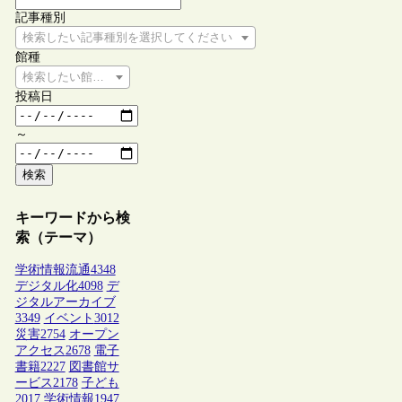
記事種別
検索したい記事種別を選択してください
館種
検索したい館種を選択してください
投稿日
～
検索
キーワードから検
索（テーマ）
学術情報流通
4348
デジタル化
4098
デ
ジタルアーカイブ
3349
イベント
3012
災害
2754
オープン
アクセス
2678
電子
書籍
2227
図書館サ
ービス
2178
子ども
2017
学術情報
1947