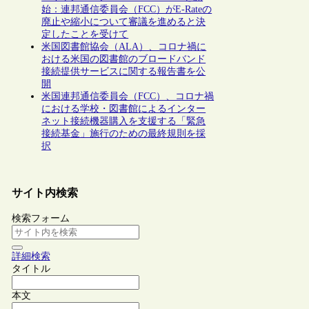
始：連邦通信委員会（FCC）がE-Rateの
廃止や縮小について審議を進めると決
定したことを受けて
米国図書館協会（ALA）、コロナ禍に
おける米国の図書館のブロードバンド
接続提供サービスに関する報告書を公
開
米国連邦通信委員会（FCC）、コロナ禍
における学校・図書館によるインター
ネット接続機器購入を支援する「緊急
接続基金」施行のための最終規則を採
択
サイト内検索
検索フォーム
詳細検索
タイトル
本文