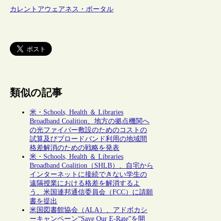
カレントアウェアネス・ポータル
類似の記事
米・Schools, Health ＆ Libraries
Broadband Coalition、地方の拠点機関へ
の光ファイバー敷設のためのコストの
試算及びブロードバンド利用の地域間
格差解消のための戦略を発表
米・Schools, Health ＆ Libraries
Broadband Coalition（SHLB）、自宅から
インターネットに接続できない学生の
遠隔授業における格差を解消するよ
う、米国連邦通信委員会（FCC）に請願
書を提出
米国図書館協会（ALA）、アドボカシ
ーキャンペーン“Save Our E-Rate”を開