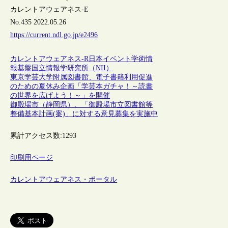
カレントアウェアネス-E
No.435 2022.05.26
https://current.ndl.go.jp/e2496
カレントアウェアネス-R
日本
イベント
学術情
報基盤
国立情報学研究所（NII）
東京学芸大学附属図書館、電子書籍利用促進
のための夏休み企画「学芸本ガチャ！～読書
の世界を広げよう！～」を開催
御殿場市（静岡県）、「御殿場市立図書館等
整備基本計画(案)」に対する意見募集を実施中
累計アクセス数:
1293
印刷用ページ
カレントアウェアネス・ポータル