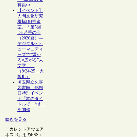
募集中
【イベント】
人間文化研究
機構DH推進
室、「第5回
DH若手の会
（2026夏）―
デジタル・ヒ
ューマニティ
ーズで“繋が
る×広がる”人
文学―」
（8/24-25・大
阪府）
埼玉県立久喜
図書館、休館
日特別イベン
ト「本のタイ
トルで一句!」
を開催
続きを見る
「カレントアウェア
ネス-R」用のRSS：