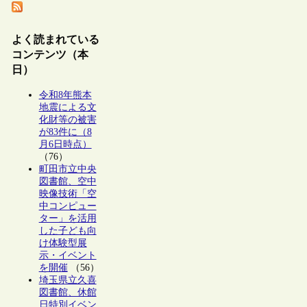
よく読まれている
コンテンツ（本
日）
令和8年熊本
地震による文
化財等の被害
が83件に（8
月6日時点）
（76）
町田市立中央
図書館、空中
映像技術「空
中コンピュー
ター」を活用
した子ども向
け体験型展
示・イベント
を開催
（56）
埼玉県立久喜
図書館、休館
日特別イベン