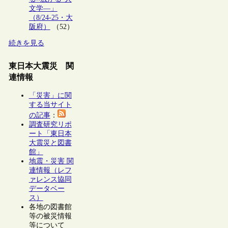
文学―」
（8/24-25・大
阪府）
（52）
続きを見る
東日本大震災 関
連情報
「災害」に関
する当サイト
の記事
：
調査研究リポ
ート「東日本
大震災と図書
館」
地震・災害 関
連情報（レフ
ァレンス協同
データベー
ス）
各地の図書館
等の被災情報
等について