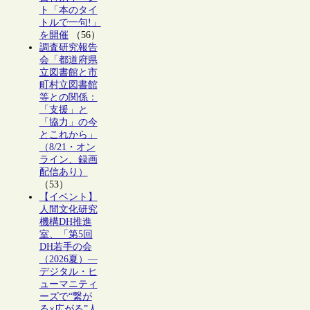
ト「本のタイ
トルで一句!」
を開催
（56）
調査研究報告
会「都道府県
立図書館と市
町村立図書館
等との関係：
「支援」と
「協力」の今
とこれから」
（8/21・オン
ライン、録画
配信あり）
（53）
【イベント】
人間文化研究
機構DH推進
室、「第5回
DH若手の会
（2026夏）―
デジタル・ヒ
ューマニティ
ーズで“繋が
る×広がる”人