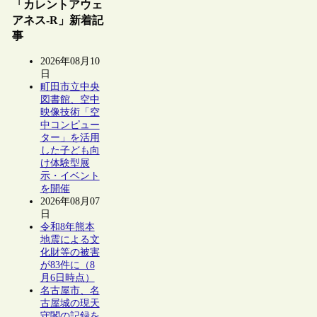
「カレントアウェ
アネス-R」新着記
事
2026年08月10
日
町田市立中央
図書館、空中
映像技術「空
中コンピュー
ター」を活用
した子ども向
け体験型展
示・イベント
を開催
2026年08月07
日
令和8年熊本
地震による文
化財等の被害
が83件に（8
月6日時点）
名古屋市、名
古屋城の現天
守閣の記録を