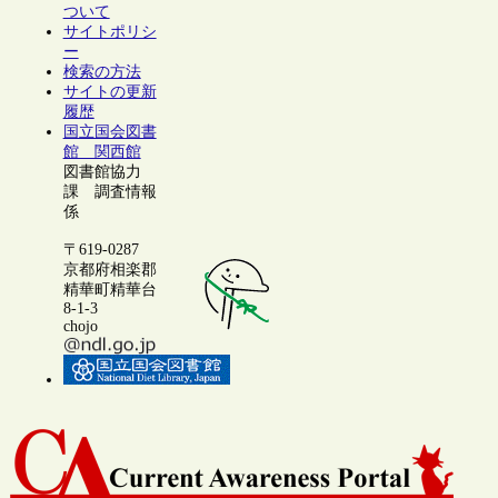
ついて
サイトポリシ
ー
検索の方法
サイトの更新
履歴
国立国会図書
館 関西館
図書館協力
課 調査情報
係
〒619-0287
京都府相楽郡
精華町精華台
8-1-3
chojo