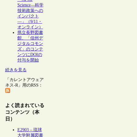
Science―科学
技術政策への
インパクト
―」（9/11・
オンライン）
県立長野図書
館、「信州デ
ジタルコモン
ズ」のコンテ
ンツにDOIの
付与を開始
続きを見る
「カレントアウェア
ネス-R」用のRSS：
よく読まれている
コンテンツ（本
日）
E2903 – 琉球
大学附属図書