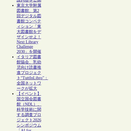
談内容を公開
東京大学附属
図書館、第2
回デジタル図
書館コンペテ
ィション「東
大図書館をデ
ザインせよ！
Next Library
Challenge
2030」を開催
イタリア図書
館協会、乳幼
児向け読書推
進プロジェク
ト“TuttInLibro”：
全国ネットワ
ークが拡大
【イベント】
国立国会図書
館（NDL）、
科学技術に関
する調査プロ
ジェクト2026
シンポジウム
「AI for