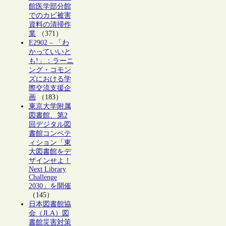
館医学部分館
でのカビ被害
資料の清掃作
業
（371）
E2902 – 「わ
かっていいと
も!」：ラーニ
ング・コモン
ズにおける学
際交流支援企
画
（183）
東京大学附属
図書館、第2
回デジタル図
書館コンペテ
ィション「東
大図書館をデ
ザインせよ！
Next Library
Challenge
2030」を開催
（145）
日本図書館協
会（JLA）図
書館災害対策