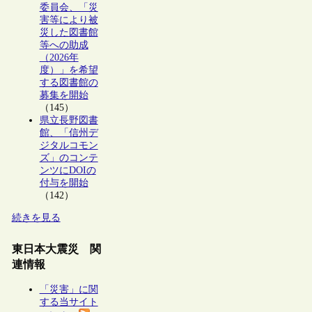
委員会、「災
害等により被
災した図書館
等への助成
（2026年
度）」を希望
する図書館の
募集を開始
（145）
県立長野図書
館、「信州デ
ジタルコモン
ズ」のコンテ
ンツにDOIの
付与を開始
（142）
続きを見る
東日本大震災 関
連情報
「災害」に関
する当サイト