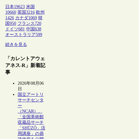
日本
19623
米国
10660
英国
3216
欧州
1426
カナダ
1069
韓
国
950
フランス
720
ドイツ
681
中国
638
オーストラリア
599
続きを見る
「カレントアウェ
アネス-R」新着記
事
2026年08月06
日
国立アートリ
サーチセンタ
ー
（NCAR）、
「全国美術館
収蔵品サーチ
「SHŪZŌ」活
用講座」の鼎