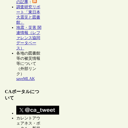
の記事
：
調査研究リポ
ート「東日本
大震災と図書
館」
地震・災害 関
連情報（レフ
ァレンス協同
データベー
ス）
各地の図書館
等の被災情報
等について
（外部リン
ク）
saveMLAK
CAポータルにつ
いて
カレントアウ
ェアネス・ポ