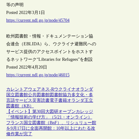
等の声明
Posted 2022年3月1日
https://current.ndl.go.jp/node/45704
欧州図書館・情報・ドキュメンテーション協
会連合（EBLIDA）ら、ウクライナ避難民への
サービス提供のアクセスポイントをホストす
るネットワーク“Libraries for Refugees”を創設
Posted 2022年4月20日
https://current.ndl.go.jp/node/46015
カレントアウェアネス-R
ウクライナ
オランダ
国立図書館
公共図書館
図書館協力
多文化・多
言語サービス
災害
読書
電子書籍
オランダ王立
図書館（KB）
【イベント】第30回大図研オープンカレッジ
「情報技術の学び方」（5/21・オンライン）
フランス国立図書館（BnF）、リシュリュー館
を9月17日に全面再開館：10年以上にわたる改
修作業が完了