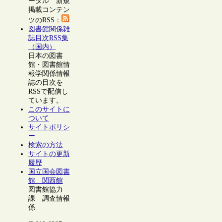
ータル 新規
掲載コンテン
ツのRSS：
図書館関係雑
誌目次RSS集
（国内）
日本の図書
館・図書館情
報学関係情報
誌の目次を
RSSで配信し
ています。
このサイトに
ついて
サイトポリシ
ー
検索の方法
サイトの更新
履歴
国立国会図書
館 関西館
図書館協力
課 調査情報
係