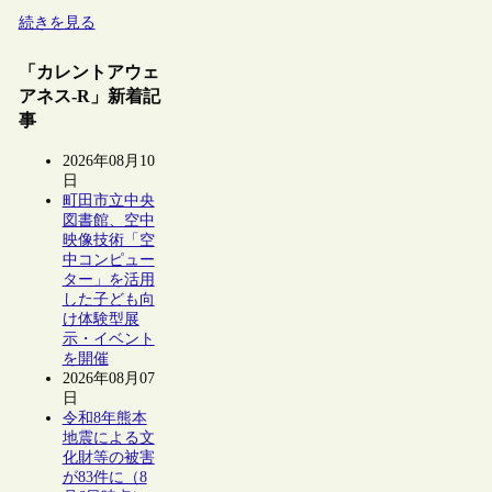
続きを見る
「カレントアウェ
アネス-R」新着記
事
2026年08月10
日
町田市立中央
図書館、空中
映像技術「空
中コンピュー
ター」を活用
した子ども向
け体験型展
示・イベント
を開催
2026年08月07
日
令和8年熊本
地震による文
化財等の被害
が83件に（8