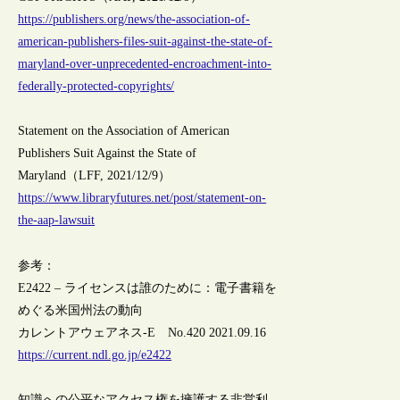
https://publishers.org/news/the-association-of-
american-publishers-files-suit-against-the-state-of-
maryland-over-unprecedented-encroachment-into-
federally-protected-copyrights/
Statement on the Association of American
Publishers Suit Against the State of
Maryland（LFF, 2021/12/9）
https://www.libraryfutures.net/post/statement-on-
the-aap-lawsuit
参考：
E2422 – ライセンスは誰のために：電子書籍を
めぐる米国州法の動向
カレントアウェアネス-E No.420 2021.09.16
https://current.ndl.go.jp/e2422
知識への公平なアクセス権を擁護する非営利