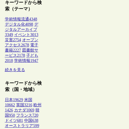
キーワードから検
索（テーマ）
学術情報流通
4348
デジタル化
4098
デ
ジタルアーカイブ
3349
イベント
3013
災害
2754
オープン
アクセス
2678
電子
書籍
2227
図書館サ
ービス
2178
子ども
2018
学術情報
1947
続きを見る
キーワードから検
索（国・地域）
日本
19629
米国
10662
英国
3216
欧州
1426
カナダ
1069
韓
国
950
フランス
720
ドイツ
681
中国
638
オーストラリア
599