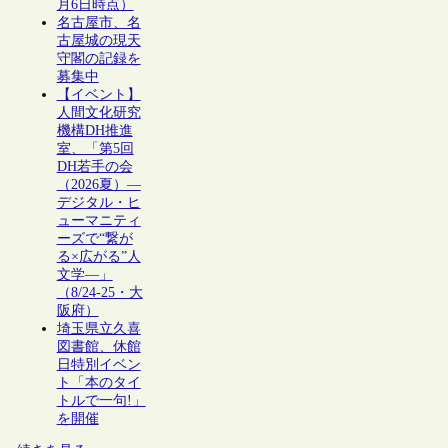
月6日時点）
名古屋市、名
古屋城の現天
守閣の記録を
募集中
【イベント】
人間文化研究
機構DH推進
室、「第5回
DH若手の会
（2026夏）―
デジタル・ヒ
ューマニティ
ーズで“繋が
る×広がる”人
文学―」
（8/24-25・大
阪府）
埼玉県立久喜
図書館、休館
日特別イベン
ト「本のタイ
トルで一句!」
を開催