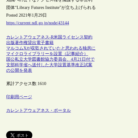
団体“Library Futures Institute”が立ち上げられる
Posted 2021年1月29日
https://current.ndl.go.jp/node/43144
カレントアウェアネス-R
米国
ライセンス契約
出版
著作権
貸出
電子書籍
マルコムXが収監されていたと思われる独房に
マイクロライブラリーを設置（記事紹介）
国公私立大学図書館協力委員会、4月21日付で
文部科学省へ送付した大学設置基準改正試案
の公開を発表
累計アクセス数:
1610
印刷用ページ
カレントアウェアネス・ポータル