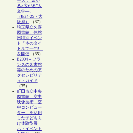
ーズで“繋が
る×広がる”人
文学―」
（8/24-25・大
阪府）
（37）
埼玉県立久喜
図書館、休館
日特別イベン
ト「本のタイ
トルで一句!」
を開催
（35）
E2904 – フラ
ンスの図書館
等のためのア
クセシビリテ
ィ・ガイド
（35）
町田市立中央
図書館、空中
映像技術「空
中コンピュー
ター」を活用
した子ども向
け体験型展
示・イベント