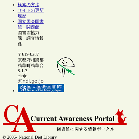
検索の方法
サイトの更新
履歴
国立国会図書
館 関西館
図書館協力
課 調査情報
係
〒619-0287
京都府相楽郡
精華町精華台
8-1-3
chojo
© 2006- National Diet Library