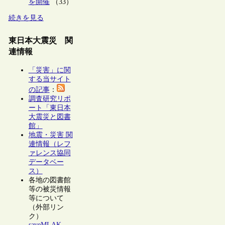
を開催
（33）
続きを見る
東日本大震災 関
連情報
「災害」に関
する当サイト
の記事
：
調査研究リポ
ート「東日本
大震災と図書
館」
地震・災害 関
連情報（レフ
ァレンス協同
データベー
ス）
各地の図書館
等の被災情報
等について
（外部リン
ク）
saveMLAK