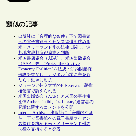
類似の記事
出版社に「合理的な条件」下で図書館
への電子書籍ライセンス提供を求める
米・メリーランド州の法律に関し、連
邦地方裁判所が違憲と判断
米国書店協会（ABA）、米国出版協会
（AAP）等、“Protect the Creative
Economy Coalition”を結成：知的財産権
保護を脅かし、デジタル市場に害をも
たらす動きに対抗
ジョージア州立大学のE-Reserves、著作
権侵害で訴えられる
米国出版協会（AAP）と米国の著作権
団体Authors Guild、“Z-Library”運営者の
起訴に関するコメントを公開
Internet Archive、出版社に「合理的な条
件」下で図書館への電子書籍ライセン
ス提供を求める米・メリーランド州の
法律を支持すると発表