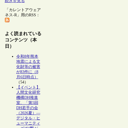
続きを見る
「カレントアウェア
ネス-R」用のRSS：
よく読まれている
コンテンツ（本
日）
令和8年熊本
地震による文
化財等の被害
が83件に（8
月6日時点）
（54）
【イベント】
人間文化研究
機構DH推進
室、「第5回
DH若手の会
（2026夏）―
デジタル・ヒ
ューマニティ