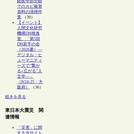
館医学部分館
でのカビ被害
資料の清掃作
業
（39）
【イベント】
人間文化研究
機構DH推進
室、「第5回
DH若手の会
（2026夏）―
デジタル・ヒ
ューマニティ
ーズで“繋が
る×広がる”人
文学―」
（8/24-25・大
阪府）
（36）
続きを見る
東日本大震災 関
連情報
「災害」に関
する当サイト