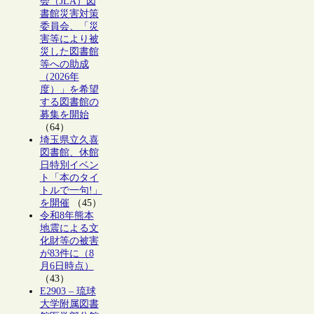
会（JLA）図
書館災害対策
委員会、「災
害等により被
災した図書館
等への助成
（2026年
度）」を希望
する図書館の
募集を開始
（64）
埼玉県立久喜
図書館、休館
日特別イベン
ト「本のタイ
トルで一句!」
を開催
（45）
令和8年熊本
地震による文
化財等の被害
が83件に（8
月6日時点）
（43）
E2903 – 琉球
大学附属図書