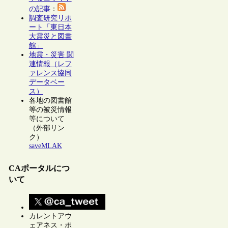
の記事
：
調査研究リポ
ート「東日本
大震災と図書
館」
地震・災害 関
連情報（レフ
ァレンス協同
データベー
ス）
各地の図書館
等の被災情報
等について
（外部リン
ク）
saveMLAK
CAポータルにつ
いて
カレントアウ
ェアネス・ポ