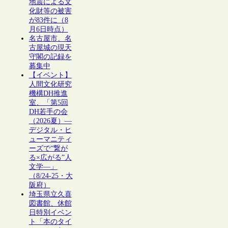
地震による文
化財等の被害
が83件に（8
月6日時点）
名古屋市、名
古屋城の現天
守閣の記録を
募集中
【イベント】
人間文化研究
機構DH推進
室、「第5回
DH若手の会
（2026夏）―
デジタル・ヒ
ューマニティ
ーズで“繋が
る×広がる”人
文学―」
（8/24-25・大
阪府）
埼玉県立久喜
図書館、休館
日特別イベン
ト「本のタイ