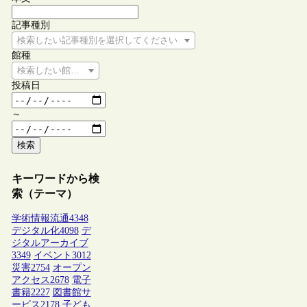
記事種別
検索したい記事種別を選択してください
館種
検索したい館種を選択してください
投稿日
～
検索
キーワードから検
索（テーマ）
学術情報流通
4348
デジタル化
4098
デ
ジタルアーカイブ
3349
イベント
3012
災害
2754
オープン
アクセス
2678
電子
書籍
2227
図書館サ
ービス
2178
子ども