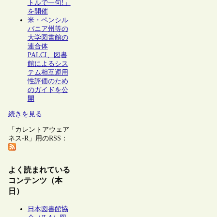
トルで一句!」
を開催
米・ペンシル
バニア州等の
大学図書館の
連合体
PALCI、図書
館によるシス
テム相互運用
性評価のため
のガイドを公
開
続きを見る
「カレントアウェア
ネス-R」用のRSS：
よく読まれている
コンテンツ（本
日）
日本図書館協