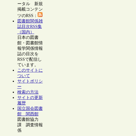
ータル 新規
掲載コンテン
ツのRSS：
図書館関係雑
誌目次RSS集
（国内）
日本の図書
館・図書館情
報学関係情報
誌の目次を
RSSで配信し
ています。
このサイトに
ついて
サイトポリシ
ー
検索の方法
サイトの更新
履歴
国立国会図書
館 関西館
図書館協力
課 調査情報
係