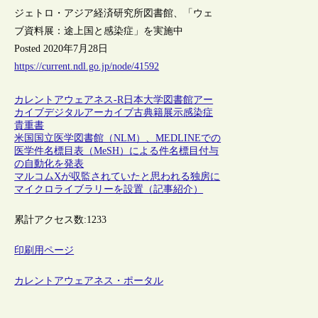
ジェトロ・アジア経済研究所図書館、「ウェ
ブ資料展：途上国と感染症」を実施中
Posted 2020年7月28日
https://current.ndl.go.jp/node/41592
カレントアウェアネス-R
日本
大学図書館
アー
カイブ
デジタルアーカイブ
古典籍
展示
感染症
貴重書
米国国立医学図書館（NLM）、MEDLINEでの
医学件名標目表（MeSH）による件名標目付与
の自動化を発表
マルコムXが収監されていたと思われる独房に
マイクロライブラリーを設置（記事紹介）
累計アクセス数:
1233
印刷用ページ
カレントアウェアネス・ポータル