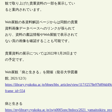
観で取り上げた貴重資料の一部を展示してい
ると案内されています。
Web展観の各資料解説ページからは同館の貴重
資料画像データベースへのリンクが張られて
おり、資料の書誌情報やWeb展観で表示されて
ない頁の画像を確認することも可能です。
貴重資料の展示については2022年1月28日まで
の予定です。
Web展観「病と生きる」を開催（龍谷大学図書
館, 2021/12/3）
https://library.ryukoku.ac.jp/bbses/bbs_articles/view/117/f2578e97b894d
frame_id=554
病と生きる
https://mylibrary.ryukoku.ac.jp/iwjs0005opc/htdocs/2021_yamaitoikiru_pr