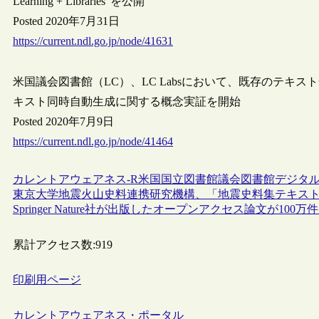
Learning + Libraries”を公開
Posted 2020年7月31日
https://current.ndl.go.jp/node/41631
米国議会図書館（LC）、LC Labsにおいて、既存のテキ
キスト同時自動生成に関する概念実証を開始
Posted 2020年7月9日
https://current.ndl.go.jp/node/41464
カレントアウェアネス-R
米国
国立図書館
議会図書館
デジタ
東京大学地震火山史料連携研究機構、「地震史料集テキス
Springer Nature社が出版したオープンアクセス論文が100万
累計アクセス数:
919
印刷用ページ
カレントアウェアネス・ポータル