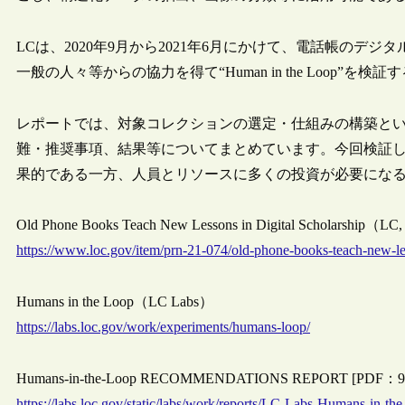
LCは、2020年9月から2021年6月にかけて、電話帳の
一般の人々等からの協力を得て“Human in the Loop”を検証する
レポートでは、対象コレクションの選定・仕組みの構築と
難・推奨事項、結果等についてまとめています。今回検証し
果的である一方、人員とリソースに多くの投資が必要にな
Old Phone Books Teach New Lessons in Digital Scholarship（LC
https://www.loc.gov/item/prn-21-074/old-phone-books-teach-new-les
Humans in the Loop（LC Labs）
https://labs.loc.gov/work/experiments/humans-loop/
Humans-in-the-Loop RECOMMENDATIONS REPORT [PDF
https://labs.loc.gov/static/labs/work/reports/LC-Labs-Humans-in-