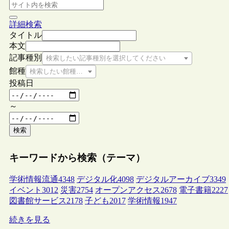
詳細検索
タイトル
本文
記事種別
検索したい記事種別を選択してください
館種
検索したい館種を選択してください
投稿日
～
検索
キーワードから検索（テーマ）
学術情報流通
4348
デジタル化
4098
デジタルアーカイブ
3349
イベント
3012
災害
2754
オープンアクセス
2678
電子書籍
2227
図書館サービス
2178
子ども
2017
学術情報
1947
続きを見る