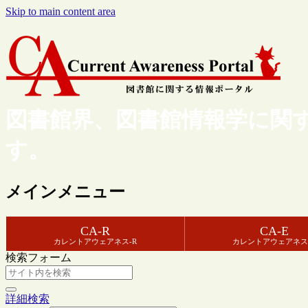
Skip to main content area
図書館界、図書館情報学に関
す。
メインメニュー
CA-R
CA-E
カレントアウェアネス-R
カレントアウェアネス
検索フォーム
詳細検索