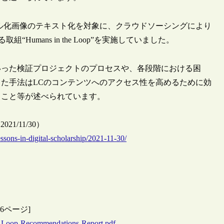
デジタル化画像のテキスト化を対象に、クラウドソーシングにより
取組“Humans in the Loop”を実施していました。
いった検証プロジェクトのプロセスや、各段階における困
た手法はLCのコンテンツへのアクセス性を高めるために効
ること等が述べられています。
, 2021/11/30）
sons-in-digital-scholarship/2021-11-30/
：96ページ]
the-Loop-Recommendations-Report.pdf