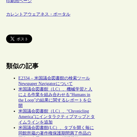
印刷用ページ
カレントアウェアネス・ポータル
類似の記事
E2334 – 米国議会図書館の検索ツール
Newspaper Navigatorについて
米国議会図書館（LC）、機械学習と人
による作業を組み合わせる“Humans in
the Loop”の結果に関するレポートを公
開
米国議会図書館（LC）、“Chronicling
America”にインタラクティブマップとタ
イムラインを追加
米国議会図書館(LC）、タブを開く毎に
同館所蔵の著作権保護期間満了作品の