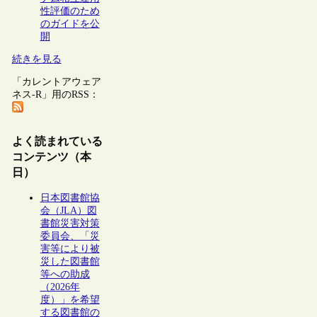
性評価のため
のガイドを公
開
続きを見る
「カレントアウェア
ネス-R」用のRSS：
よく読まれている
コンテンツ（本
日）
日本図書館協
会（JLA）図
書館災害対策
委員会、「災
害等により被
災した図書館
等への助成
（2026年
度）」を希望
する図書館の