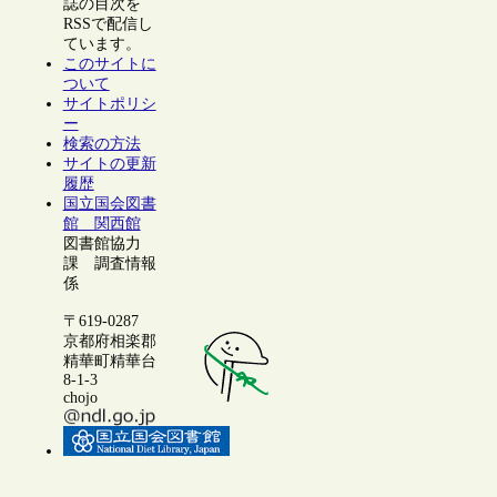
誌の目次を
RSSで配信し
ています。
このサイトに
ついて
サイトポリシ
ー
検索の方法
サイトの更新
履歴
国立国会図書
館 関西館
図書館協力
課 調査情報
係
〒619-0287
京都府相楽郡
精華町精華台
8-1-3
chojo