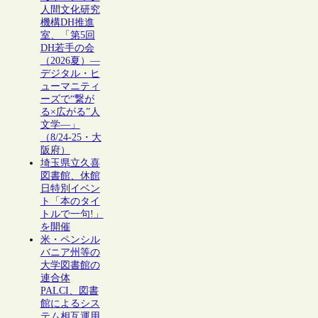
人間文化研究
機構DH推進
室、「第5回
DH若手の会
（2026夏）―
デジタル・ヒ
ューマニティ
ーズで“繋が
る×広がる”人
文学―」
（8/24-25・大
阪府）
埼玉県立久喜
図書館、休館
日特別イベン
ト「本のタイ
トルで一句!」
を開催
米・ペンシル
バニア州等の
大学図書館の
連合体
PALCI、図書
館によるシス
テム相互運用