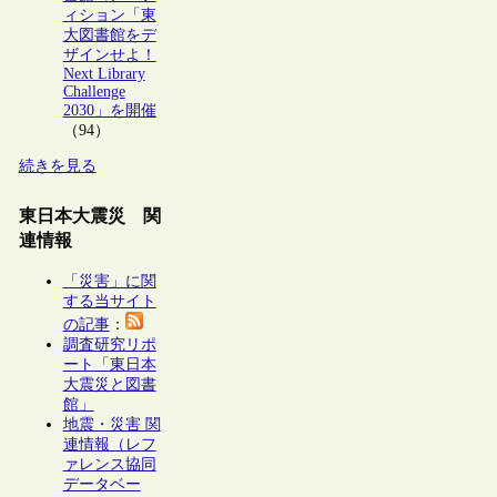
ィション「東
大図書館をデ
ザインせよ！
Next Library
Challenge
2030」を開催
（94）
続きを見る
東日本大震災 関
連情報
「災害」に関
する当サイト
の記事
：
調査研究リポ
ート「東日本
大震災と図書
館」
地震・災害 関
連情報（レフ
ァレンス協同
データベー