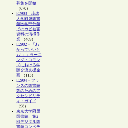
募集を開始
（670）
E2903 – 琉球
大学附属図書
館医学部分館
でのカビ被害
資料の清掃作
業
（489）
E2902 – 「わ
かっていいと
も!」：ラーニ
ング・コモン
ズにおける学
際交流支援企
画
（113）
E2904 – フラ
ンスの図書館
等のためのア
クセシビリテ
ィ・ガイド
（98）
東京大学附属
図書館、第2
回デジタル図
書館コンペテ