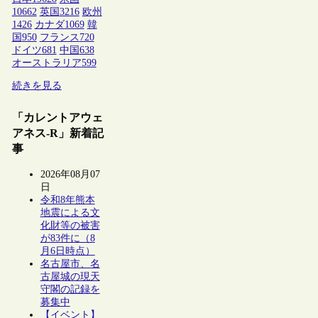
10662
英国
3216
欧州
1426
カナダ
1069
韓
国
950
フランス
720
ドイツ
681
中国
638
オーストラリア
599
続きを見る
「カレントアウェ
アネス-R」新着記
事
2026年08月07
日
令和8年熊本
地震による文
化財等の被害
が83件に（8
月6日時点）
名古屋市、名
古屋城の現天
守閣の記録を
募集中
【イベント】