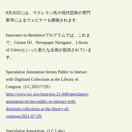
8月26日には、マクレラン氏や現代芸術の専門
家等によるウェビナーも開催されます。
Innovator-in-Residenceプログラムでは、これま
で、Citizen DJ、Newspaper Navigator、Library
of Colorsといった新たな企画が提供されていま
す。
Speculative Annotation Invites Public to Interact
with Digitized Collections at the Library of
Congress（LC,2021/7/29）
https://www.loc.gov/item/prn-21-040/speculative-
annotation-invites-public-to-interact-with-
digitized-collections-at-the-library-of-
congress/2021-07-29/
Speculative Annotation（LC Labs）