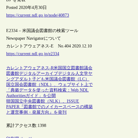
Posted 2020年4月30日
https://current.ndl.go.jp/node/40873
E2334 – 米国議会図書館の検索ツール
Newspaper Navigatorについて
カレントアウェアネス-E No.404 2020.12.10
https://current.ndl.go.jp/e2334
カレントアウェアネス-R
米国
国立図書館
議会
図書館
デジタルアーカイブ
デジタル人文学
ヤ
ングアダルト
子ども
米国議会図書館（LC）
国立国会図書館（NDL）、ウェブサイト上で
「典拠データを使った資料検索：Web NDL
Authoritiesガイド」を公開
韓国国立中央図書館（NLK）、ISSUE
PAPER『図書館でのメイカースペースの構築
と運営事例・発展方向』を発刊
累計アクセス数:
1398