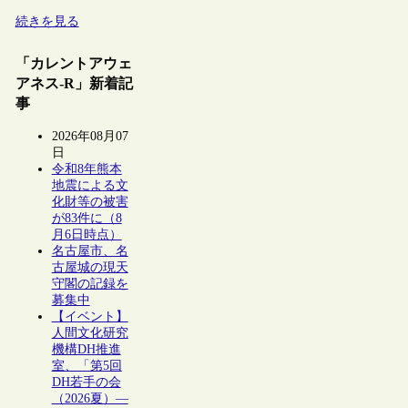
続きを見る
「カレントアウェ
アネス-R」新着記
事
2026年08月07
日
令和8年熊本
地震による文
化財等の被害
が83件に（8
月6日時点）
名古屋市、名
古屋城の現天
守閣の記録を
募集中
【イベント】
人間文化研究
機構DH推進
室、「第5回
DH若手の会
（2026夏）―