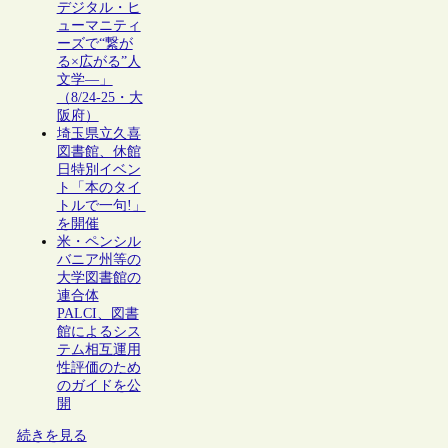
デジタル・ヒ
ューマニティ
ーズで“繋が
る×広がる”人
文学―」
（8/24-25・大
阪府）
埼玉県立久喜
図書館、休館
日特別イベン
ト「本のタイ
トルで一句!」
を開催
米・ペンシル
バニア州等の
大学図書館の
連合体
PALCI、図書
館によるシス
テム相互運用
性評価のため
のガイドを公
開
続きを見る