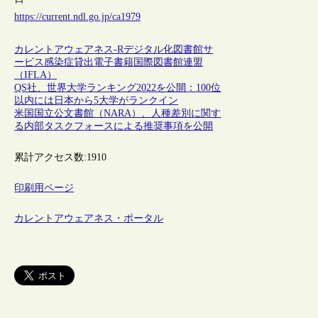
https://current.ndl.go.jp/ca1979
カレントアウェアネス-R
デジタル化
図書館サ
ービス
感染症
貸出
電子書籍
国際図書館連盟
（IFLA）
QS社、世界大学ランキング2022を公開：100位
以内には日本から5大学がランクイン
米国国立公文書館（NARA）、人種差別に関す
る内部タスクフォースによる推奨事項を公開
累計アクセス数:
1910
印刷用ページ
カレントアウェアネス・ポータル