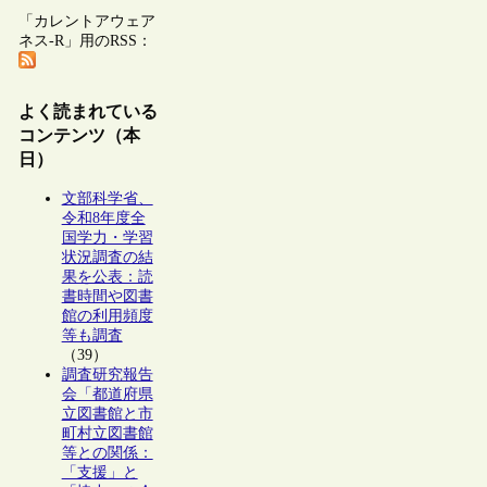
「カレントアウェア
ネス-R」用のRSS：
よく読まれている
コンテンツ（本
日）
文部科学省、
令和8年度全
国学力・学習
状況調査の結
果を公表：読
書時間や図書
館の利用頻度
等も調査
（39）
調査研究報告
会「都道府県
立図書館と市
町村立図書館
等との関係：
「支援」と