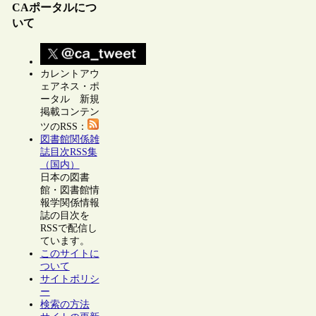
CAポータルにつ
いて
カレントアウ
ェアネス・ポ
ータル 新規
掲載コンテン
ツのRSS：
図書館関係雑
誌目次RSS集
（国内）
日本の図書
館・図書館情
報学関係情報
誌の目次を
RSSで配信し
ています。
このサイトに
ついて
サイトポリシ
ー
検索の方法