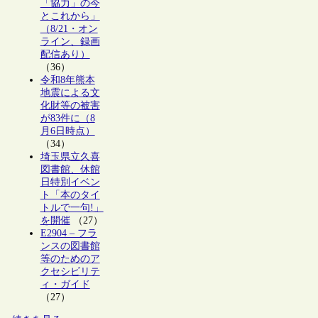
「協力」の今
とこれから」
（8/21・オン
ライン、録画
配信あり）
（36）
令和8年熊本
地震による文
化財等の被害
が83件に（8
月6日時点）
（34）
埼玉県立久喜
図書館、休館
日特別イベン
ト「本のタイ
トルで一句!」
を開催
（27）
E2904 – フラ
ンスの図書館
等のためのア
クセシビリテ
ィ・ガイド
（27）