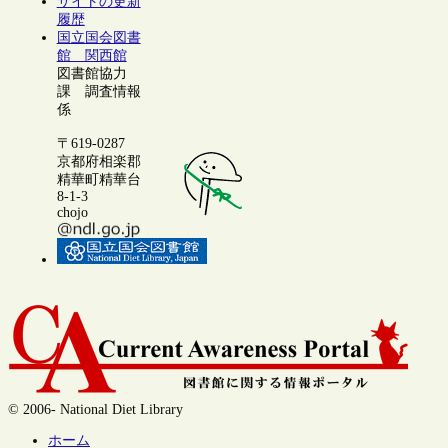
サイトの更新
履歴
国立国会図書
館 関西館
図書館協力
課 調査情報
係
〒619-0287
京都府相楽郡
精華町精華台
8-1-3
chojo
© 2006- National Diet Library
ホーム