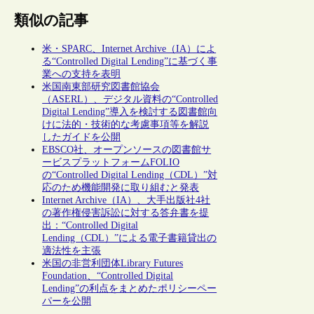
類似の記事
米・SPARC、Internet Archive（IA）によ
る“Controlled Digital Lending”に基づく事
業への支持を表明
米国南東部研究図書館協会
（ASERL）、デジタル資料の“Controlled
Digital Lending”導入を検討する図書館向
けに法的・技術的な考慮事項等を解説
したガイドを公開
EBSCO社、オープンソースの図書館サ
ービスプラットフォームFOLIO
の“Controlled Digital Lending（CDL）”対
応のため機能開発に取り組むと発表
Internet Archive（IA）、大手出版社4社
の著作権侵害訴訟に対する答弁書を提
出：“Controlled Digital
Lending（CDL）”による電子書籍貸出の
適法性を主張
米国の非営利団体Library Futures
Foundation、“Controlled Digital
Lending”の利点をまとめたポリシーペー
パーを公開