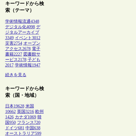
キーワードから検
索（テーマ）
学術情報流通
4348
デジタル化
4098
デ
ジタルアーカイブ
3349
イベント
3012
災害
2754
オープン
アクセス
2678
電子
書籍
2227
図書館サ
ービス
2178
子ども
2017
学術情報
1947
続きを見る
キーワードから検
索（国・地域）
日本
19628
米国
10662
英国
3216
欧州
1426
カナダ
1069
韓
国
950
フランス
720
ドイツ
681
中国
638
オーストラリア
599