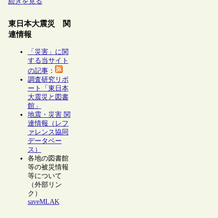
続きを見る
東日本大震災 関
連情報
「災害」に関
する当サイト
の記事
：
調査研究リポ
ート「東日本
大震災と図書
館」
地震・災害 関
連情報（レフ
ァレンス協同
データベー
ス）
各地の図書館
等の被災情報
等について
（外部リン
ク）
saveMLAK