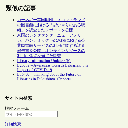
類似の記事
カーネギー英国財団、スコットランド
の図書館における「思いやりのある取
組」を調査したレポートを公開
米国のシンクタンク・ニューアメリ
カ、パンデミック下の米国における公
共図書館サービスの利用に関する調査
報告書を公開：オンラインリソースの
利用に焦点を当てた調査
Library Information Update 4(5)
E2371e – Awareness towards Libraries: The
Impact of COVID-19
E1640e – Thinking about the Future of
Libraries in Fukushima <Report>
サイト内検索
検索フォーム
詳細検索