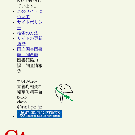
RSSで配信し
ています。
このサイトに
ついて
サイトポリシ
ー
検索の方法
サイトの更新
履歴
国立国会図書
館 関西館
図書館協力
課 調査情報
係
〒619-0287
京都府相楽郡
精華町精華台
8-1-3
chojo