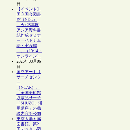
日
【イベント】
国立国会図書
館（NDL）
「令和8年度
アジア資料書
誌作成セミナ
ー―ベトナム
語・実践編
―」（10/14・
オンライン）
2026年08月06
日
国立アートリ
サーチセンタ
ー
（NCAR）、
「全国美術館
収蔵品サーチ
「SHŪZŌ」活
用講座」の鼎
談内容を公開
東京大学附属
図書館、第2
回デジタル図