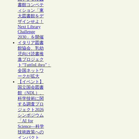
書館コンペテ
ィション「東
大図書館をデ
ザインせよ！
Next Library
Challenge
2030」を開催
イタリア図書
館協会、乳幼
児向け読書推
進プロジェク
ト“TuttInLibro”：
全国ネットワ
ークが拡大
【イベント】
国立国会図書
館（NDL）、
科学技術に関
する調査プロ
ジェクト2026
シンポジウム
「AI for
Science―科学
技術政策への
インパクト