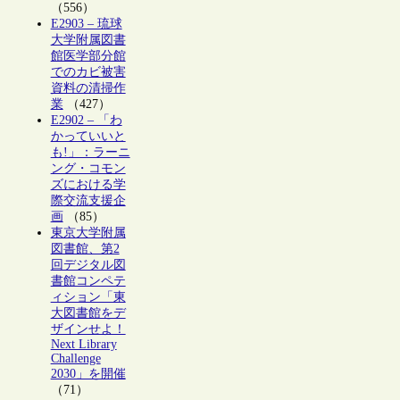
（556）
E2903 – 琉球
大学附属図書
館医学部分館
でのカビ被害
資料の清掃作
業
（427）
E2902 – 「わ
かっていいと
も!」：ラーニ
ング・コモン
ズにおける学
際交流支援企
画
（85）
東京大学附属
図書館、第2
回デジタル図
書館コンペテ
ィション「東
大図書館をデ
ザインせよ！
Next Library
Challenge
2030」を開催
（71）