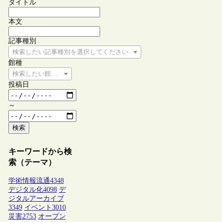
タイトル
本文
記事種別
検索したい記事種別を選択してください
館種
検索したい館種を選択してください
投稿日
～
検索
キーワードから検
索（テーマ）
学術情報流通
4348
デジタル化
4098
デ
ジタルアーカイブ
3349
イベント
3010
災害
2753
オープン