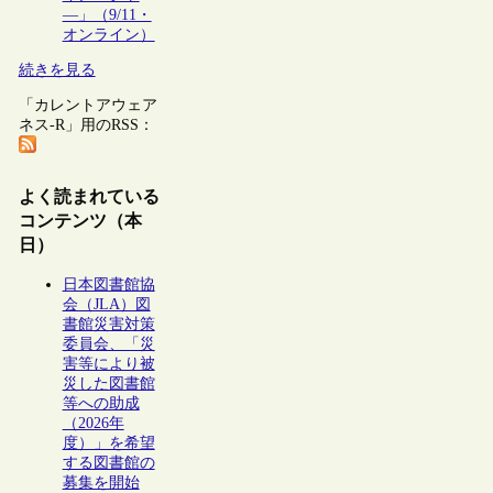
―」（9/11・
オンライン）
続きを見る
「カレントアウェア
ネス-R」用のRSS：
よく読まれている
コンテンツ（本
日）
日本図書館協
会（JLA）図
書館災害対策
委員会、「災
害等により被
災した図書館
等への助成
（2026年
度）」を希望
する図書館の
募集を開始