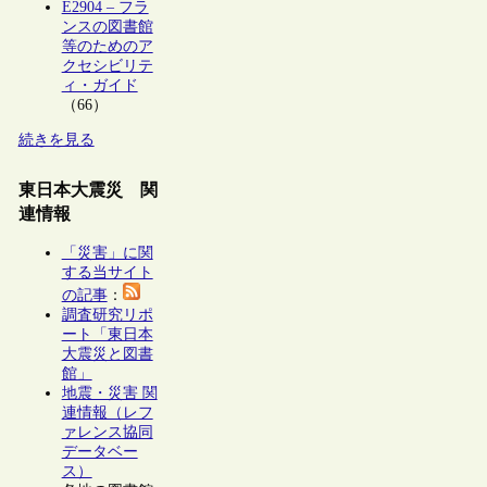
E2904 – フラ
ンスの図書館
等のためのア
クセシビリテ
ィ・ガイド
（66）
続きを見る
東日本大震災 関
連情報
「災害」に関
する当サイト
の記事
：
調査研究リポ
ート「東日本
大震災と図書
館」
地震・災害 関
連情報（レフ
ァレンス協同
データベー
ス）