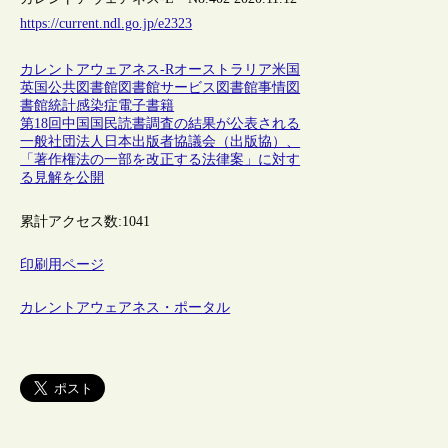
https://current.ndl.go.jp/e2323
カレントアウェアネス-R
オーストラリア
米国
英国
公共図書館
図書館サービス
図書館事情
図
書館統計
感染症
電子書籍
第18回中国国民読書調査の結果が公表される
一般社団法人日本出版者協議会（出版協）、
「著作権法の一部を改正する法律案」に対す
る見解を公開
累計アクセス数:
1041
印刷用ページ
カレントアウェアネス・ポータル