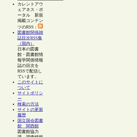
カレントアウ
ェアネス・ポ
ータル 新規
掲載コンテン
ツのRSS：
図書館関係雑
誌目次RSS集
（国内）
日本の図書
館・図書館情
報学関係情報
誌の目次を
RSSで配信し
ています。
このサイトに
ついて
サイトポリシ
ー
検索の方法
サイトの更新
履歴
国立国会図書
館 関西館
図書館協力