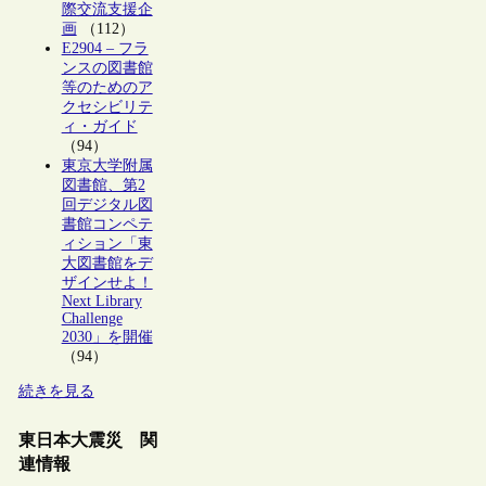
際交流支援企
画
（112）
E2904 – フラ
ンスの図書館
等のためのア
クセシビリテ
ィ・ガイド
（94）
東京大学附属
図書館、第2
回デジタル図
書館コンペテ
ィション「東
大図書館をデ
ザインせよ！
Next Library
Challenge
2030」を開催
（94）
続きを見る
東日本大震災 関
連情報