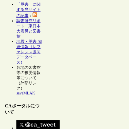
「災害」に関
する当サイト
の記事
：
調査研究リポ
ート「東日本
大震災と図書
館」
地震・災害 関
連情報（レフ
ァレンス協同
データベー
ス）
各地の図書館
等の被災情報
等について
（外部リン
ク）
saveMLAK
CAポータルにつ
いて