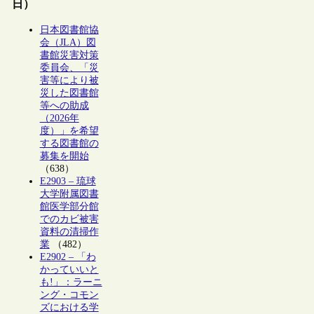
日）
日本図書館協
会（JLA）図
書館災害対策
委員会、「災
害等により被
災した図書館
等への助成
（2026年
度）」を希望
する図書館の
募集を開始
（638）
E2903 – 琉球
大学附属図書
館医学部分館
でのカビ被害
資料の清掃作
業
（482）
E2902 – 「わ
かっていいと
も!」：ラーニ
ング・コモン
ズにおける学