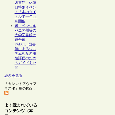
図書館、休館
日特別イベン
ト「本のタイ
トルで一句!」
を開催
米・ペンシル
バニア州等の
大学図書館の
連合体
PALCI、図書
館によるシス
テム相互運用
性評価のため
のガイドを公
開
続きを見る
「カレントアウェア
ネス-R」用のRSS：
よく読まれている
コンテンツ（本