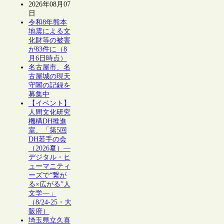
2026年08月07
日
令和8年熊本
地震による文
化財等の被害
が83件に（8
月6日時点）
名古屋市、名
古屋城の現天
守閣の記録を
募集中
【イベント】
人間文化研究
機構DH推進
室、「第5回
DH若手の会
（2026夏）―
デジタル・ヒ
ューマニティ
ーズで“繋が
る×広がる”人
文学―」
（8/24-25・大
阪府）
埼玉県立久喜