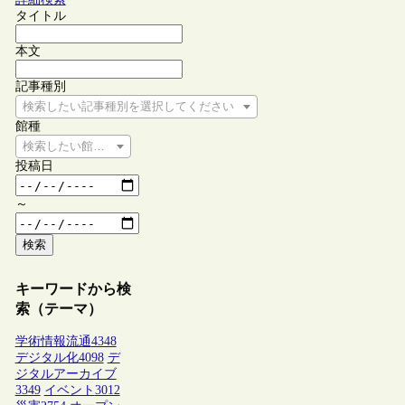
タイトル
本文
記事種別
検索したい記事種別を選択してください
館種
検索したい館種を選択してください
投稿日
～
検索
キーワードから検
索（テーマ）
学術情報流通
4348
デジタル化
4098
デ
ジタルアーカイブ
3349
イベント
3012