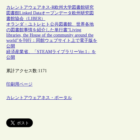
カレントアウェアネス-R
欧州
大学図書館
研究
図書館
Linked Data
オープンデータ
欧州研究図
書館協会（LIBER）
オランダ・ユトレヒト公共図書館、世界各地
の図書館事情を紹介した単行書“Living
libraries, the House of the community around the
world”を刊行：同館ウェブサイト上で電子版を
公開
経済産業省、「STEAMライブラリーVer.1」を
公開
累計アクセス数:
1171
印刷用ページ
カレントアウェアネス・ポータル