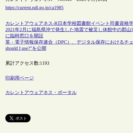
https://current.ndl.go.jp/ca1985
カレントアウェアネス-R
日本
学校図書館
イベント
司書資格
2021年2月に福島県沖で発生した地震で被災し休館中の郡
に臨時窓口を開設
英・電子情報保存連合（DPC）、デジタル保存におけるチェックサムの利
should I use?”を公開
累計アクセス数:
1193
印刷用ページ
カレントアウェアネス・ポータル