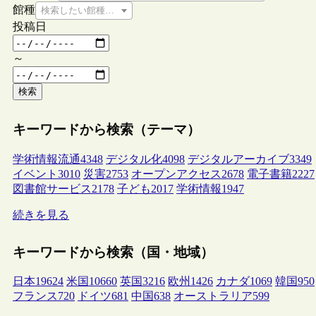
館種
検索したい館種を選択してください
投稿日
～
検索
キーワードから検索（テーマ）
学術情報流通
4348
デジタル化
4098
デジタルアーカイブ
3349
イベント
3010
災害
2753
オープンアクセス
2678
電子書籍
2227
図書館サービス
2178
子ども
2017
学術情報
1947
続きを見る
キーワードから検索（国・地域）
日本
19624
米国
10660
英国
3216
欧州
1426
カナダ
1069
韓国
950
フランス
720
ドイツ
681
中国
638
オーストラリア
599