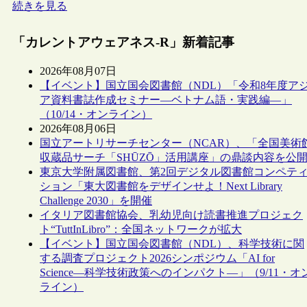
続きを見る
「カレントアウェアネス-R」新着記事
2026年08月07日
【イベント】国立国会図書館（NDL）「令和8年度ア
ア資料書誌作成セミナー―ベトナム語・実践編―」
（10/14・オンライン）
2026年08月06日
国立アートリサーチセンター（NCAR）、「全国美術
収蔵品サーチ「SHŪZŌ」活用講座」の鼎談内容を公
東京大学附属図書館、第2回デジタル図書館コンペテ
ション「東大図書館をデザインせよ！Next Library
Challenge 2030」を開催
イタリア図書館協会、乳幼児向け読書推進プロジェク
ト“TuttInLibro”：全国ネットワークが拡大
【イベント】国立国会図書館（NDL）、科学技術に関
する調査プロジェクト2026シンポジウム「AI for
Science―科学技術政策へのインパクト―」（9/11・オ
ライン）