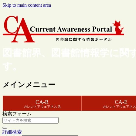
Skip to main content area
図書館界、図書館情報学に関
す。
メインメニュー
CA-R
CA-E
カレントアウェアネス-R
カレントアウェアネス
検索フォーム
詳細検索