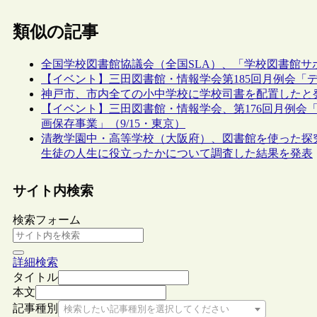
類似の記事
全国学校図書館協議会（全国SLA）、「学校図書館サ
【イベント】三田図書館・情報学会第185回月例会「デ
神戸市、市内全ての小中学校に学校司書を配置したと
【イベント】三田図書館・情報学会、第176回月例会
画保存事業」（9/15・東京）
清教学園中・高等学校（大阪府）、図書館を使った探
生徒の人生に役立ったかについて調査した結果を発表
サイト内検索
検索フォーム
詳細検索
タイトル
本文
記事種別
検索したい記事種別を選択してください