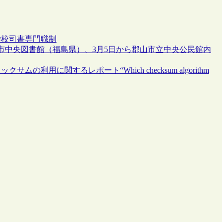
学校司書
専門職制
山市中央図書館（福島県）、3月5日から郡山市立中央公民館内
用に関するレポート“Which checksum algorithm