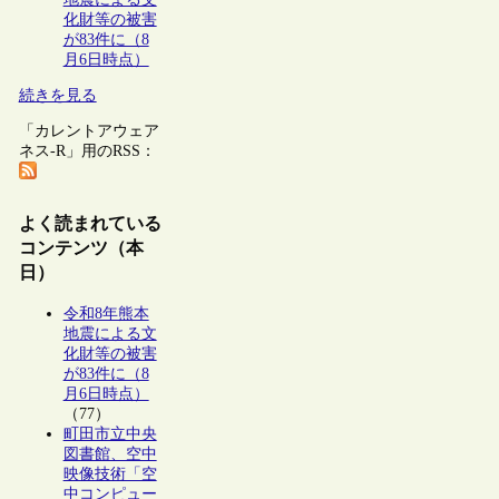
化財等の被害
が83件に（8
月6日時点）
続きを見る
「カレントアウェア
ネス-R」用のRSS：
よく読まれている
コンテンツ（本
日）
令和8年熊本
地震による文
化財等の被害
が83件に（8
月6日時点）
（77）
町田市立中央
図書館、空中
映像技術「空
中コンピュー