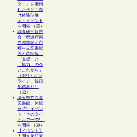
ター」を活用
した子ども向
け体験型展
示・イベント
を開催
（65）
調査研究報告
会「都道府県
立図書館と市
町村立図書館
等との関係：
「支援」と
「協力」の今
とこれから」
（8/21・オン
ライン、録画
配信あり）
（62）
埼玉県立久喜
図書館、休館
日特別イベン
ト「本のタイ
トルで一句!」
を開催
（59）
【イベント】
人間文化研究