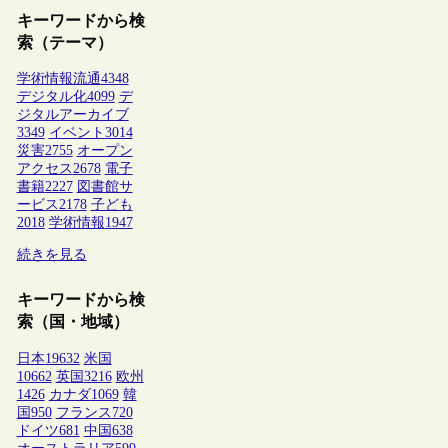
キーワードから検
索（テーマ）
学術情報流通
4348
デジタル化
4099
デ
ジタルアーカイブ
3349
イベント
3014
災害
2755
オープン
アクセス
2678
電子
書籍
2227
図書館サ
ービス
2178
子ども
2018
学術情報
1947
続きを見る
キーワードから検
索（国・地域）
日本
19632
米国
10662
英国
3216
欧州
1426
カナダ
1069
韓
国
950
フランス
720
ドイツ
681
中国
638