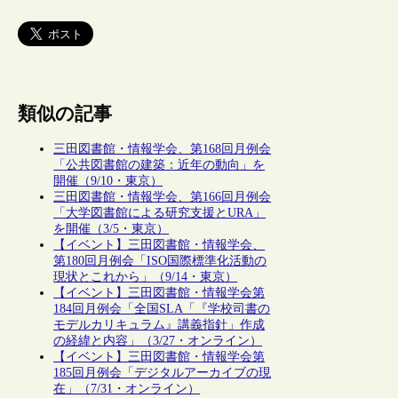
類似の記事
三田図書館・情報学会、第168回月例会
「公共図書館の建築：近年の動向」を
開催（9/10・東京）
三田図書館・情報学会、第166回月例会
「大学図書館による研究支援とURA」
を開催（3/5・東京）
【イベント】三田図書館・情報学会、
第180回月例会「ISO国際標準化活動の
現状とこれから」（9/14・東京）
【イベント】三田図書館・情報学会第
184回月例会「全国SLA「『学校司書の
モデルカリキュラム』講義指針」作成
の経緯と内容」（3/27・オンライン）
【イベント】三田図書館・情報学会第
185回月例会「デジタルアーカイブの現
在」（7/31・オンライン）