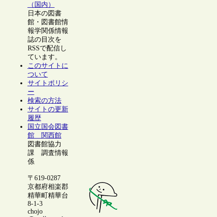
（国内）
日本の図書
館・図書館情
報学関係情報
誌の目次を
RSSで配信し
ています。
このサイトに
ついて
サイトポリシ
ー
検索の方法
サイトの更新
履歴
国立国会図書
館 関西館
図書館協力
課 調査情報
係
〒619-0287
京都府相楽郡
精華町精華台
8-1-3
chojo