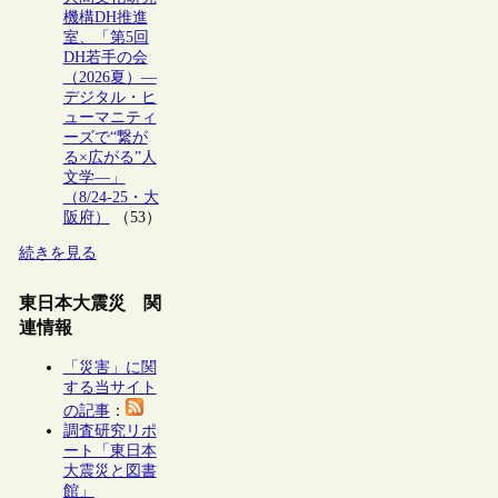
機構DH推進
室、「第5回
DH若手の会
（2026夏）―
デジタル・ヒ
ューマニティ
ーズで“繋が
る×広がる”人
文学―」
（8/24-25・大
阪府）
（53）
続きを見る
東日本大震災 関
連情報
「災害」に関
する当サイト
の記事
：
調査研究リポ
ート「東日本
大震災と図書
館」