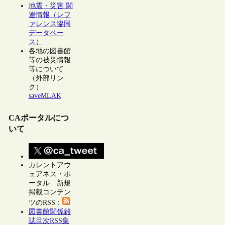
地震・災害 関
連情報（レフ
ァレンス協同
データベー
ス）
各地の図書館
等の被災情報
等について
（外部リン
ク）
saveMLAK
CAポータルにつ
いて
カレントアウ
ェアネス・ポ
ータル 新規
掲載コンテン
ツのRSS：
図書館関係雑
誌目次RSS集