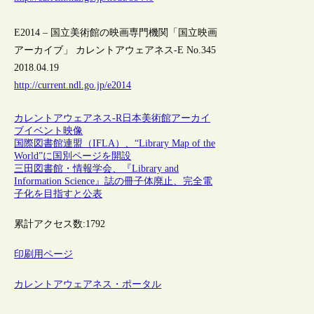
E2014 – 国立美術館の映画専門機関「国立映画
アーカイブ」 カレントアウェアネス-E No.345
2018.04.19
http://current.ndl.go.jp/e2014
カレントアウェアネス-R
日本
美術館
アーカイ
ブ
イベント
映像
国際図書館連盟（IFLA）、“Library Map of the
World”に国別ページを開設
三田図書館・情報学会、『Library and
Information Science』誌の冊子体廃止、完全電
子化を目指すと公表
累計アクセス数:
1792
印刷用ページ
カレントアウェアネス・ポータル