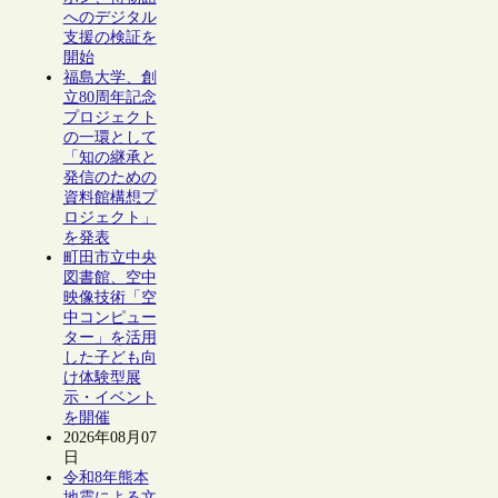
へのデジタル
支援の検証を
開始
福島大学、創
立80周年記念
プロジェクト
の一環として
「知の継承と
発信のための
資料館構想プ
ロジェクト」
を発表
町田市立中央
図書館、空中
映像技術「空
中コンピュー
ター」を活用
した子ども向
け体験型展
示・イベント
を開催
2026年08月07
日
令和8年熊本
地震による文