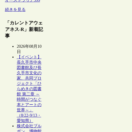
オーストラリア
599
続きを見る
「カレントアウェ
アネス-R」新着記
事
2026年08月10
日
【イベント】
長久手市中央
図書館及び長
久手市文化の
家、共同プロ
ジェクト「ひ
らめきの図書
館 第二章 ～
時間がつなぐ
本とアートの
世界～」
（8/22-9/13・
愛知県）
株式会社ブル
ボン、博物館