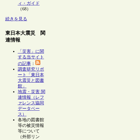
ィ・ガイド
（68）
続きを見る
東日本大震災 関
連情報
「災害」に関
する当サイト
の記事
：
調査研究リポ
ート「東日本
大震災と図書
館」
地震・災害 関
連情報（レフ
ァレンス協同
データベー
ス）
各地の図書館
等の被災情報
等について
（外部リン