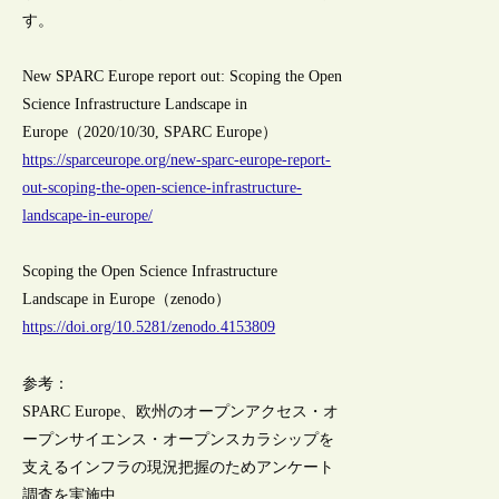
す。
New SPARC Europe report out: Scoping the Open
Science Infrastructure Landscape in
Europe（2020/10/30, SPARC Europe）
https://sparceurope.org/new-sparc-europe-report-
out-scoping-the-open-science-infrastructure-
landscape-in-europe/
Scoping the Open Science Infrastructure
Landscape in Europe（zenodo）
https://doi.org/10.5281/zenodo.4153809
参考：
SPARC Europe、欧州のオープンアクセス・オ
ープンサイエンス・オープンスカラシップを
支えるインフラの現況把握のためアンケート
調査を実施中