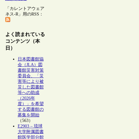
「カレントアウェア
ネス-R」用のRSS：
よく読まれている
コンテンツ（本
日）
日本図書館協
会（JLA）図
書館災害対策
委員会、「災
害等により被
災した図書館
等への助成
（2026年
度）」を希望
する図書館の
募集を開始
（563）
E2903 – 琉球
大学附属図書
館医学部分館