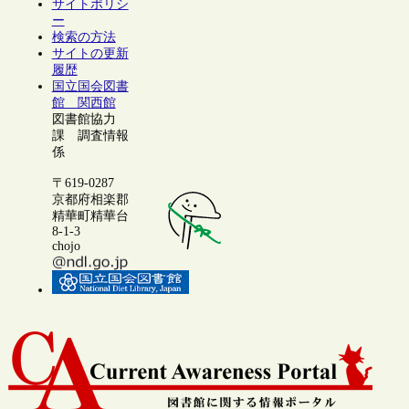
サイトポリシ
ー
検索の方法
サイトの更新
履歴
国立国会図書
館 関西館
図書館協力
課 調査情報
係
〒619-0287
京都府相楽郡
精華町精華台
8-1-3
chojo