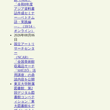
「令和8年度
アジア資料書
誌作成セミナ
ー―ベトナム
語・実践編
―」（10/14・
オンライン）
2026年08月06
日
国立アートリ
サーチセンタ
ー
（NCAR）、
「全国美術館
収蔵品サーチ
「SHŪZŌ」活
用講座」の鼎
談内容を公開
東京大学附属
図書館、第2
回デジタル図
書館コンペテ
ィション「東
大図書館をデ