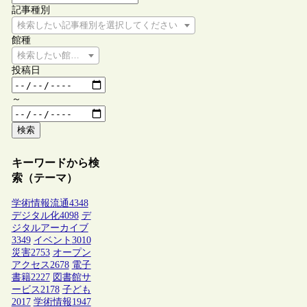
記事種別
検索したい記事種別を選択してください
館種
検索したい館種を選択してください
投稿日
～
検索
キーワードから検
索（テーマ）
学術情報流通
4348
デジタル化
4098
デ
ジタルアーカイブ
3349
イベント
3010
災害
2753
オープン
アクセス
2678
電子
書籍
2227
図書館サ
ービス
2178
子ども
2017
学術情報
1947