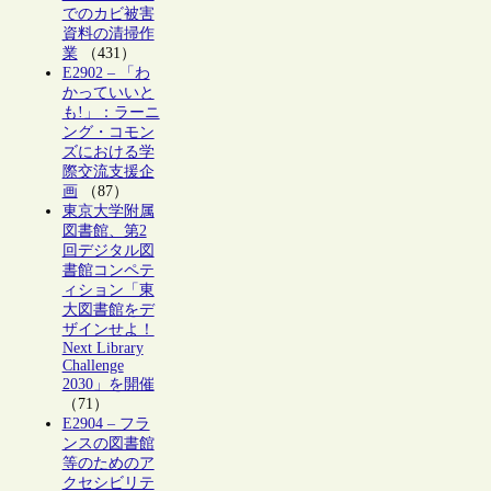
でのカビ被害
資料の清掃作
業
（431）
E2902 – 「わ
かっていいと
も!」：ラーニ
ング・コモン
ズにおける学
際交流支援企
画
（87）
東京大学附属
図書館、第2
回デジタル図
書館コンペテ
ィション「東
大図書館をデ
ザインせよ！
Next Library
Challenge
2030」を開催
（71）
E2904 – フラ
ンスの図書館
等のためのア
クセシビリテ