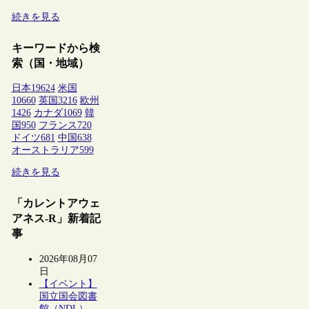
続きを見る
キーワードから検
索（国・地域）
日本
19624
米国
10660
英国
3216
欧州
1426
カナダ
1069
韓
国
950
フランス
720
ドイツ
681
中国
638
オーストラリア
599
続きを見る
「カレントアウェ
アネス-R」新着記
事
2026年08月07
日
【イベント】
国立国会図書
館（NDL）