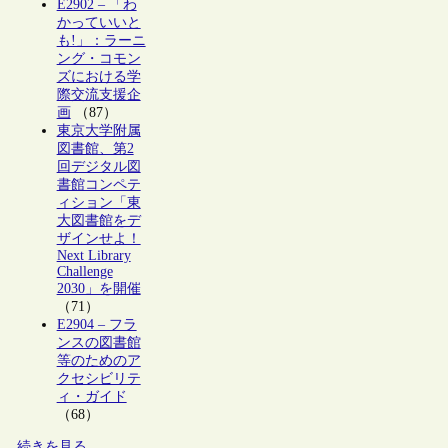
E2902 – 「わ
かっていいと
も!」：ラーニ
ング・コモン
ズにおける学
際交流支援企
画
（87）
東京大学附属
図書館、第2
回デジタル図
書館コンペテ
ィション「東
大図書館をデ
ザインせよ！
Next Library
Challenge
2030」を開催
（71）
E2904 – フラ
ンスの図書館
等のためのア
クセシビリテ
ィ・ガイド
（68）
続きを見る