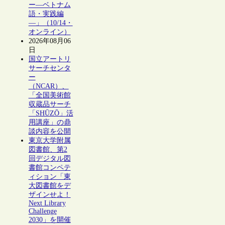
ー―ベトナム
語・実践編
―」（10/14・
オンライン）
2026年08月06
日
国立アートリ
サーチセンタ
ー
（NCAR）、
「全国美術館
収蔵品サーチ
「SHŪZŌ」活
用講座」の鼎
談内容を公開
東京大学附属
図書館、第2
回デジタル図
書館コンペテ
ィション「東
大図書館をデ
ザインせよ！
Next Library
Challenge
2030」を開催