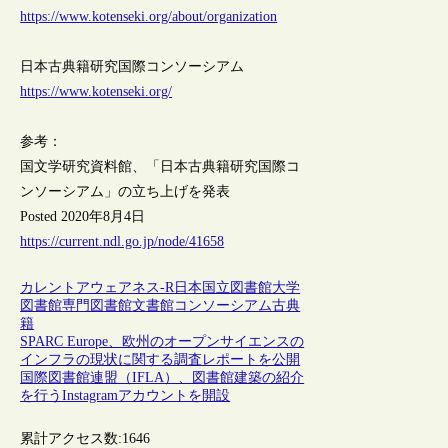
https://www.kotenseki.org/about/organization
日本古典籍研究国際コンソーシアム
https://www.kotenseki.org/
参考：
国文学研究資料館、「日本古典籍研究国際コ
ンソーシアム」の立ち上げを発表
Posted 2020年8月4日
https://current.ndl.go.jp/node/41658
カレントアウェアネス-R
日本
国立図書館
大学
図書館
専門図書館
文書館
コンソーシアム
古典
籍
SPARC Europe、欧州のオープンサイエンスの
インフラの現状に関する調査レポートを公開
国際図書館連盟（IFLA）、図書館建築の紹介
を行うInstagramアカウントを開設
累計アクセス数:
1646