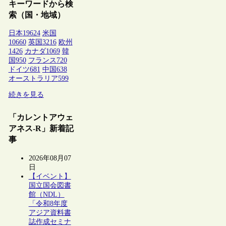
キーワードから検
索（国・地域）
日本
19624
米国
10660
英国
3216
欧州
1426
カナダ
1069
韓
国
950
フランス
720
ドイツ
681
中国
638
オーストラリア
599
続きを見る
「カレントアウェ
アネス-R」新着記
事
2026年08月07
日
【イベント】
国立国会図書
館（NDL）
「令和8年度
アジア資料書
誌作成セミナ