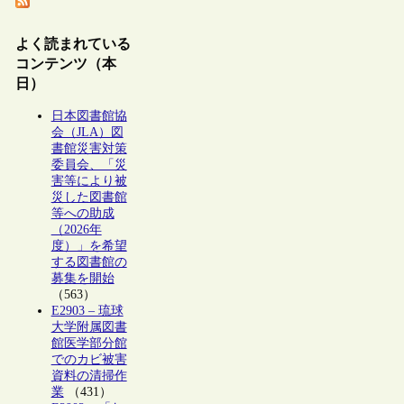
よく読まれている
コンテンツ（本
日）
日本図書館協
会（JLA）図
書館災害対策
委員会、「災
害等により被
災した図書館
等への助成
（2026年
度）」を希望
する図書館の
募集を開始
（563）
E2903 – 琉球
大学附属図書
館医学部分館
でのカビ被害
資料の清掃作
業
（431）