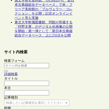
国文学研究資料館、3月26日から「新日
本古典籍総合データベース」で米・フ
リーア美術館の「プルヴェラー・コレ
クション」を公開：記念オンラインイ
ベント等も実施
東北大学附属図書館、同館が所蔵する
「狩野文庫」のデジタル化画像の公開
を開始：第一弾として「新日本古典籍
総合データベース」上に232点を公開
サイト内検索
検索フォーム
詳細検索
タイトル
本文
記事種別
検索したい記事種別を選択してください
館種