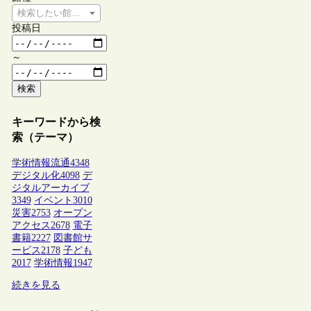
検索したい館種を選択してください
投稿日
～
検索
キーワードから検
索（テーマ）
学術情報流通
4348
デジタル化
4098
デ
ジタルアーカイブ
3349
イベント
3010
災害
2753
オープン
アクセス
2678
電子
書籍
2227
図書館サ
ービス
2178
子ども
2017
学術情報
1947
続きを見る