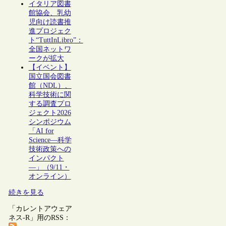
イタリア図書
館協会、乳幼
児向け読書推
進プロジェク
ト“TuttInLibro”：
全国ネットワ
ークが拡大
【イベント】
国立国会図書
館（NDL）、
科学技術に関
する調査プロ
ジェクト2026
シンポジウム
「AI for
Science―科学
技術政策への
インパクト
―」（9/11・
オンライン）
続きを見る
「カレントアウェア
ネス-R」用のRSS：