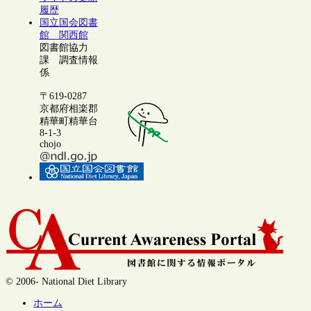
履歴
国立国会図書
館 関西館
図書館協力
課 調査情報
係
〒619-0287
京都府相楽郡
精華町精華台
8-1-3
chojo
© 2006- National Diet Library
ホーム