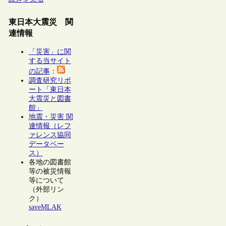
東日本大震災 関
連情報
「災害」に関
する当サイト
の記事
：
調査研究リポ
ート「東日本
大震災と図書
館」
地震・災害 関
連情報（レフ
ァレンス協同
データベー
ス）
各地の図書館
等の被災情報
等について
（外部リン
ク）
saveMLAK