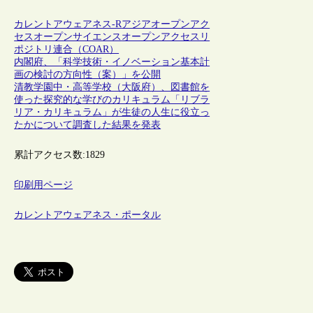
カレントアウェアネス-R
アジア
オープンアク
セス
オープンサイエンス
オープンアクセスリ
ポジトリ連合（COAR）
内閣府、「科学技術・イノベーション基本計
画の検討の方向性（案）」を公開
清教学園中・高等学校（大阪府）、図書館を
使った探究的な学びのカリキュラム「リブラ
リア・カリキュラム」が生徒の人生に役立っ
たかについて調査した結果を発表
累計アクセス数:
1829
印刷用ページ
カレントアウェアネス・ポータル