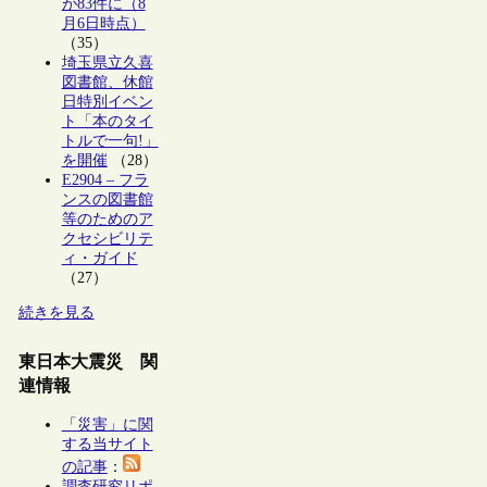
が83件に（8
月6日時点）
（35）
埼玉県立久喜
図書館、休館
日特別イベン
ト「本のタイ
トルで一句!」
を開催
（28）
E2904 – フラ
ンスの図書館
等のためのア
クセシビリテ
ィ・ガイド
（27）
続きを見る
東日本大震災 関
連情報
「災害」に関
する当サイト
の記事
：
調査研究リポ