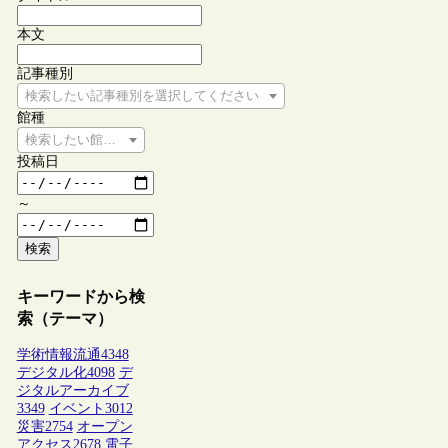
本文
記事種別
検索したい記事種別を選択してください
館種
検索したい館種を選択してください
投稿日
～
検索
キーワードから検
索（テーマ）
学術情報流通
4348
デジタル化
4098
デ
ジタルアーカイブ
3349
イベント
3012
災害
2754
オープン
アクセス
2678
電子