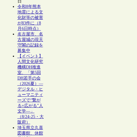
日
令和8年熊本
地震による文
化財等の被害
が83件に（8
月6日時点）
名古屋市、名
古屋城の現天
守閣の記録を
募集中
【イベント】
人間文化研究
機構DH推進
室、「第5回
DH若手の会
（2026夏）―
デジタル・ヒ
ューマニティ
ーズで“繋が
る×広がる”人
文学―」
（8/24-25・大
阪府）
埼玉県立久喜
図書館、休館