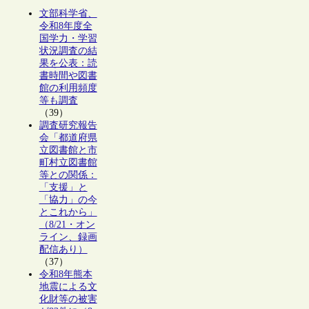
文部科学省、
令和8年度全
国学力・学習
状況調査の結
果を公表：読
書時間や図書
館の利用頻度
等も調査
（39）
調査研究報告
会「都道府県
立図書館と市
町村立図書館
等との関係：
「支援」と
「協力」の今
とこれから」
（8/21・オン
ライン、録画
配信あり）
（37）
令和8年熊本
地震による文
化財等の被害