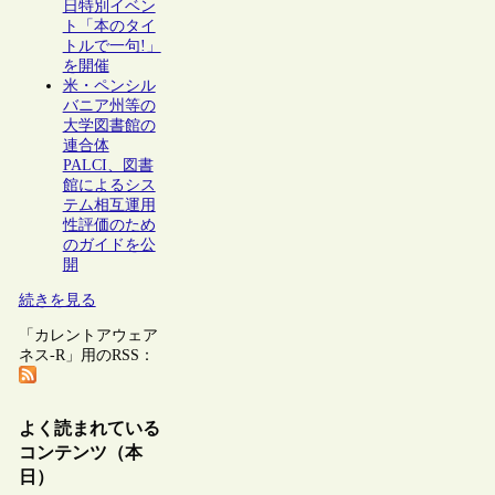
日特別イベン
ト「本のタイ
トルで一句!」
を開催
米・ペンシル
バニア州等の
大学図書館の
連合体
PALCI、図書
館によるシス
テム相互運用
性評価のため
のガイドを公
開
続きを見る
「カレントアウェア
ネス-R」用のRSS：
よく読まれている
コンテンツ（本
日）