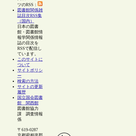
ツのRSS：
図書館関係雑
誌目次RSS集
（国内）
日本の図書
館・図書館情
報学関係情報
誌の目次を
RSSで配信し
ています。
このサイトに
ついて
サイトポリシ
ー
検索の方法
サイトの更新
履歴
国立国会図書
館 関西館
図書館協力
課 調査情報
係
〒619-0287
京都府相楽郡