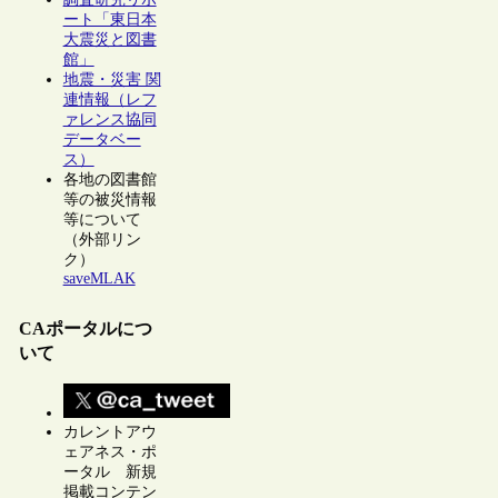
ート「東日本
大震災と図書
館」
地震・災害 関
連情報（レフ
ァレンス協同
データベー
ス）
各地の図書館
等の被災情報
等について
（外部リン
ク）
saveMLAK
CAポータルにつ
いて
カレントアウ
ェアネス・ポ
ータル 新規
掲載コンテン