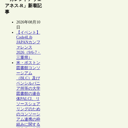
アネス-R」新着記
事
2026年08月10
日
【イベント】
Code4Lib
JAPANカンフ
ァレンス
2026（9/6-7・
三重県）
米・ボストン
図書館コンソ
ーシアム
（BLC）及び
ペンシルバニ
ア州等の大学
図書館の連合
体PALCI、リ
ソースシェア
リングのため
のコンソーシ
アム連携の枠
組みに関する