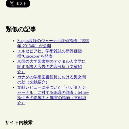
類似の記事
Scopus収録のジャーナル評価指標（1999
年-2013年）が公開
エルゼビア社、学術雑誌の新評価指
標“CiteScore”を発表
米国の大学図書館のデジタル人文学に
関する求人広告の内容分析（文献紹
介）
カナダの学術図書館員における男女間
の差（文献紹介）
文献レビューに基づいた「ハゲタカジ
ャーナル」に対する認識の調査：Jeffrey
Beall氏の影響力と弊害の指摘（文献紹
介）
サイト内検索