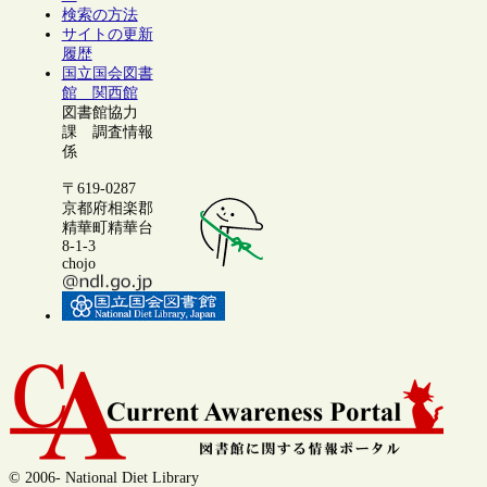
検索の方法
サイトの更新
履歴
国立国会図書
館 関西館
図書館協力
課 調査情報
係
〒619-0287
京都府相楽郡
精華町精華台
8-1-3
chojo
© 2006- National Diet Library