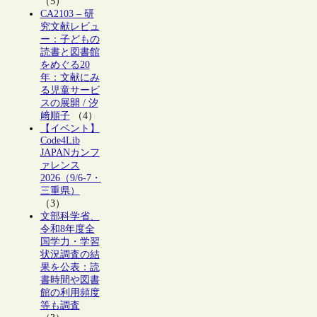
（5）
CA2103 – 研
究文献レビュ
ー：子どもの
読書と図書館
をめぐる20
年：文献にみ
る児童サービ
スの展開 / 汐
﨑順子
（4）
【イベント】
Code4Lib
JAPANカンフ
ァレンス
2026（9/6-7・
三重県）
（3）
文部科学省、
令和8年度全
国学力・学習
状況調査の結
果を公表：読
書時間や図書
館の利用頻度
等も調査