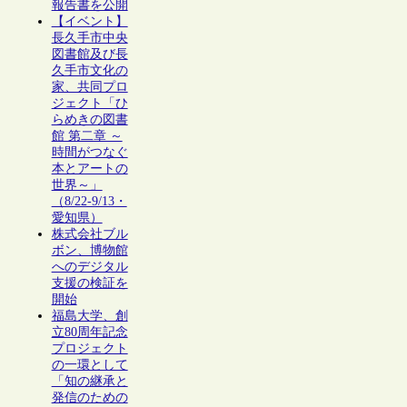
報告書を公開
【イベント】
長久手市中央
図書館及び長
久手市文化の
家、共同プロ
ジェクト「ひ
らめきの図書
館 第二章 ～
時間がつなぐ
本とアートの
世界～」
（8/22-9/13・
愛知県）
株式会社ブル
ボン、博物館
へのデジタル
支援の検証を
開始
福島大学、創
立80周年記念
プロジェクト
の一環として
「知の継承と
発信のための