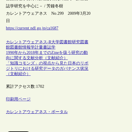
誌学研究を中心に－ / 芳鐘冬樹
カレントアウェアネス No.299 2009年3月20
日
https://current.ndl.go.jp/ca1687
カレントアウェアネス-R
大学図書館
研究図書
館
図書館情報学
計量書誌学
1990年から2018年までのZineを扱う研究の動
向に関する文献分析（文献紹介）
「知識コモンズ」の視点から見た日本のリポ
ジトリにおける研究データのガバナンス状況
（文献紹介）
累計アクセス数:
1702
印刷用ページ
カレントアウェアネス・ポータル