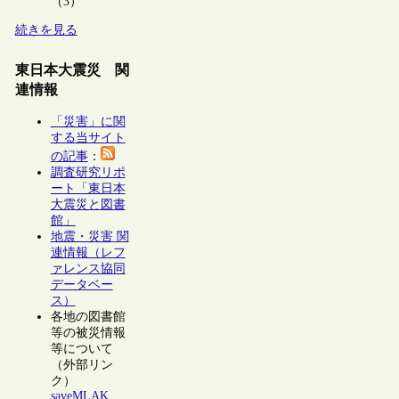
（3）
続きを見る
東日本大震災 関
連情報
「災害」に関
する当サイト
の記事
：
調査研究リポ
ート「東日本
大震災と図書
館」
地震・災害 関
連情報（レフ
ァレンス協同
データベー
ス）
各地の図書館
等の被災情報
等について
（外部リン
ク）
saveMLAK