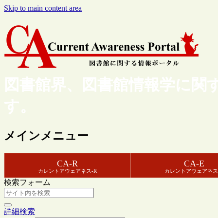
Skip to main content area
図書館界、図書館情報学に関
す。
メインメニュー
CA-R
CA-E
カレントアウェアネス-R
カレントアウェアネス
検索フォーム
詳細検索