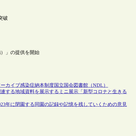
突破
編）」の提供を開始
アーカイブ
感染症
納本制度
国立国会図書館（NDL）
関連する地域資料を展示するミニ展示「新型コロナと生きる
023年に閉園する同園の記録や記憶を残していくための意見