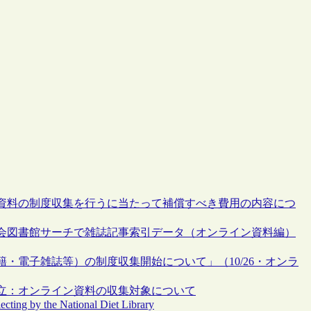
資料の制度収集を行うに当たって補償すべき費用の内容につ
会図書館サーチで雑誌記事索引データ（オンライン資料編）
・電子雑誌等）の制度収集開始について」（10/26・オンラ
立：オンライン資料の収集対象について
ecting by the National Diet Library