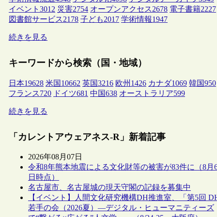
イベント
3012
災害
2754
オープンアクセス
2678
電子書籍
2227
図書館サービス
2178
子ども
2017
学術情報
1947
続きを見る
キーワードから検索（国・地域）
日本
19628
米国
10662
英国
3216
欧州
1426
カナダ
1069
韓国
950
フランス
720
ドイツ
681
中国
638
オーストラリア
599
続きを見る
「カレントアウェアネス-R」新着記事
2026年08月07日
令和8年熊本地震による文化財等の被害が83件に（8月
日時点）
名古屋市、名古屋城の現天守閣の記録を募集中
【イベント】人間文化研究機構DH推進室、「第5回 D
若手の会（2026夏）―デジタル・ヒューマニティーズ