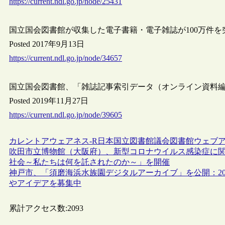
https://current.ndl.go.jp/node/25431
国立国会図書館が収集した電子書籍・電子雑誌が100万件を
Posted 2017年9月13日
https://current.ndl.go.jp/node/34657
国立国会図書館、「雑誌記事索引データ（オンライン資料
Posted 2019年11月27日
https://current.ndl.go.jp/node/39605
カレントアウェアネス-R
日本
国立図書館
議会図書館
ウェブ
吹田市立博物館（大阪府）、新型コロナウイルス感染症に
社会～私たちは何を託されたのか～」を開催
神戸市、「須磨海浜水族園デジタルアーカイブ」を公開：2
やアイデアを募集中
累計アクセス数:
2093