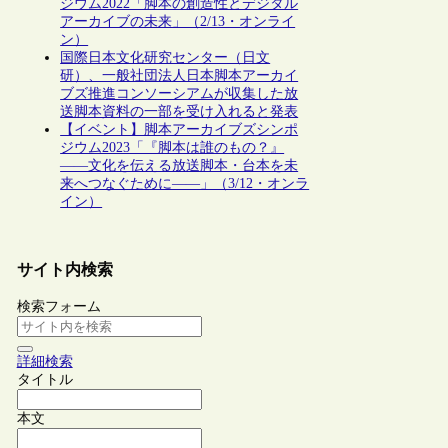
ジウム2022「脚本の創造性とデジタル
アーカイブの未来」（2/13・オンライ
ン）
国際日本文化研究センター（日文
研）、一般社団法人日本脚本アーカイ
ブズ推進コンソーシアムが収集した放
送脚本資料の一部を受け入れると発表
【イベント】脚本アーカイブズシンポ
ジウム2023「『脚本は誰のもの？』
――文化を伝える放送脚本・台本を未
来へつなぐために――」（3/12・オンラ
イン）
サイト内検索
検索フォーム
詳細検索
タイトル
本文