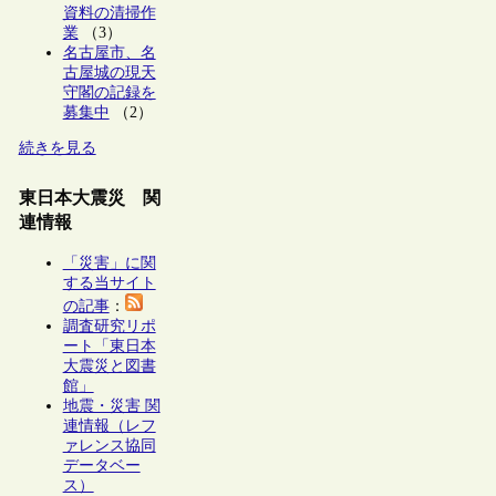
資料の清掃作
業
（3）
名古屋市、名
古屋城の現天
守閣の記録を
募集中
（2）
続きを見る
東日本大震災 関
連情報
「災害」に関
する当サイト
の記事
：
調査研究リポ
ート「東日本
大震災と図書
館」
地震・災害 関
連情報（レフ
ァレンス協同
データベー
ス）