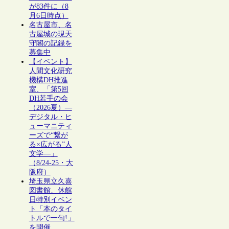
が83件に（8
月6日時点）
名古屋市、名
古屋城の現天
守閣の記録を
募集中
【イベント】
人間文化研究
機構DH推進
室、「第5回
DH若手の会
（2026夏）―
デジタル・ヒ
ューマニティ
ーズで“繋が
る×広がる”人
文学―」
（8/24-25・大
阪府）
埼玉県立久喜
図書館、休館
日特別イベン
ト「本のタイ
トルで一句!」
を開催