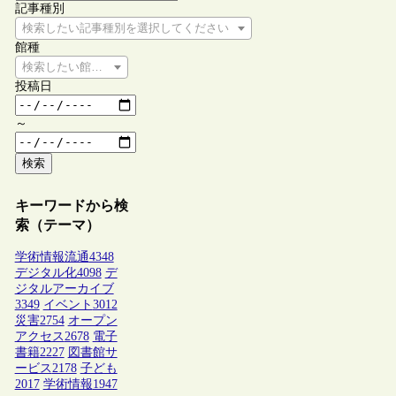
記事種別
検索したい記事種別を選択してください
館種
検索したい館種を選択してください
投稿日
～
検索
キーワードから検
索（テーマ）
学術情報流通
4348
デジタル化
4098
デ
ジタルアーカイブ
3349
イベント
3012
災害
2754
オープン
アクセス
2678
電子
書籍
2227
図書館サ
ービス
2178
子ども
2017
学術情報
1947