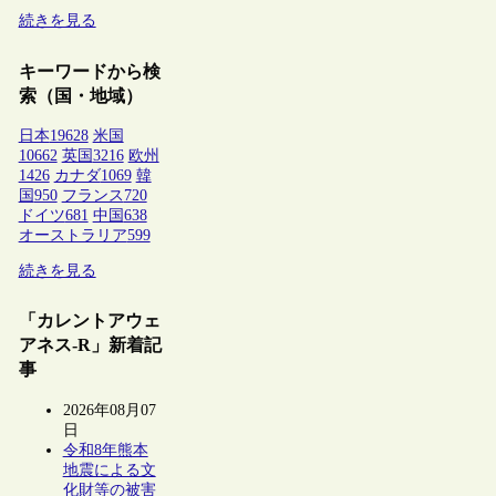
続きを見る
キーワードから検
索（国・地域）
日本
19628
米国
10662
英国
3216
欧州
1426
カナダ
1069
韓
国
950
フランス
720
ドイツ
681
中国
638
オーストラリア
599
続きを見る
「カレントアウェ
アネス-R」新着記
事
2026年08月07
日
令和8年熊本
地震による文
化財等の被害