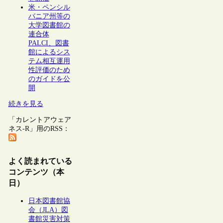
米・ペンシル
バニア州等の
大学図書館の
連合体
PALCI、図書
館によるシス
テム相互運用
性評価のため
のガイドを公
開
続きを見る
「カレントアウェア
ネス-R」用のRSS：
よく読まれている
コンテンツ（本
日）
日本図書館協
会（JLA）図
書館災害対策