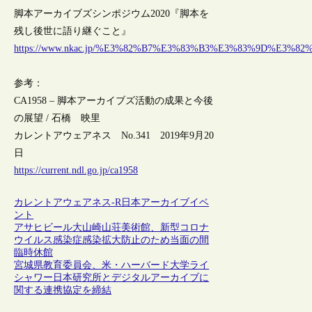
脚本アーカイブズシンポジウム2020『脚本を
残し後世に語り継ぐこと』
https://www.nkac.jp/%E3%82%B7%E3%83%B3%E3%83%9D%E
参考：
CA1958 – 脚本アーカイブズ活動の成果と今後
の展望 / 石橋 映里
カレントアウェアネス No.341 2019年9月20
日
https://current.ndl.go.jp/ca1958
カレントアウェアネス-R
日本
アーカイブ
イベ
ント
アサヒビール大山崎山荘美術館、新型コロナ
ウイルス感染症感染拡大防止のため当面の間
臨時休館
宮城県教育委員会、米・ハーバード大学ライ
シャワー日本研究所とデジタルアーカイブに
関する連携協定を締結