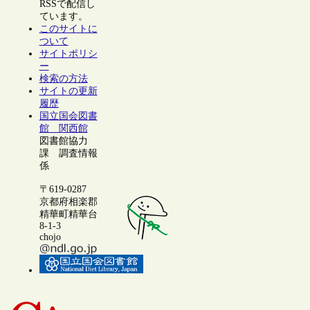
RSSで配信し
ています。
このサイトに
ついて
サイトポリシ
ー
検索の方法
サイトの更新
履歴
国立国会図書
館 関西館
図書館協力
課 調査情報
係
〒619-0287
京都府相楽郡
精華町精華台
8-1-3
chojo