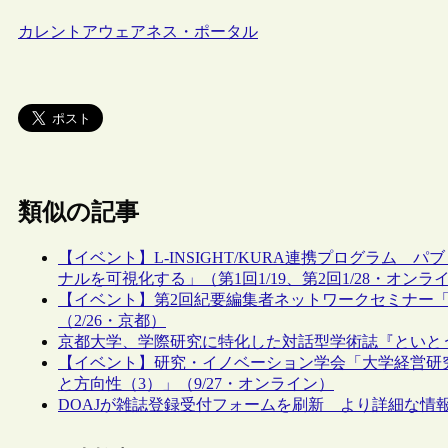
カレントアウェアネス・ポータル
類似の記事
【イベント】L-INSIGHT/KURA連携プログラム
ナルを可視化する」（第1回1/19、第2回1/28・オンラ
【イベント】第2回紀要編集者ネットワークセミナー
（2/26・京都）
京都大学、学際研究に特化した対話型学術誌『といと
【イベント】研究・イノベーション学会「大学経営研
と方向性（3）」（9/27・オンライン）
DOAJが雑誌登録受付フォームを刷新 より詳細な情