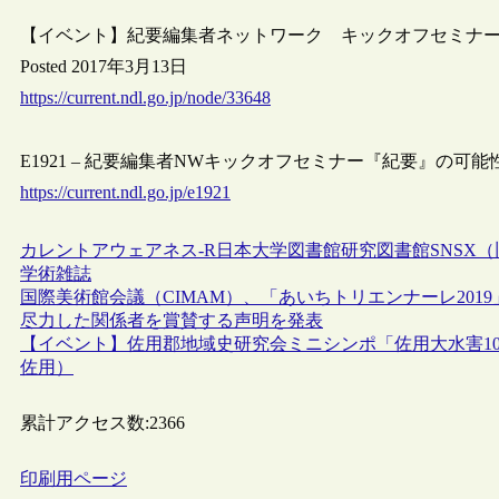
【イベント】紀要編集者ネットワーク キックオフセミナー 
Posted 2017年3月13日
https://current.ndl.go.jp/node/33648
E1921 – 紀要編集者NWキックオフセミナー『紀要』の可能性＜報告
https://current.ndl.go.jp/e1921
カレントアウェアネス-R
日本
大学図書館
研究図書館
SNS
X（旧
学術雑誌
国際美術館会議（CIMAM）、「あいちトリエンナーレ20
尽力した関係者を賞賛する声明を発表
【イベント】佐用郡地域史研究会ミニシンポ「佐用大水害10
佐用）
累計アクセス数:
2366
印刷用ページ