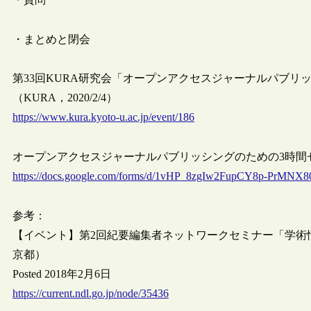
・まとめと閉会
第33回KURA研究会「オープンアクセスジャーナルパブリッ
（KURA，2020/2/4）
https://www.kura.kyoto-u.ac.jp/event/186
オープンアクセスジャーナルパブリッシングのための3時間
https://docs.google.com/forms/d/1vHP_8zgIw2FupCY8p-PrMNX8
参考：
【イベント】第2回紀要編集者ネットワークセミナー「学術情
京都）
Posted 2018年2月6日
https://current.ndl.go.jp/node/35436