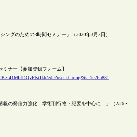
シングのための3時間セミナー」（2020年3月3日）
セミナー【参加登録フォーム】
0Kzr41MbfDQyFfsi1kk/edit?usp=sharing&ts=5e26b881
報の発信力強化―学術刊行物・紀要を中心に―」（2/26・