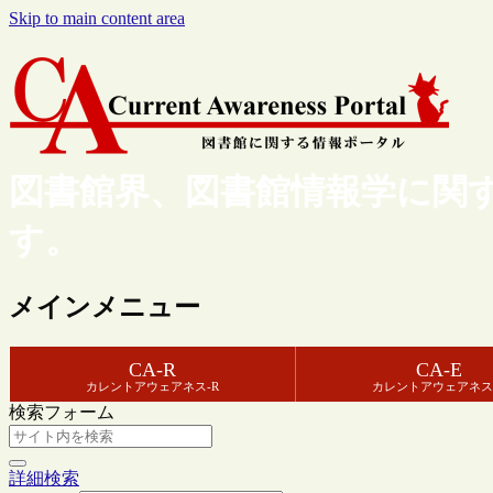
Skip to main content area
図書館界、図書館情報学に関
す。
メインメニュー
CA-R
CA-E
カレントアウェアネス-R
カレントアウェアネス
検索フォーム
詳細検索