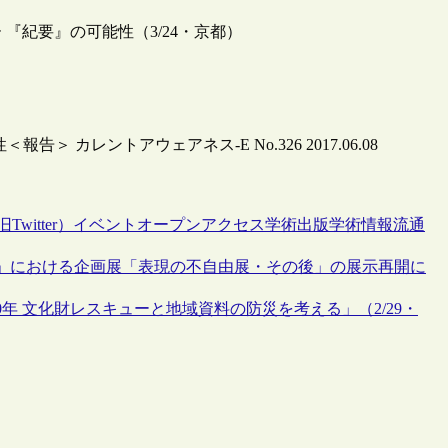
『紀要』の可能性（3/24・京都）
＞ カレントアウェアネス-E No.326 2017.06.08
Twitter）
イベント
オープンアクセス
学術出版
学術情報流通
19」における企画展「表現の不自由展・その後」の展示再開に
年 文化財レスキューと地域資料の防災を考える」（2/29・