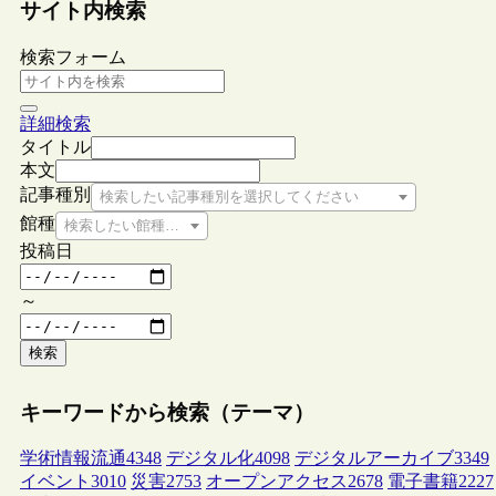
サイト内検索
検索フォーム
詳細検索
タイトル
本文
記事種別
検索したい記事種別を選択してください
館種
検索したい館種を選択してください
投稿日
～
検索
キーワードから検索（テーマ）
学術情報流通
4348
デジタル化
4098
デジタルアーカイブ
3349
イベント
3010
災害
2753
オープンアクセス
2678
電子書籍
2227