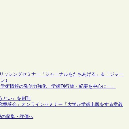
 パブリッシングセミナー「ジャーナルをたちあげる」＆「ジャー
イン）
「学術情報の発信力強化―学術刊行物・紀要を中心に―」
うとい』を創刊
究懇談会」オンラインセミナー「大学が学術出版をする意義
報の収集・評価へ