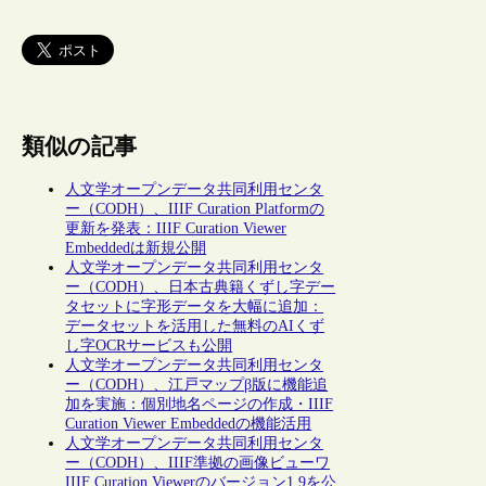
類似の記事
人文学オープンデータ共同利用センタ
ー（CODH）、IIIF Curation Platformの
更新を発表：IIIF Curation Viewer
Embeddedは新規公開
人文学オープンデータ共同利用センタ
ー（CODH）、日本古典籍くずし字デー
タセットに字形データを大幅に追加：
データセットを活用した無料のAIくず
し字OCRサービスも公開
人文学オープンデータ共同利用センタ
ー（CODH）、江戸マップβ版に機能追
加を実施：個別地名ページの作成・IIIF
Curation Viewer Embeddedの機能活用
人文学オープンデータ共同利用センタ
ー（CODH）、IIIF準拠の画像ビューワ
IIIF Curation Viewerのバージョン1.9を公