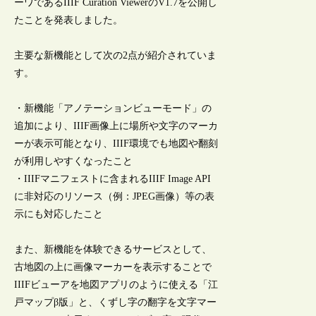
ーワであるIIIF Curation ViewerのV1.7を公開し
たことを発表しました。
主要な新機能として次の2点が紹介されていま
す。
・新機能「アノテーションビューモード」の
追加により、IIIF画像上に場所や文字のマーカ
ーが表示可能となり、IIIF環境でも地図や翻刻
が利用しやすくなったこと
・IIIFマニフェストに含まれるIIIF Image API
に非対応のリソース（例：JPEG画像）等の表
示にも対応したこと
また、新機能を体験できるサービスとして、
古地図の上に画像マーカーを表示することで
IIIFビューアを地図アプリのように使える「江
戸マップβ版」と、くずし字の翻字を文字マー