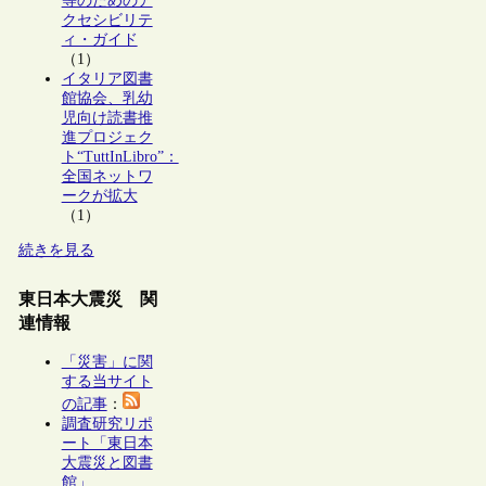
等のためのア
クセシビリテ
ィ・ガイド
（1）
イタリア図書
館協会、乳幼
児向け読書推
進プロジェク
ト“TuttInLibro”：
全国ネットワ
ークが拡大
（1）
続きを見る
東日本大震災 関
連情報
「災害」に関
する当サイト
の記事
：
調査研究リポ
ート「東日本
大震災と図書
館」