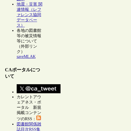
地震・災害 関
連情報（レフ
ァレンス協同
データベー
ス）
各地の図書館
等の被災情報
等について
（外部リン
ク）
saveMLAK
CAポータルにつ
いて
カレントアウ
ェアネス・ポ
ータル 新規
掲載コンテン
ツのRSS：
図書館関係雑
誌目次RSS集