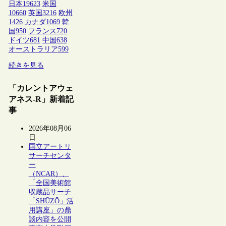
日本
19623
米国
10660
英国
3216
欧州
1426
カナダ
1069
韓
国
950
フランス
720
ドイツ
681
中国
638
オーストラリア
599
続きを見る
「カレントアウェ
アネス-R」新着記
事
2026年08月06
日
国立アートリ
サーチセンタ
ー
（NCAR）、
「全国美術館
収蔵品サーチ
「SHŪZŌ」活
用講座」の鼎
談内容を公開