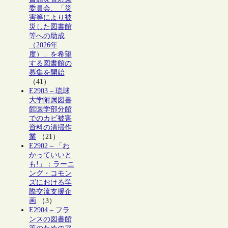
委員会、「災
害等により被
災した図書館
等への助成
（2026年
度）」を希望
する図書館の
募集を開始
（41）
E2903 – 琉球
大学附属図書
館医学部分館
でのカビ被害
資料の清掃作
業
（21）
E2902 – 「わ
かっていいと
も!」：ラーニ
ング・コモン
ズにおける学
際交流支援企
画
（3）
E2904 – フラ
ンスの図書館