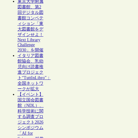
東京大学附属
図書館、第2
回デジタル図
書館コンペテ
ィション「東
大図書館をデ
ザインせよ！
Next Library
Challenge
2030」を開催
イタリア図書
館協会、乳幼
児向け読書推
進プロジェク
ト“TuttInLibro”：
全国ネットワ
ークが拡大
【イベント】
国立国会図書
館（NDL）、
科学技術に関
する調査プロ
ジェクト2026
シンポジウム
「AI for