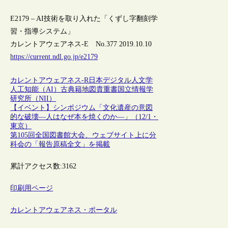
E2179 – AI技術を取り入れた「くずし字翻刻学
習・指導システム」
カレントアウェアネス-E No.377 2019.10.10
https://current.ndl.go.jp/e2179
カレントアウェアネス-R
日本
デジタル人文学
人工知能（AI）
古典籍
地図
貴重書
国立情報学
研究所（NII）
【イベント】シンポジウム「文化遺産の意図
的な破壊―人はなぜ本を焼くのか―」（12/1・
東京）
第105回全国図書館大会、ウェブサイト上に分
科会の「報告原稿全文」を掲載
累計アクセス数:
3162
印刷用ページ
カレントアウェアネス・ポータル