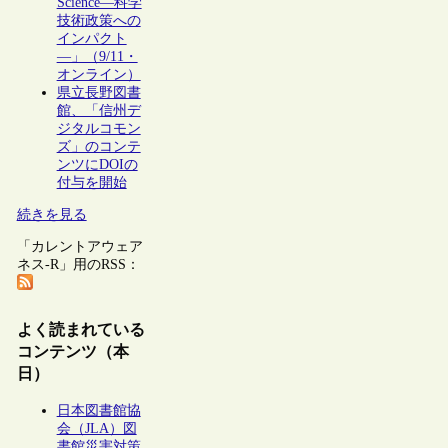
Science―科学
技術政策への
インパクト
―」（9/11・
オンライン）
県立長野図書
館、「信州デ
ジタルコモン
ズ」のコンテ
ンツにDOIの
付与を開始
続きを見る
「カレントアウェア
ネス-R」用のRSS：
よく読まれている
コンテンツ（本
日）
日本図書館協
会（JLA）図
書館災害対策