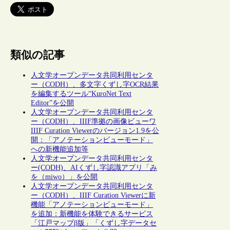
類似の記事
人文学オープンデータ共同利用センタ
ー（CODH）、多文字くずし字OCR結果
を編集するツール“KuroNet Text
Editor”を公開
人文学オープンデータ共同利用センタ
ー（CODH）、IIIF準拠の画像ビューワ
IIIF Curation Viewerのバージョン1.9を公
開：「アノテーションビューモード」
への新機能追加等
人文学オープンデータ共同利用センタ
ー(CODH)、AIくずし字認識アプリ「み
を（miwo）」を公開
人文学オープンデータ共同利用センタ
ー（CODH）、IIIF Curation Viewerに新
機能「アノテーションビューモード」
を追加：新機能を体験できるサービス
「江戸マップβ版」「くずし字データセ