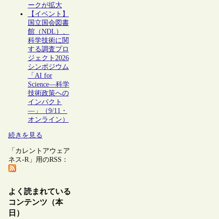
ークが拡大
【イベント】
国立国会図書
館（NDL）、
科学技術に関
する調査プロ
ジェクト2026
シンポジウム
「AI for
Science―科学
技術政策への
インパクト
―」（9/11・
オンライン）
続きを見る
「カレントアウェア
ネス-R」用のRSS：
よく読まれている
コンテンツ（本
日）