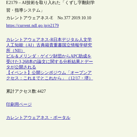
E2179 – AI技術を取り入れた「くずし字翻刻学
習・指導システム」
カレントアウェアネス-E No.377 2019.10.10
https://current.ndl.go.jp/e2179
カレントアウェアネス-R
日本
デジタル人文学
人工知能（AI）
古典籍
貴重書
国立情報学研究
所（NII）
ビル＆メリンダ・ゲイツ財団からAPC助成を
受けた3,268本の論文に関する分析結果とデー
タが公開される
【イベント】公開シンポジウム「オープンア
クセス：これまでとこれから」（12/17・堺）
累計アクセス数:
4427
印刷用ページ
カレントアウェアネス・ポータル