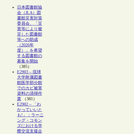
日本図書館協
会（JLA）図
書館災害対策
委員会、「災
害等により被
災した図書館
等への助成
（2026年
度）」を希望
する図書館の
募集を開始
（385）
E2903 – 琉球
大学附属図書
館医学部分館
でのカビ被害
資料の清掃作
業
（381）
E2902 – 「わ
かっていいと
も!」：ラーニ
ング・コモン
ズにおける学
際交流支援企