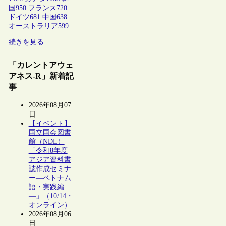
国
950
フランス
720
ドイツ
681
中国
638
オーストラリア
599
続きを見る
「カレントアウェ
アネス-R」新着記
事
2026年08月07
日
【イベント】
国立国会図書
館（NDL）
「令和8年度
アジア資料書
誌作成セミナ
ー―ベトナム
語・実践編
―」（10/14・
オンライン）
2026年08月06
日