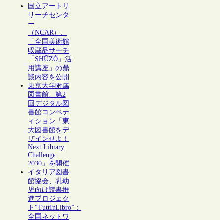
国立アートリ
サーチセンタ
ー
（NCAR）、
「全国美術館
収蔵品サーチ
「SHŪZŌ」活
用講座」の鼎
談内容を公開
東京大学附属
図書館、第2
回デジタル図
書館コンペテ
ィション「東
大図書館をデ
ザインせよ！
Next Library
Challenge
2030」を開催
イタリア図書
館協会、乳幼
児向け読書推
進プロジェク
ト“TuttInLibro”：
全国ネットワ