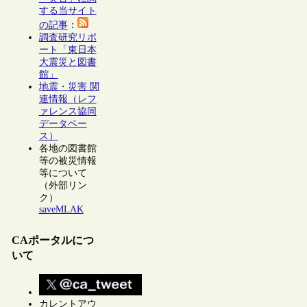
する当サイト
の記事
：
調査研究リポ
ート「東日本
大震災と図書
館」
地震・災害 関
連情報（レフ
ァレンス協同
データベー
ス）
各地の図書館
等の被災情報
等について
（外部リン
ク）
saveMLAK
CAポータルにつ
いて
カレントアウ