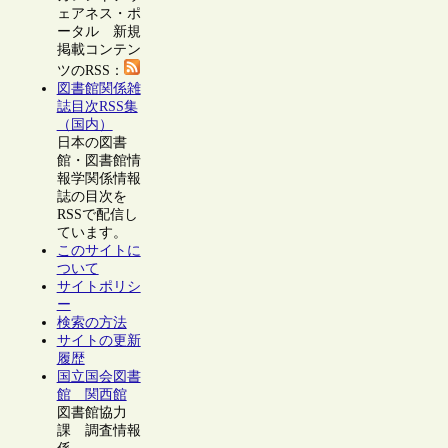
ェアネス・ポ
ータル 新規
掲載コンテン
ツのRSS：
図書館関係雑
誌目次RSS集
（国内）
日本の図書
館・図書館情
報学関係情報
誌の目次を
RSSで配信し
ています。
このサイトに
ついて
サイトポリシ
ー
検索の方法
サイトの更新
履歴
国立国会図書
館 関西館
図書館協力
課 調査情報