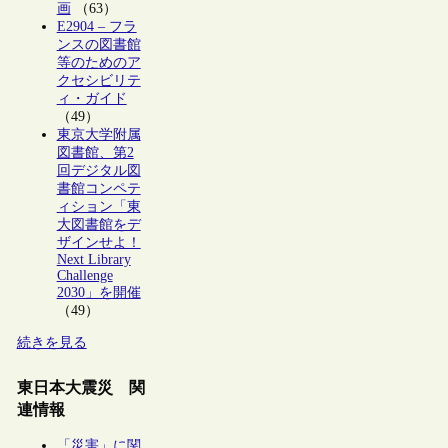
画
（63）
E2904 – フラ
ンスの図書館
等のためのア
クセシビリテ
ィ・ガイド
（49）
東京大学附属
図書館、第2
回デジタル図
書館コンペテ
ィション「東
大図書館をデ
ザインせよ！
Next Library
Challenge
2030」を開催
（49）
続きを見る
東日本大震災 関
連情報
「災害」に関